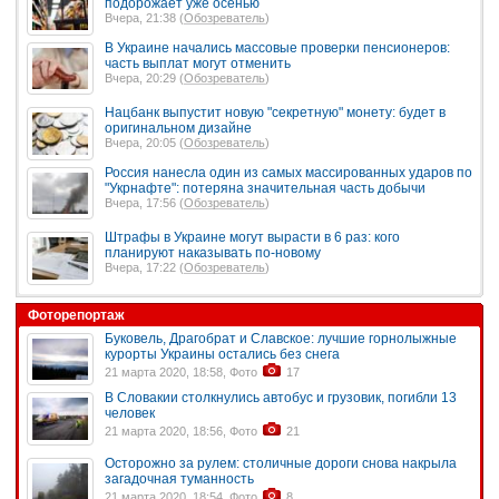
подорожает уже осенью
Вчера, 21:38 (
Обозреватель
)
В Украине начались массовые проверки пенсионеров:
часть выплат могут отменить
Вчера, 20:29 (
Обозреватель
)
Нацбанк выпустит новую "секретную" монету: будет в
оригинальном дизайне
Вчера, 20:05 (
Обозреватель
)
Россия нанесла один из самых массированных ударов по
"Укрнафте": потеряна значительная часть добычи
Вчера, 17:56 (
Обозреватель
)
Штрафы в Украине могут вырасти в 6 раз: кого
планируют наказывать по-новому
Вчера, 17:22 (
Обозреватель
)
Фоторепортаж
Буковель, Драгобрат и Славское: лучшие горнолыжные
курорты Украины остались без снега
21 марта 2020, 18:58, Фото
17
В Словакии столкнулись автобус и грузовик, погибли 13
человек
21 марта 2020, 18:56, Фото
21
Осторожно за рулем: столичные дороги снова накрыла
загадочная туманность
21 марта 2020, 18:54, Фото
8