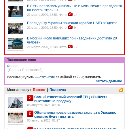
В Сети появились уникальные снимки визита президента
на Восток Украины
21 марта 2020, 18:53, Фото
14
Президенту Украины показали корабли НАТО в Одессе
21 марта 2020, 18:50, Фото
9
В России число погибших при наводнении достигло 20
человек
21 марта 2020, 18:48, Фото
12
Толкование снов
Фонарь
(Сонник Славянский)
Веселье;
Купить
—
открытие
семейной тайны;
Зажигать...
Читать дальше
Многие пишут
Бизнес
|
Политика
Самый известный киевский ТРЦ «Gulliver»
2
выставят на продажу
03 августа 2026, 09:26
Объявлены новые размеры зарплат в Украине:
2
сколько будут платить
05 августа 2026, 01:27