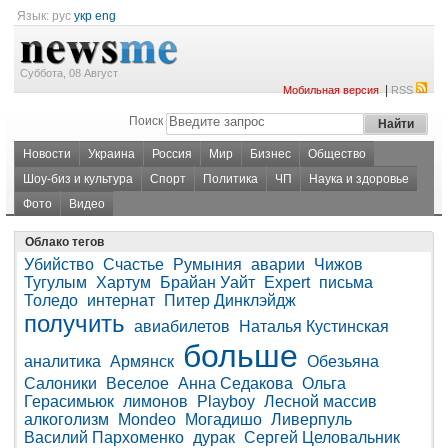
Язык:
рус
укр
eng
Суббота, 08 Август
|
Мобильная версия
RSS
Поиск
Новости
Украина
Россия
Мир
Бизнес
Общество
Шоу-биз и культура
Спорт
Политика
ЧП
Наука и здоровье
Фото
Видео
Облако тегов
Убийство
Счастье
Румыния
аварии
Чижов
Тугулым
Хартум
Брайан Уайт
Expert
письма
Толедо
интернат
Питер Динклэйдж
получить
авиабилетов
Наталья Кустинская
больше
аналитика
Армянск
Обезьяна
Салоники
Веселое
Анна Седакова
Ольга
Герасимьюк
лимонов
Playboy
Лесной массив
алкоголизм
Mondeo
Могадишо
Ливерпуль
Василий Пархоменко
дурак
Сергей Целовальник