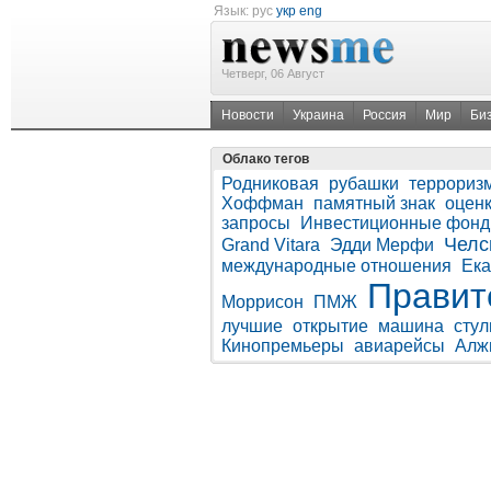
Язык:
рус
укр
eng
Четверг, 06 Август
Новости
Украина
Россия
Мир
Би
Облако тегов
Родниковая
рубашки
террориз
Хоффман
памятный знак
оцен
запросы
Инвестиционные фон
Челс
Grand Vitara
Эдди Мерфи
международные отношения
Ека
Правит
Моррисон
ПМЖ
лучшие
открытие
машина
стул
Кинопремьеры
авиарейсы
Алж