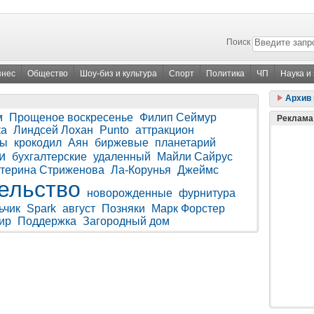
Поиск
знес
Общество
Шоу-биз и культура
Спорт
Политика
ЧП
Наука и
Архив 
м
Прощеное воскресенье
Филип Сеймур
Реклама
ка
Линдсей Лохан
Punto
аттракцион
ды
крокодил
Аян
биржевые
планетарий
и
бухгалтерские
удаленный
Майли Сайрус
терина Стриженова
Ла-Корунья
Джеймс
ельство
новорожденные
фурнитура
ьчик
Spark
август
Позняки
Марк Форстер
ир
Поддержка
Загородный дом