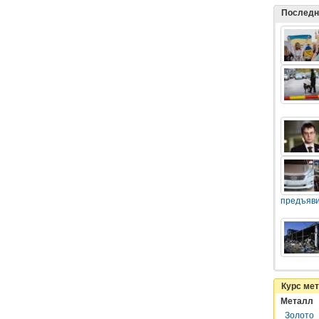
Последн
предъяви
Курс ме
Металл
Золото