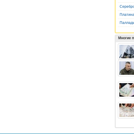
Серебр
Платин
Паллад
Многие 