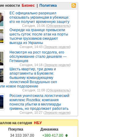
ие новости
Бизнес
|
Политика
ЕС официально разрешил
отказывать украинцам в убежище:
кто не получит временную защиту
Сегодня, 15:06 (
Обозреватель
)
Очереди на границе превысили
шесть суток: после атак на порты
тысячи грузовиков ожидают
выезда из Украины
Сегодня, 14:43 (
Зеркало недели
)
Несмотря на рост госдолга, его
обслуживание стало дешевле —
Гетманцев
Сегодня, 14:18 (
Зеркало недели
)
Шесть квартир, три дома и
апартаменты в Буковеле:
бывшему командующему
логистикой Воздушных сил
ли новое подозрение
Сегодня, 11:08 (
Обозреватель
)
Россия уничтожила логистический
комплекс Rozetka: компания
понесла убытки в миллиарды
гривень, но продолжает работать
Сегодня, 10:27 (
Зеркало недели
)
таллов на сегодня
НБУ
Покупка
Динамика
34 333 397,00
+380 417,00