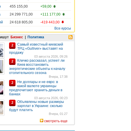
о
455 155,00
+59,00
а
24 299 771,00
+111 177,00
ий
24 618 805,00
-419 443,00
Все курсы
пишут
Бизнес
|
Политика
Самый известный киевский
2
ТРЦ «Gulliver» выставят на
продажу
03 августа 2026, 09:26
Кличко рассказал, успеет ли
2
Киев восстановить
энергетические объекты к началу
отопительного сезона
Вчера, 17:38
Не доллары и не евро: в
2
какой валюте украинцы
предпочитают хранить деньги в
банках
03 августа 2026, 00:23
Объявлены новые размеры
2
зарплат в Украине: сколько
будут платить
Вчера, 01:27
смотреть еще