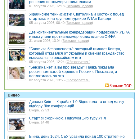
решения по коммерческим планам
01 августа 2026, 12:18 (
Зеркало недели
)
Украинские теннисистки Свитолина и Костюк с побед
стартовали на крупном турнире WTA в Канаде
05 августа 2026, 00:40 (
Зеркало недели
)
Две континентальные конфедерации поддержали УЕФА
и выступили против коммерческих планов ФИФА
31 июля 2026, 13:04 (
Зеркало недели
)
"Боюсь за безопасность": звездный гимнаст Ковтун,
который отказался от Украины и сменил гражданство,
высказался о российском вто
05 августа 2026, 12:24 (
Обозреватель
)
"Бензина нет, а вы про звезды". Навка показала
россиянам, как ей хорошо в России с Песковым, и
поплатилась за это
02 августа 2026, 13:55 (
Обозреватель
)
больше TOP
Видео
Динамо Київ — Карабах 1:0 Відео гола та огляд матчу
відбору Ліги конференцій
Вчера, 22:53
Старт зі скоринкою. Підсумки 1-го туру УПЛ
Вчера, 14:48
Війна, день 1624. СБУ уразила понад 100 стратегічно