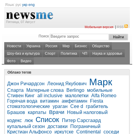
Язык:
рус
укр
eng
Пятница, 07 Август
|
Мобильная версия
RSS
Поиск
Новости
Украина
Россия
Мир
Бизнес
Общество
Шоу-биз и культура
Спорт
Политика
ЧП
Наука и здоровье
Фото
Видео
Облако тегов
Марк
Джон Ричардсон
Леонид Якубович
Спарта
Матерные слова
Berlingo
мобильные
Стивен Кинг
all inclusive
малолетки
Alfa Romeo
Горячая вода
витамин
амфетамин
Fiesta
стоматологические
ураган
Cee d
грабитель
Врачи
Брашов
карпаты
Новый налоговый
Список
кодекс
люк
Питер Сарсгаард
купальный сезон
доставки
Пограничный
Кристиан Альфонсо
иркутске
Continental
соседи