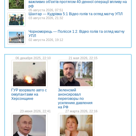
важливих об'єктів протягом 40-денної операції впливу на
рф
05 августа 2026, 07:51
Шахтар — Кудрівка 5:1 Відео голів та огляд матчу УПЛ
03 августа 2026, 21:32
Чорноморець — Полісся 1:2. Відео голів та огляд матчу
УПЛ
02 августа 2026, 19:12
06 декабря 2025, 22:10
21 мая 2026, 22:15
ГУР взорвало авто с
Зеленский
оккупантами на
анонсировал
Херсонщине
переговоры по
усилению давления
на РФ
23 июня 2026, 22:41
27 марта 2026, 22:16