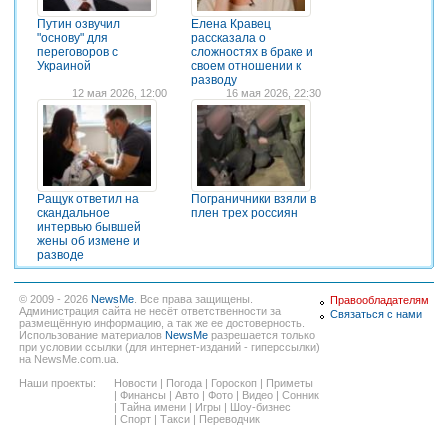
Путин озвучил
Елена Кравец
"основу" для
рассказала о
переговоров с
сложностях в браке и
Украиной
своем отношении к
разводу
12 мая 2026, 12:00
16 мая 2026, 22:30
Ращук ответил на
Пограничники взяли в
скандальное
плен трех россиян
интервью бывшей
жены об измене и
разводе
© 2009 - 2026
NewsMe
. Все права защищены.
Правообладателям
Администрация сайта не несёт ответственности за
Связаться с нами
размещённую информацию, а так же ее достоверность.
Использование материалов
NewsMe
разрешается только
при условии ссылки (для интернет-изданий - гиперссылки)
на NewsMe.com.ua.
Наши проекты:
Новости
|
Погода
|
Гороскоп
|
Приметы
|
Финансы
|
Авто
|
Фото
|
Видео
|
Сонник
|
Тайна имени
|
Игры
|
Шоу-бизнес
|
Спорт
|
Такси
|
Переводчик