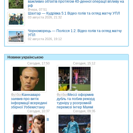
важливих об'єктів протягом 40-денної операції впливу на
рф
Вчера, 07:51
Шахтар — Кудрівка 5:1 Відео голів та огляд матчу УПЛ
03 августа 2026, 21:32
Чорноморець — Полісся 1:2. Відео голів та огляд матчу
УПЛ
02 августа 2026, 19:12
Новини українською
Сегодня, 17:50
Сегодня, 15:12
Футбол
Каннаваро
Футбол
Мессі оформив
заявив про витік
дубль та побив рекорд
інформації всередині
турніру у розгромній
збірної Узбекистану
перемозі Інтер Маямі
Сегодня, 10:37
Сегодня, 09:35
В