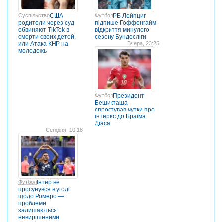
Суспільство
США
Футбол
РБ Лейпциг
родители через суд
підпише Гоффенгайм
обвиняют TikTok в
відкриття минулого
смерти своих детей,
сезону Бундесліги
или Атака КНР на
Вчера, 23:25
молодежь
Футбол
Президент
Бешикташа
спростував чутки про
інтерес до Браїма
Діаса
Сегодня, 10:18
Футбол
Інтер не
просунувся в угоді
щодо Ромеро —
проблеми
залишаються
невирішеними