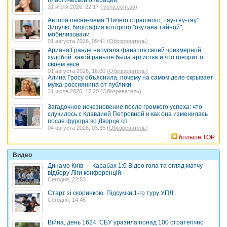
пластической операции
31 июля 2026, 22:17 (
ivona.com.ua
)
Автора песни-мема "Ничего страшного, тяу-тяу-тяу"
Зипулю, биография которого "окутана тайной",
мобилизовали
01 августа 2026, 09:41 (
Обозреватель
)
Ариана Гранде напугала фанатов своей чрезмерной
худобой: какой раньше была артистка и что говорит о
своем весе
01 августа 2026, 16:00 (
Обозреватель
)
Алина Гросу объяснила, почему на самом деле скрывает
мужа-россиянина от публики
31 июля 2026, 17:20 (
Обозреватель
)
Загадочное исчезновение после громкого успеха: что
случилось с Клавдией Петровной и как она изменилась
после фурора во Дворце сп
04 августа 2026, 03:35 (
Обозреватель
)
больше TOP
Видео
Динамо Київ — Карабах 1:0 Відео гола та огляд матчу
відбору Ліги конференцій
Сегодня, 22:53
Старт зі скоринкою. Підсумки 1-го туру УПЛ
Сегодня, 14:48
Війна, день 1624. СБУ уразила понад 100 стратегічно