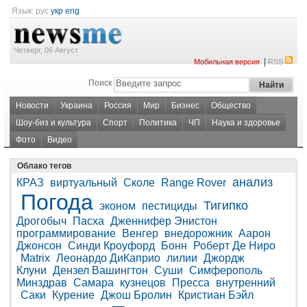
Язык:
рус
укр
eng
Четверг, 06 Август
|
Мобильная версия
RSS
Поиск
Новости
Украина
Россия
Мир
Бизнес
Общество
Шоу-биз и культура
Спорт
Политика
ЧП
Наука и здоровье
Фото
Видео
Облако тегов
анализ
КРАЗ
виртуальный
Сколе
Range Rover
Погода
Тигипко
эконом
пестициды
Дрогобыч
Пасха
Дженнифер Энистон
программирование
Венгер
внедорожник
Аарон
Джонсон
Синди Кроуфорд
Бонн
Роберт Де Ниро
Matrix
Леонардо ДиКаприо
лилии
Джордж
Клуни
Дензел Вашингтон
Суши
Симферополь
Минздрав
Самара
кузнецов
Пресса
внутренний
Саки
Курение
Джош Бролин
Кристиан Бэйл