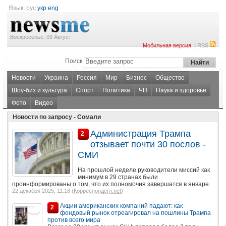
Язык:
рус
укр
eng
Воскресенье, 09 Август
|
Мобильная версия
RSS
Поиск
Новости
Украина
Россия
Мир
Бизнес
Общество
Шоу-биз и культура
Спорт
Политика
ЧП
Наука и здоровье
Фото
Видео
Новости по запросу - Сомали
Администрация Трампа
2
отзывает почти 30 послов -
СМИ
На прошлой неделе руководители миссий как
минимум в 29 странах были
проинформированы о том, что их полномочия завершатся в январе.
22 декабря 2025, 11:18 (
Корреспондент.net
)
Акции американских компаний падают: как
2
фондовый рынок отреагировал на пошлины Трампа
против всего мира