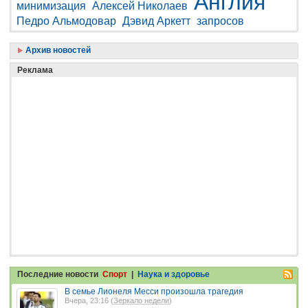
Англия
минимизация
Алексей Николаев
Педро Альмодовар
Дэвид Аркетт
запросов
Архив новостей
Реклама
Последние новости
Спорт
|
Наука и здоровье
В семье Лионеля Месси произошла трагедия
Вчера, 23:16 (
Зеркало недели
)