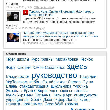
Всего за 20 минут рынок США потерял более 2 трлн
долларов
03 апреля 2025, 02:58 (
Обозреватель
)
Турция, Ирак, Сирия и Иордания будут вместе
2
бороться с ИГИЛ
Турецкий МИД заявил о "планах совместной модели
сотрудничества четырех соседних стран" по этому
вопросу.
06 февраля 2025, 05:12 (
Bigmir
)
"Мы найдем и убьем вас": Трамп приказал нанести
авиаудары по объектам террористов ИГИЛ в Сомали
Было ликвидировано много боевиков
02 февраля 2025, 01:41 (
Обозреватель
)
Облако тегов
Tiger
школы
курс гривны
Михайловка
чеснок
здесь
Фару
Озерки
Южно-Сахалинск
руководство
Владивосток
Трагедии
УкрТелеком
кабин
Октябрьское
Citroen
Суши
Елань
стандартизация
Школьники
турбина
Экранас
братья Борисенко
законы
стоянка
Кубок Украины
Лозанна
Зальцбург
ликвидность
упрощенная
Spark
Дженнифер Лопез
камер
граната
программа
Great Wall
гормон