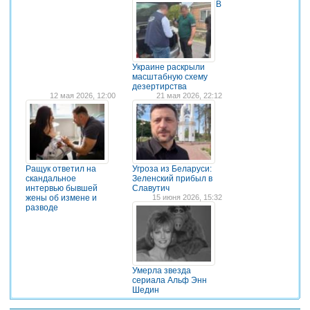
В
Украине раскрыли
масштабную схему
дезертирства
12 мая 2026, 12:00
21 мая 2026, 22:12
Ращук ответил на
Угроза из Беларуси:
скандальное
Зеленский прибыл в
интервью бывшей
Славутич
жены об измене и
15 июня 2026, 15:32
разводе
Умерла звезда
сериала Альф Энн
Шедин