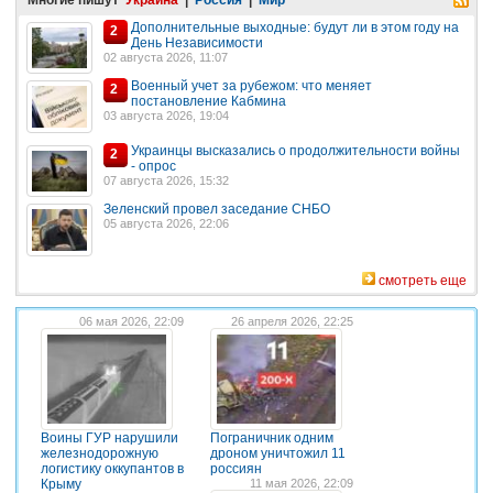
Дополнительные выходные: будут ли в этом году на
2
День Независимости
02 августа 2026, 11:07
Военный учет за рубежом: что меняет
2
постановление Кабмина
03 августа 2026, 19:04
Украинцы высказались о продолжительности войны
2
- опрос
07 августа 2026, 15:32
Зеленский провел заседание СНБО
05 августа 2026, 22:06
смотреть еще
06 мая 2026, 22:09
26 апреля 2026, 22:25
Воины ГУР нарушили
Пограничник одним
железнодорожную
дроном уничтожил 11
логистику оккупантов в
россиян
Крыму
11 мая 2026, 22:09