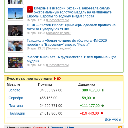
Впервые в истории. Украина завоевала самую
2
экстремальную золотую медаль на чемпионате
Европы Европы по водным видам спорта
Вчера, 17:31 (
Обозреватель
)
ПСЖ — "Астон Вилла": букмекеры сделали прогноз на
матч за Суперкубок УЕФА
Вчера, 14:23 (
Зеркало недели
)
Гвардиола убедил лучшего футболиста ЧМ-2026
перейти в "Барселону" вместо "Реала"
Вчера, 13:33 (
Зеркало недели
)
"Челси" выгоняет 16 футболистов. В чем причина и где
Мудрик
Вчера, 13:00 (
Обозреватель
)
Курс металлов на сегодня
НБУ
Металл
Покупка
Динамика
Золото
34 333 397,00
+380 417,00
Серебро
455 155,00
+59,00
Платина
24 299 771,00
+111 177,00
Палладий
24 618 805,00
-419 443,00
Все курсы
Многие пишут
Украина
|
Россия
|
Мир