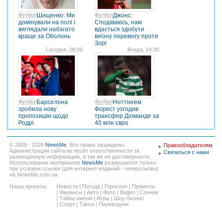
Футбол
Шищенко: Ми
Футбол
Джонс:
домінували на полі і
Сподіваюсь, нам
виглядали набагато
вдасться здобути
краще за Оболонь
виїзну перемогу проти
Зорі
Сегодня, 08:06
Вчера, 19:30
Футбол
Барселона
Футбол
Ноттінгем
зробила нову
Форест узгодив
пропозицію щодо
трансфер Діоманде за
Родрі
40 млн євро
© 2009 - 2026
NewsMe
. Все права защищены.
Правообладателям
Администрация сайта не несёт ответственности за
Связаться с нами
размещённую информацию, а так же ее достоверность.
Использование материалов
NewsMe
разрешается только
при условии ссылки (для интернет-изданий - гиперссылки)
на NewsMe.com.ua.
Наши проекты:
Новости
|
Погода
|
Гороскоп
|
Приметы
|
Финансы
|
Авто
|
Фото
|
Видео
|
Сонник
|
Тайна имени
|
Игры
|
Шоу-бизнес
|
Спорт
|
Такси
|
Переводчик