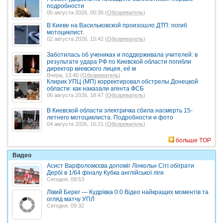
подробности
05 августа 2026, 00:35 (
Обозреватель
)
В Киеве на Васильковской произошло ДТП: погиб
мотоциклист.
02 августа 2026, 15:42 (
Обозреватель
)
Заботилась об учениках и поддерживала учителей: в
результате удара РФ по Киевской области погибли
директор киевского лицея, её м
Вчера, 13:40 (
Обозреватель
)
Клирик УПЦ (МП) корректировал обстрелы Донецкой
области: как наказали агента ФСБ
06 августа 2026, 18:47 (
Обозреватель
)
В Киевской области электричка сбила насмерть 15-
летнего мотоциклиста. Подробности и фото
04 августа 2026, 16:21 (
Обозреватель
)
больше TOP
Видео
Асист Варфоломєєва допоміг Лінкольн Сіті обіграти
Дербі в 1/64 фіналу Кубка англійської ліги
Сегодня, 09:53
Лівий Берег — Кудрівка 0:0 Відео найкращих моментів та
огляд матчу УПЛ
Сегодня, 09:32