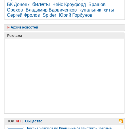
билеты
БК Донецк
Чейс Кроуфорд
Брашов
Орехов
Владимир Вдовиченков
купальник
хиты
Сергей Фролов
Spider
Юрий Горбунов
Архив новостей
Реклама
TOP
ЧП
|
Общество
Россия ударила по Киевщине баллистикой: первые