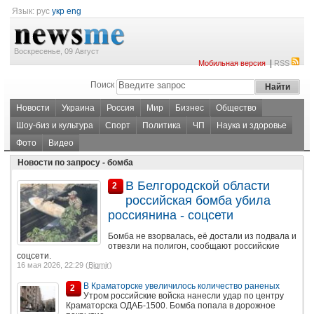
Язык:
рус
укр
eng
Воскресенье, 09 Август
|
Мобильная версия
RSS
Поиск
Новости
Украина
Россия
Мир
Бизнес
Общество
Шоу-биз и культура
Спорт
Политика
ЧП
Наука и здоровье
Фото
Видео
Новости по запросу - бомба
В Белгородской области
2
российская бомба убила
россиянина - соцсети
Бомба не взорвалась, её достали из подвала и
отвезли на полигон, сообщают российские
соцсети.
16 мая 2026, 22:29 (
Bigmir
)
В Краматорске увеличилось количество раненых
2
Утром российские войска нанесли удар по центру
Краматорска ОДАБ-1500. Бомба попала в дорожное