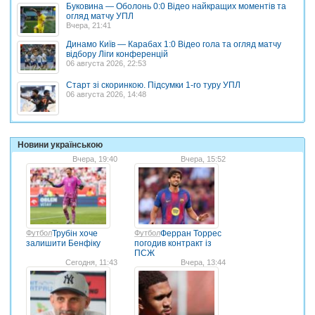
Буковина — Оболонь 0:0 Відео найкращих моментів та
огляд матчу УПЛ
Вчера, 21:41
Динамо Київ — Карабах 1:0 Відео гола та огляд матчу
відбору Ліги конференцій
06 августа 2026, 22:53
Старт зі скоринкою. Підсумки 1-го туру УПЛ
06 августа 2026, 14:48
Новини українською
Вчера, 19:40
Вчера, 15:52
Футбол
Трубін хоче
Футбол
Ферран Торрес
залишити Бенфіку
погодив контракт із
ПСЖ
Сегодня, 11:43
Вчера, 13:44