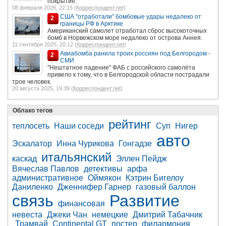
покрытие.
08 февраля 2026, 22:15 (
Корреспондент.net
)
США "отработали" бомбовые удары недалеко от
2
границы РФ в Арктике
Американский самолет отработал сброс высокоточных
бомб в Норвежском море недалеко от острова Аннея.
11 сентября 2025, 20:12 (
Корреспондент.net
)
Авиабомба ранила троих россиян под Белгородом -
2
СМИ
"Нештатное падение" ФАБ с российского самолёта
привело к тому, что в Белгородской области пострадали
трое человек.
20 августа 2025, 19:39 (
Корреспондент.net
)
Облако тегов
рейтинг
теплосеть
Наши соседи
Суп
Нигер
авто
Эскалатор
Инна Чурикова
Гонгадзе
итальянский
каскад
Эллен Пейдж
Вячеслав Павлов
детективы
арфа
административное
Оймякон
Кэтрин Бигелоу
Даниленко
Дженнифер Гарнер
газовый баллон
связь
Развитие
финансовая
невеста
Джеки Чан
немецкие
Дмитрий Табачник
Трамвай
Continental GT
постер
филармония