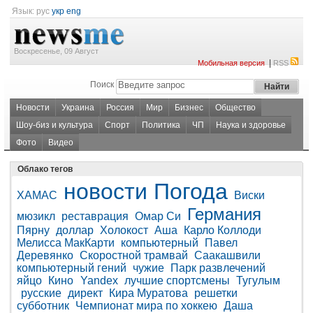
Язык:
рус
укр
eng
Воскресенье, 09 Август
|
Мобильная версия
RSS
Поиск
Новости
Украина
Россия
Мир
Бизнес
Общество
Шоу-биз и культура
Спорт
Политика
ЧП
Наука и здоровье
Фото
Видео
Облако тегов
новости
Погода
ХАМАС
Виски
Германия
мюзикл
реставрация
Омар Си
Пярну
доллар
Холокост
Аша
Карло Коллоди
Мелисса МакКарти
компьютерный
Павел
Деревянко
Скоростной трамвай
Саакашвили
компьютерный гений
чужие
Парк развлечений
яйцо
Кино
Yandex
лучшие спортсмены
Тугулым
русские
директ
Кира Муратова
решетки
субботник
Чемпионат мира по хоккею
Даша