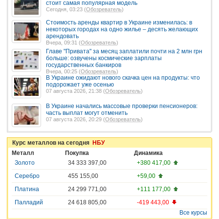
стоит самая популярная модель
Сегодня, 03:23 (
Обозреватель
)
Стоимость аренды квартир в Украине изменилась: в
некоторых городах на одно жилье – десять желающих
арендовать
Вчера, 09:31 (
Обозреватель
)
Главе "Привата" за месяц заплатили почти на 2 млн грн
больше: озвучены космические зарплаты
государственных банкиров
Вчера, 00:25 (
Обозреватель
)
В Украине ожидают нового скачка цен на продукты: что
подорожает уже осенью
07 августа 2026, 21:38 (
Обозреватель
)
В Украине начались массовые проверки пенсионеров:
часть выплат могут отменить
07 августа 2026, 20:29 (
Обозреватель
)
Курс металлов на сегодня
НБУ
Металл
Покупка
Динамика
Золото
34 333 397,00
+380 417,00
Серебро
455 155,00
+59,00
Платина
24 299 771,00
+111 177,00
Палладий
24 618 805,00
-419 443,00
Все курсы