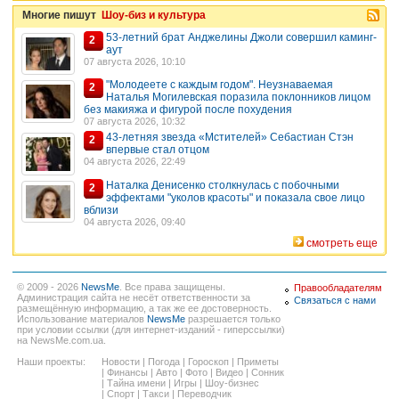
Многие пишут
Шоу-биз и культура
53-летний брат Анджелины Джоли совершил каминг-
2
аут
07 августа 2026, 10:10
"Молодеете с каждым годом". Неузнаваемая
2
Наталья Могилевская поразила поклонников лицом
без макияжа и фигурой после похудения
07 августа 2026, 10:32
43-летняя звезда «Мстителей» Себастиан Стэн
2
впервые стал отцом
04 августа 2026, 22:49
Наталка Денисенко столкнулась с побочными
2
эффектами "уколов красоты" и показала свое лицо
вблизи
04 августа 2026, 09:40
смотреть еще
© 2009 - 2026
NewsMe
. Все права защищены.
Правообладателям
Администрация сайта не несёт ответственности за
Связаться с нами
размещённую информацию, а так же ее достоверность.
Использование материалов
NewsMe
разрешается только
при условии ссылки (для интернет-изданий - гиперссылки)
на NewsMe.com.ua.
Наши проекты:
Новости
|
Погода
|
Гороскоп
|
Приметы
|
Финансы
|
Авто
|
Фото
|
Видео
|
Сонник
|
Тайна имени
|
Игры
|
Шоу-бизнес
|
Спорт
|
Такси
|
Переводчик