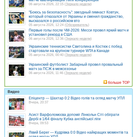
матче квалификации Лиги конференций
06 августа 2026, 22:15 (
Зеркало недели
)
"Боюсь за безопасность": звездный гимнаст Ковтун,
который отказался от Украины и сменил гражданство,
высказался о российском вто
05 августа 2026, 12:24 (
Обозреватель
)
Первые голы после ЧМ-2026: Месси провел яркий матч и
установил рекорд в США
06 августа 2026, 12:36 (
Зеркало недели
)
Украинские теннисистки Свитолина и Костюк с побед
стартовали на крупном турнире WTA в Канаде
05 августа 2026, 00:40 (
Зеркало недели
)
Украинский футболист Забарный провел провальный
матч за ПСЖ в межсезонье
06 августа 2026, 11:46 (
Зеркало недели
)
больше TOP
Видео
Епіцентр — Шахтар 0:2 Відео голів та огляд матчу УПЛ
Вчера, 20:37
Асист Варфоломєєва допоміг Лінкольн Сіті обіграти
Дербі в 1/64 фіналу Кубка англійської ліги
Вчера, 09:53
Лівий Берег — Кудрівка 0:0 Відео найкращих моментів та
огляд матчу УПЛ