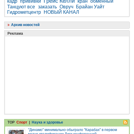
Грейс Келли
кадр
прививки
кран
обменный
Танцуют все
заказать
Овруч
Брайан Уайт
Гидрометцентр
НОВЫЙ КАНАЛ
Архив новостей
Реклама
TOP
Спорт
|
Наука и здоровье
"Динамо" минимально обыграло "Карабах" в первом