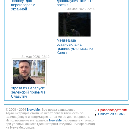
"основу" для
дроном уничтожил 11
переговоров с
россиян
Украиной
30 мая 2026, 22:02
Медведица
остановила на
границе уклониста из
Киева
21 мая 2026, 22:12
Угроза из Беларуси:
Зеленский прибыл в
Славутич
© 2009 - 2026
NewsMe
. Все права защищены.
Правообладателям
Администрация сайта не несёт ответственности за
Связаться с нами
размещённую информацию, а так же ее достоверность.
Использование материалов
NewsMe
разрешается только
при условии ссылки (для интернет-изданий - гиперссылки)
на NewsMe.com.ua.