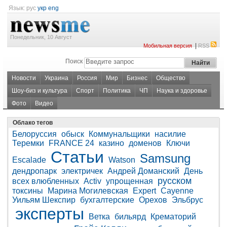
Язык:
рус
укр
eng
Понедельник, 10 Август
|
Мобильная версия
RSS
Поиск
Новости
Украина
Россия
Мир
Бизнес
Общество
Шоу-биз и культура
Спорт
Политика
ЧП
Наука и здоровье
Фото
Видео
Облако тегов
Белоруссия
обыск
Коммунальщики
насилие
Теремки
FRANCE 24
казино
доменов
Ключи
Статьи
Samsung
Escalade
Watson
дендропарк
электричек
Андрей Доманский
День
русском
всех влюбленных
Activ
упрощенная
токсины
Марина Могилевская
Expert
Cayenne
Уильям Шекспир
бухгалтерские
Орехов
Эльбрус
эксперты
Ветка
бильярд
Крематорий