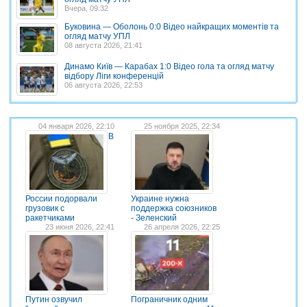
Вчера, 09:32
Буковина — Оболонь 0:0 Відео найкращих моментів та
огляд матчу УПЛ
08 августа 2026, 21:41
Динамо Київ — Карабах 1:0 Відео гола та огляд матчу
відбору Ліги конференцій
06 августа 2026, 22:53
04 января 2026, 22:10
25 ноября 2025, 22:34
В
России подорвали
Украине нужна
грузовик с
поддержка союзников
ракетчиками
- Зеленский
23 июня 2026, 22:41
26 апреля 2026, 22:25
Путин озвучил
Пограничник одним