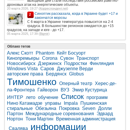
выходные дни стали последствия российских ракетно-
дроновых атак на энергетические объекты.
20 марта 2026, 19:27 (
Корреспондент.net
)
Синоптик рассказала, когда в Украине будет +17 и
2
закончатся морозы
С 6 марта в Украине температура повысится на 2-4
градуса. В большинстве регионов ожидается до +15
градусов, на западе и юге - до +17.
05 марта 2025, 17:39 (
Bigmir
)
Облако тегов
Алекс Скотт
Phantom
Кейт Босуорт
Кинопремьеры
Corona
Сувон
Транспорт
Новосибирск
Дзержинск
Подростки
Финляндия
Windows Vista
Саров
Джузеппе Верди
авторские права
Бердянск
Globus
Тимошенко
Оперный театр
Херес-де-
ла-Фронтера
Гайворон
ВУЗ
Эмир Кустурица
Список
ИНТЕР
лето
обучение
программ
Нино Катамадзе
управы
Impala
Пушкинская
стиральные
Обезьяна
Покровка
Seven
Долли
Партон
Международные соревнования
Эдвард
Нортон
Тони Мартин
Временная администрация
информации
Свалява