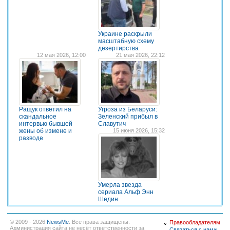
Украине раскрыли
масштабную схему
дезертирства
12 мая 2026, 12:00
21 мая 2026, 22:12
Ращук ответил на
Угроза из Беларуси:
скандальное
Зеленский прибыл в
интервью бывшей
Славутич
жены об измене и
15 июня 2026, 15:32
разводе
Умерла звезда
сериала Альф Энн
Шедин
© 2009 - 2026
NewsMe
. Все права защищены.
Правообладателям
Администрация сайта не несёт ответственности за
Связаться с нами