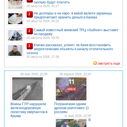
сколько будут платить
05 августа 2026, 01:27
Не доллары и не евро: в какой валюте украинцы
2
предпочитают хранить деньги в банках
03 августа 2026, 00:23
Самый известный киевский ТРЦ «Gulliver» выставят
2
на продажу
03 августа 2026, 09:26
Кличко рассказал, успеет ли Киев восстановить
2
энергетические объекты к началу отопительного
сезона
05 августа 2026, 17:38
смотреть еще
06 мая 2026, 22:09
26 апреля 2026, 22:25
Воины ГУР нарушили
Пограничник одним
железнодорожную
дроном уничтожил 11
логистику оккупантов в
россиян
Крыму
11 мая 2026, 22:09
В