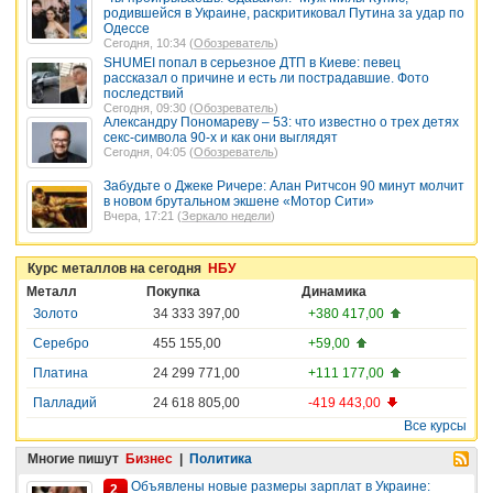
родившейся в Украине, раскритиковал Путина за удар по
Одессе
Сегодня, 10:34 (
Обозреватель
)
SHUMEI попал в серьезное ДТП в Киеве: певец
рассказал о причине и есть ли пострадавшие. Фото
последствий
Сегодня, 09:30 (
Обозреватель
)
Александру Пономареву – 53: что известно о трех детях
секс-символа 90-х и как они выглядят
Сегодня, 04:05 (
Обозреватель
)
Забудьте о Джеке Ричере: Алан Ритчсон 90 минут молчит
в новом брутальном экшене «Мотор Сити»
Вчера, 17:21 (
Зеркало недели
)
Курс металлов на сегодня
НБУ
Металл
Покупка
Динамика
Золото
34 333 397,00
+380 417,00
Серебро
455 155,00
+59,00
Платина
24 299 771,00
+111 177,00
Палладий
24 618 805,00
-419 443,00
Все курсы
Многие пишут
Бизнес
|
Политика
Объявлены новые размеры зарплат в Украине:
2