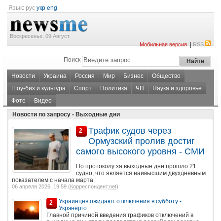
Язык:
рус
укр
eng
Воскресенье, 09 Август
|
Мобильная версия
RSS
Поиск
Новости
Украина
Россия
Мир
Бизнес
Общество
Шоу-биз и культура
Спорт
Политика
ЧП
Наука и здоровье
Фото
Видео
Новости по запросу - Выходные дни
Трафик судов через
2
Ормузский пролив достиг
самого высокого уровня - СМИ
По протоколу за выходные дни прошло 21
судно, что является наивысшим двухдневным
показателем с начала марта.
06 апреля 2026, 19:59 (
Корреспондент.net
)
Украинцев ожидают отключения в субботу -
2
Укрэнерго
Главной причиной введения графиков отключений в