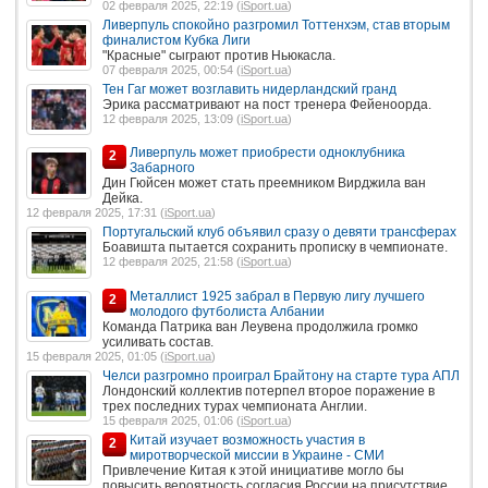
02 февраля 2025, 22:19 (
iSport.ua
)
Ливерпуль спокойно разгромил Тоттенхэм, став вторым
финалистом Кубка Лиги
"Красные" сыграют против Ньюкасла.
07 февраля 2025, 00:54 (
iSport.ua
)
Тен Гаг может возглавить нидерландский гранд
Эрика рассматривают на пост тренера Фейеноорда.
12 февраля 2025, 13:09 (
iSport.ua
)
Ливерпуль может приобрести одноклубника
2
Забарного
Дин Гюйсен может стать преемником Вирджила ван
Дейка.
12 февраля 2025, 17:31 (
iSport.ua
)
Португальский клуб объявил сразу о девяти трансферах
Боавишта пытается сохранить прописку в чемпионате.
12 февраля 2025, 21:58 (
iSport.ua
)
Металлист 1925 забрал в Первую лигу лучшего
2
молодого футболиста Албании
Команда Патрика ван Леувена продолжила громко
усиливать состав.
15 февраля 2025, 01:05 (
iSport.ua
)
Челси разгромно проиграл Брайтону на старте тура АПЛ
Лондонский коллектив потерпел второе поражение в
трех последних турах чемпионата Англии.
15 февраля 2025, 01:06 (
iSport.ua
)
Китай изучает возможность участия в
2
миротворческой миссии в Украине - СМИ
Привлечение Китая к этой инициативе могло бы
повысить вероятность согласия России на присутствие