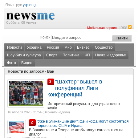
Язык:
рус
укр
eng
Суббота, 08 Август
|
Мобильная версия
RSS
Поиск
Новости
Украина
Россия
Мир
Бизнес
Общество
Шоу-биз и культура
Спорт
Политика
ЧП
Наука и здоровье
Фото
Видео
Новости по запросу - Ван
"Шахтер" вышел в
3
полуфинал Лиги
конференций
Исторический результат для украинского
клуба.
16 апреля 2026, 21:54 (
Зеркало недели
)
"Уже в ближайшие дни": где и когда могут состояться
2
переговоры США и Ирана
В Вашингтоне и Тегеране якобы могут согласиться на
диалог