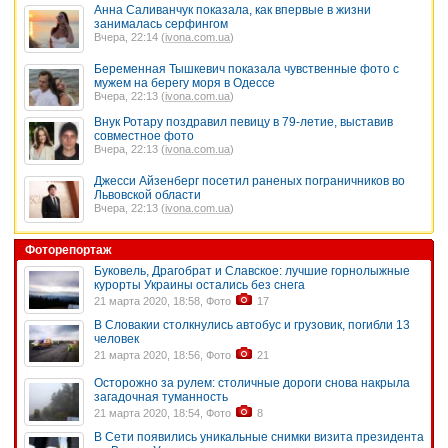
Анна Саливанчук показала, как впервые в жизни
занималась серфингом
Вчера, 22:14 (
ivona.com.ua
)
Беременная Тышкевич показала чувственные фото с
мужем на берегу моря в Одессе
Вчера, 22:13 (
ivona.com.ua
)
Внук Ротару поздравил певицу в 79-летие, выставив
совместное фото
Вчера, 22:13 (
ivona.com.ua
)
Джесси Айзенберг посетил раненых пограничников во
Львовской области
Вчера, 22:13 (
ivona.com.ua
)
Фоторепортаж
Буковель, Драгобрат и Славское: лучшие горнолыжные
курорты Украины остались без снега
21 марта 2020, 18:58, Фото
17
В Словакии столкнулись автобус и грузовик, погибли 13
человек
21 марта 2020, 18:56, Фото
21
Осторожно за рулем: столичные дороги снова накрыла
загадочная туманность
21 марта 2020, 18:54, Фото
8
В Сети появились уникальные снимки визита президента