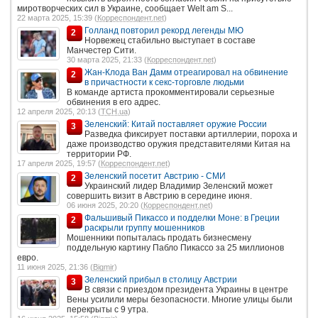
миротворческих сил в Украине, сообщает Welt am S...
22 марта 2025, 15:39 (
Корреспондент.net
)
Голланд повторил рекорд легенды МЮ
2
Норвежец стабильно выступает в составе
Манчестер Сити.
30 марта 2025, 21:33 (
Корреспондент.net
)
Жан-Клода Ван Дамм отреагировал на обвинение
2
в причастности к секс-торговле людьми
В команде артиста прокомментировали серьезные
обвинения в его адрес.
12 апреля 2025, 20:13 (
ТСН.ua
)
Зеленский: Китай поставляет оружие России
3
Разведка фиксирует поставки артиллерии, пороха и
даже производство оружия представителями Китая на
территории РФ.
17 апреля 2025, 19:57 (
Корреспондент.net
)
Зеленский посетит Австрию - СМИ
2
Украинский лидер Владимир Зеленский может
совершить визит в Австрию в середине июня.
06 июня 2025, 20:20 (
Корреспондент.net
)
Фальшивый Пикассо и подделки Моне: в Греции
2
раскрыли группу мошенников
Мошенники попыталась продать бизнесмену
поддельную картину Пабло Пикассо за 25 миллионов
евро.
11 июня 2025, 21:36 (
Bigmir
)
Зеленский прибыл в столицу Австрии
3
В связи с приездом президента Украины в центре
Вены усилили меры безопасности. Многие улицы были
перекрыты с 9 утра.