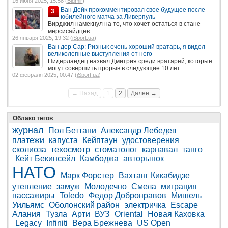
16 июня 2025, 15:58 (
Bigmir
)
Ван Дейк прокомментировал свое будущее после
3
юбилейного матча за Ливерпуль
Вирджил намекнул на то, что хочет остаться в стане
мерсисайдцев.
26 января 2025, 19:32 (
iSport.ua
)
Ван дер Сар: Ризнык очень хороший вратарь, я видел
великолепные выступления от него
Нидерландец назвал Дмитрия среди вратарей, которые
могут совершить прорыв в следующие 10 лет.
02 февраля 2025, 00:47 (
iSport.ua
)
← Назад
1
2
Далее →
Облако тегов
журнал
Пол Беттани
Александр Лебедев
платежи
капуста
Кейптаун
удостоверения
сколиоза
техосмотр
стоматолог
карнавал
танго
Кейт Бекинсейл
Камбоджа
авторынок
НАТО
Марк Форстер
Вахтанг Кикабидзе
утепление
замуж
Молодечно
Смела
миграция
пассажиры
Toledo
Федор Добронравов
Мишель
Уильямс
Оболонский район
электричка
Escape
Алания
Тузла
Арти
ВУЗ
Oriental
Новая Каховка
Legacy
Infiniti
Вера Брежнева
US Open