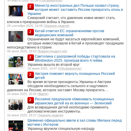
30 марта 2026, 01:09 (
Обозреватель
)
Министр иностранных дел Польши назвал страну,
2
которая может заставить Россию прекратить огонь в
Украине
Сикорский считает, что давление извне может стать
ключом к прекращению войны в Украине.
29 сентября 2025, 16:09 (
Зеркало недели
)
Китай ответил ЕС ограничениями против
2
медицинских компаний
Ограничения не будут касаться европейских компаний,
которые инвестировали в Китай и производят продукцию
непосредственно в стране.
06 июля 2025, 19:02 (
Корреспондент.net
)
Свитолина с разгромной победы стартовала на
2
Wimbledon-2025, проиграв всего 4 гейма
Украинка вышла во второй круг
30 июня 2025, 14:47 (
Обозреватель
)
Австрия поможет вернуть похищенных Россией
2
детей
Во время встречи президенты Украины и Австрии
обсудили необходимость сильного и ощутимого
давления на Россию, которое заставит Москву прекратить ...
16 июня 2025, 20:26 (
Bigmir
)
Россияне предлагали обменивать похищенных
2
украинских детей на их военных — Зеленский
Для возвращения детей необходимо применять
дипломатические инструменты.
16 июня 2025, 18:27 (
Зеркало недели
)
Шевченко официально ввели в зал славы Милана перед
матчем с Интером
Украинцу вручили специальную награду.