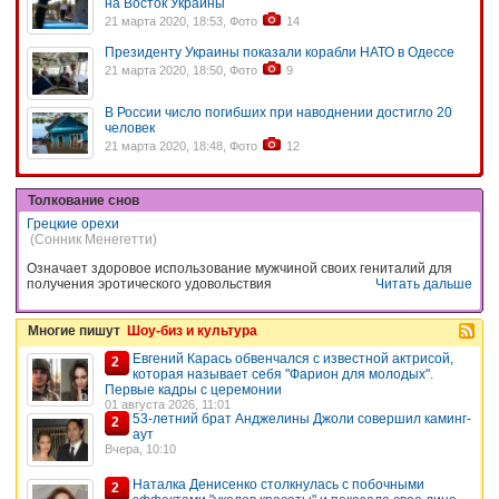
на Восток Украины
21 марта 2020, 18:53, Фото
14
Президенту Украины показали корабли НАТО в Одессе
21 марта 2020, 18:50, Фото
9
В России число погибших при наводнении достигло 20
человек
21 марта 2020, 18:48, Фото
12
Толкование снов
Грецкие орехи
(Сонник Менегетти)
Означает здоровое использование мужчиной своих гениталий для
получения эротического удовольствия
Читать дальше
Многие пишут
Шоу-биз и культура
Евгений Карась обвенчался с известной актрисой,
2
которая называет себя "Фарион для молодых".
Первые кадры с церемонии
01 августа 2026, 11:01
53-летний брат Анджелины Джоли совершил каминг-
2
аут
Вчера, 10:10
Наталка Денисенко столкнулась с побочными
2