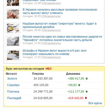
подорожает уже осенью
Сегодня, 21:38 (
Обозреватель
)
В Украине начались массовые проверки пенсионеров:
часть выплат могут отменить
Сегодня, 20:29 (
Обозреватель
)
Нацбанк выпустит новую "секретную" монету: будет в
оригинальном дизайне
Сегодня, 20:05 (
Обозреватель
)
Россия нанесла один из самых массированных ударов по
"Укрнафте": потеряна значительная часть добычи
Сегодня, 17:56 (
Обозреватель
)
Штрафы в Украине могут вырасти в 6 раз: кого
планируют наказывать по-новому
Сегодня, 17:22 (
Обозреватель
)
Курс металлов на сегодня
НБУ
Металл
Покупка
Динамика
Золото
34 333 397,00
+380 417,00
Серебро
455 155,00
+59,00
Платина
24 299 771,00
+111 177,00
Палладий
24 618 805,00
-419 443,00
Все курсы