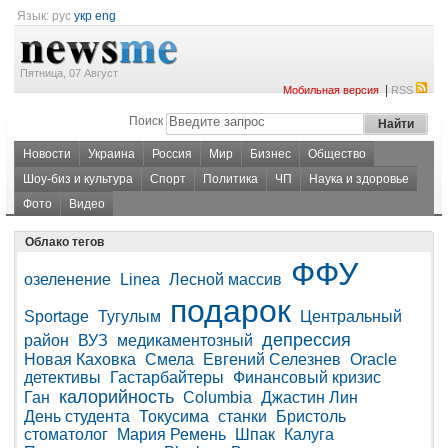
Язык:
рус
укр
eng
Пятница, 07 Август
|
Мобильная версия
RSS
Поиск
Новости
Украина
Россия
Мир
Бизнес
Общество
Шоу-биз и культура
Спорт
Политика
ЧП
Наука и здоровье
Фото
Видео
Облако тегов
ФФУ
озеленение
Linea
Лесной массив
подарок
Sportage
Тугулым
Центральный
депрессия
район
ВУЗ
медикаментозный
Новая Каховка
Смела
Евгений Селезнев
Oracle
детективы
Гастарбайтеры
Финансовый кризис
калорийность
Ган
Columbia
Джастин Лин
День студента
Токусима
станки
Бристоль
стоматолог
Мария Ремень
Шпак
Калуга