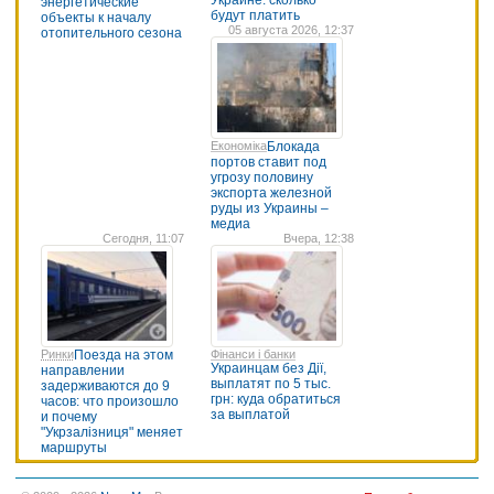
Украине: сколько
энергетические
будут платить
объекты к началу
05 августа 2026, 12:37
отопительного сезона
Економіка
Блокада
портов ставит под
угрозу половину
экспорта железной
руды из Украины –
медиа
Сегодня, 11:07
Вчера, 12:38
Ринки
Поезда на этом
Фінанси і банки
Украинцам без Дії,
направлении
выплатят по 5 тыс.
задерживаются до 9
грн: куда обратиться
часов: что произошло
за выплатой
и почему
"Укрзалізниця" меняет
маршруты