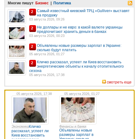
Многие пишут
Бизнес
|
Политика
Самый известный киевский ТРЦ «Gulliver» выставят
2
на продажу
03 августа 2026, 09:26
Не доллары и не евро: в какой валюте украинцы
2
предпочитают хранить деньги в банках
03 августа 2026, 00:23
Объявлены новые размеры зарплат в Украине:
2
сколько будут платить
05 августа 2026, 01:27
Кличко рассказал, успеет ли Киев восстановить
2
энергетические объекты к началу отопительного
сезона
05 августа 2026, 17:38
смотреть еще
05 августа 2026, 17:38
05 августа 2026, 01:27
Экономика
Кличко
Финансы и банки
Объявлены новые
рассказал, успеет ли
размеры зарплат в
Киев восстановить