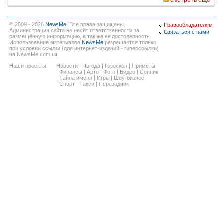
© 2009 - 2026
NewsMe
. Все права защищены.
Правообладателям
Администрация сайта не несёт ответственности за
Связаться с нами
размещённую информацию, а так же ее достоверность.
Использование материалов
NewsMe
разрешается только
при условии ссылки (для интернет-изданий - гиперссылки)
на NewsMe.com.ua.
Наши проекты:
Новости
|
Погода
|
Гороскоп
|
Приметы
|
Финансы
|
Авто
|
Фото
|
Видео
|
Сонник
|
Тайна имени
|
Игры
|
Шоу-бизнес
|
Спорт
|
Такси
|
Переводчик