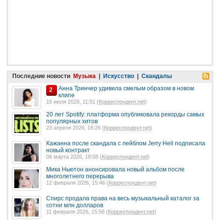
Последние новости
Музыка
|
Искусство
|
Скандалы
Анна Тринчер удивила смелым образом в новом
2
клипе
15 июля 2026, 11:51 (
Корреспондент.net
)
20 лет Spotify: платформа опубликовала рекорды самых
популярных хитов
23 апреля 2026, 18:26 (
Корреспондент.net
)
Кажанна после скандала с лейблом Jerry Heil подписала
новый контракт
06 марта 2026, 18:08 (
Корреспондент.net
)
Мика Ньютон анонсировала новый альбом после
многолетнего перерыва
12 февраля 2026, 15:46 (
Корреспондент.net
)
Спирс продала права на весь музыкальный каталог за
сотни млн долларов
11 февраля 2026, 15:56 (
Корреспондент.net
)