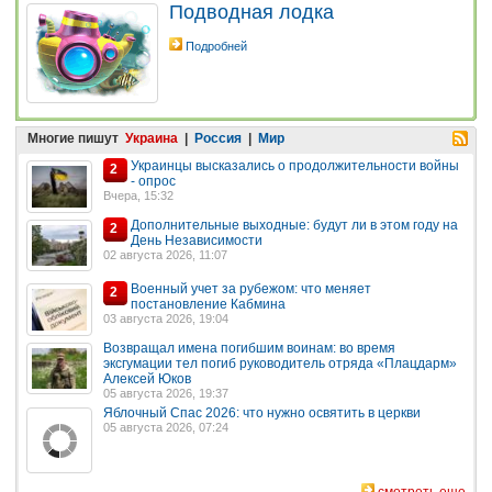
Подводная лодка
Подробней
Многие пишут
Украина
|
Россия
|
Мир
Украинцы высказались о продолжительности войны
2
- опрос
Вчера, 15:32
Дополнительные выходные: будут ли в этом году на
2
День Независимости
02 августа 2026, 11:07
Военный учет за рубежом: что меняет
2
постановление Кабмина
03 августа 2026, 19:04
Возвращал имена погибшим воинам: во время
эксгумации тел погиб руководитель отряда «Плацдарм»
Алексей Юков
05 августа 2026, 19:37
Яблочный Спас 2026: что нужно освятить в церкви
05 августа 2026, 07:24
смотреть еще