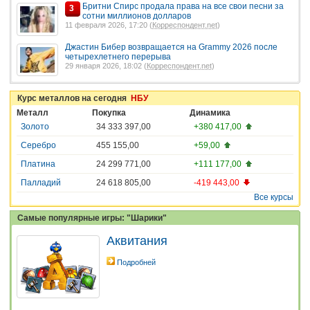
Бритни Спирс продала права на все свои песни за
3
сотни миллионов долларов
11 февраля 2026, 17:20 (
Корреспондент.net
)
Джастин Бибер возвращается на Grammy 2026 после
четырехлетнего перерыва
29 января 2026, 18:02 (
Корреспондент.net
)
Курс металлов на сегодня
НБУ
Металл
Покупка
Динамика
Золото
34 333 397,00
+380 417,00
Серебро
455 155,00
+59,00
Платина
24 299 771,00
+111 177,00
Палладий
24 618 805,00
-419 443,00
Все курсы
Самые популярные игры: "Шарики"
Аквитания
Подробней