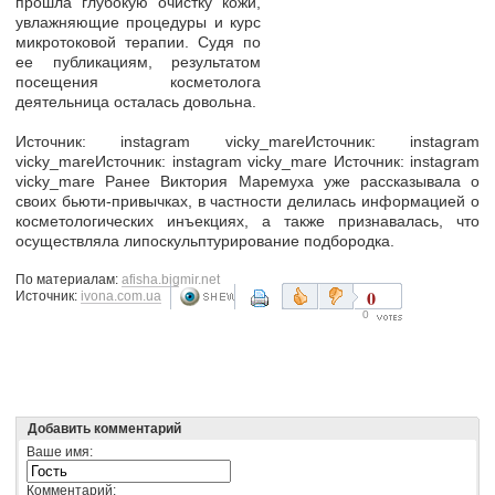
прошла глубокую очистку кожи,
увлажняющие процедуры и курс
микротоковой терапии. Судя по
ее публикациям, результатом
посещения косметолога
деятельница осталась довольна.
Источник: instagram vicky_mareИсточник: instagram
vicky_mareИсточник: instagram vicky_mare Источник: instagram
vicky_mare Ранее Виктория Маремуха уже рассказывала о
своих бьюти-привычках, в частности делилась информацией о
косметологических инъекциях, а также признавалась, что
осуществляла липоскульптурирование подбородка.
По материалам:
afisha.bigmir.net
0
Источник:
ivona.com.ua
0
Добавить комментарий
Ваше имя:
Комментарий: