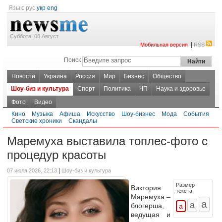
Язык:
рус
укр
eng
Суббота, 08 Август
|
Мобильная версия
RSS
Поиск
Новости
Украина
Россия
Мир
Бизнес
Общество
Шоу-биз и культура
Спорт
Политика
ЧП
Наука и здоровье
Фото
Видео
Кино
Музыка
Афиша
Искусство
Шоу-бизнес
Мода
События
Светские хроники
Скандалы
Маремуха выставила топлес-фото с
процедур красоты
|
07 июля 2026, 22:13
Шоу-биз и культура
Размер
Виктория
текста:
Маремуха –
блогерша,
ведущая и