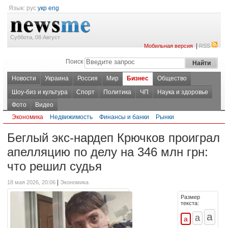
Язык:
рус
укр
eng
Суббота, 08 Август
|
Мобильная версия
RSS
Поиск
Новости
Украина
Россия
Мир
Бизнес
Общество
Шоу-биз и культура
Спорт
Политика
ЧП
Наука и здоровье
Фото
Видео
Экономика
Недвижимость
Финансы и банки
Рынки
Беглый экс-нардеп Крючков проиграл
апелляцию по делу на 346 млн грн:
что решил судья
|
18 мая 2026, 20:06
Экономика
Размер
текста: