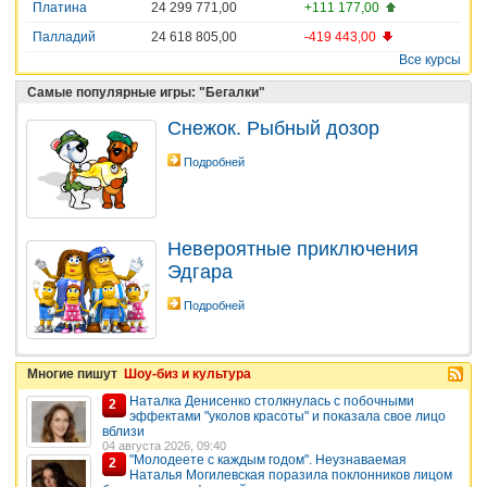
Платина
24 299 771,00
+111 177,00
Палладий
24 618 805,00
-419 443,00
Все курсы
Самые популярные игры: "Бегалки"
Снежок. Рыбный дозор
Подробней
Невероятные приключения
Эдгара
Подробней
Многие пишут
Шоу-биз и культура
Наталка Денисенко столкнулась с побочными
2
эффектами "уколов красоты" и показала свое лицо
вблизи
04 августа 2026, 09:40
"Молодеете с каждым годом". Неузнаваемая
2
Наталья Могилевская поразила поклонников лицом