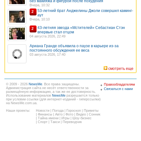
без макияжа и фигурой после похудения
Вчера, 10:32
53-летний брат Анджелины Джоли совершил каминг-
2
аут
Вчера, 10:10
43-летняя звезда «Мстителей» Себастиан Стэн
2
впервые стал отцом
04 августа 2026, 22:49
Ариана Гранде объявила о паузе в карьере из-за
постоянного обсуждения ее веса
03 августа 2026, 17:40
смотреть еще
© 2009 - 2026
NewsMe
. Все права защищены.
Правообладателям
Администрация сайта не несёт ответственности за
Связаться с нами
размещённую информацию, а так же ее достоверность.
Использование материалов
NewsMe
разрешается только
при условии ссылки (для интернет-изданий - гиперссылки)
на NewsMe.com.ua.
Наши проекты:
Новости
|
Погода
|
Гороскоп
|
Приметы
|
Финансы
|
Авто
|
Фото
|
Видео
|
Сонник
|
Тайна имени
|
Игры
|
Шоу-бизнес
|
Спорт
|
Такси
|
Переводчик