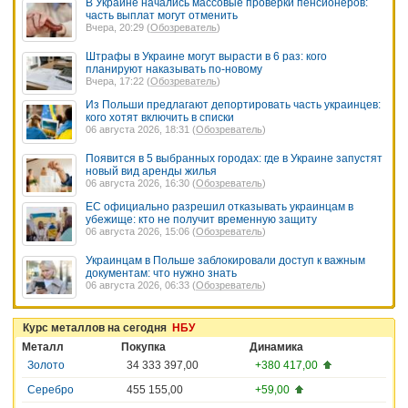
В Украине начались массовые проверки пенсионеров:
часть выплат могут отменить
Вчера, 20:29 (
Обозреватель
)
Штрафы в Украине могут вырасти в 6 раз: кого
планируют наказывать по-новому
Вчера, 17:22 (
Обозреватель
)
Из Польши предлагают депортировать часть украинцев:
кого хотят включить в списки
06 августа 2026, 18:31 (
Обозреватель
)
Появится в 5 выбранных городах: где в Украине запустят
новый вид аренды жилья
06 августа 2026, 16:30 (
Обозреватель
)
ЕС официально разрешил отказывать украинцам в
убежище: кто не получит временную защиту
06 августа 2026, 15:06 (
Обозреватель
)
Украинцам в Польше заблокировали доступ к важным
документам: что нужно знать
06 августа 2026, 06:33 (
Обозреватель
)
Курс металлов на сегодня
НБУ
Металл
Покупка
Динамика
Золото
34 333 397,00
+380 417,00
Серебро
455 155,00
+59,00