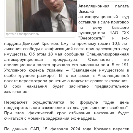
Апелляционная палата
Высший
антикоррупционный суд
оставила в силе приговор
по делу бывшего
руководителя ЧАО "ХК
фото с Обозреватель
"Энергосеть"" и экс-
нардепа Дмитрий Крючков. Ему по-прежнему грозит
10,5 лет
лишения свободы с конфискацией всего принадлежащего ему
имущества.
Об этом 18 мая сообщила Специализированная
антикоррупционная прокуратура. Отмечается, что
апелляционная палата признала его виновным по ч. 5 ст. 191
Уголовного кодекса Украины –
"Завладение имуществом в
особо крупном размере".
В то же время в Апелляционной
палате пересмотрели решение о подсчете сроков заключения.
В срок наказания будет засчитано предварительное
заключение:
Перерасчет осуществляется по формуле "
один день
предварительного заключения за два дня лишения свободы
".
При этом фактический срок отбывания наказания будет
считаться с момента задержания экс-нардепа.
По данным САП,
15 февраля 2024 года Крючков пересек