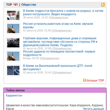
TOP
ЧП
|
Общество
В Киеве подросток бросался с ножом на родных, а затем
ранил патрульного. Видео инцидента
30 июля 2026, 14:32 (
Обозреватель
)
Россия устроила ракетную атаку на Киев: звучали
взрывы
01 августа 2026, 01:55 (
Обозреватель
)
Глубокие воронки, поврежденные дома и сгоревшие
автомобили: последствия обстрела со стороны РФ в
Дарницком районе Киева. Подробн
01 августа 2026, 12:06 (
Обозреватель
)
Россия ударила по Киевщине баллистикой: первые
подробности
Вчера, 00:35 (
Обозреватель
)
В Киеве на Васильковской произошло ДТП: погиб
мотоциклист.
02 августа 2026, 15:42 (
Обозреватель
)
больше TOP
Тайна имени
Каррингтон
(фамилия в качестве имени)восхитительная; Кари,Карринги, Карринг,
Карэн
Читать дальше