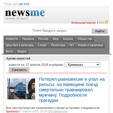
Язык:
рус
укр
eng
Четверг, 06 Август
|
Мобильная версия
RSS
Поиск
Новости
Украина
Россия
Мир
Бизнес
Общество
Шоу-биз и культура
Спорт
Политика
ЧП
Наука и здоровье
Фото
Видео
Архив новостей
новости за:
27 апреля 2026
в рубрике:
Потерял равновесие и упал на
рельсы: на Киевщине поезд
смертельно травмировал
мужчину. Подробности
трагедии
Все обстоятельства трагического случая установят следователи
Криминал
27 апреля 2026, 13:29 (
Обозреватель
)