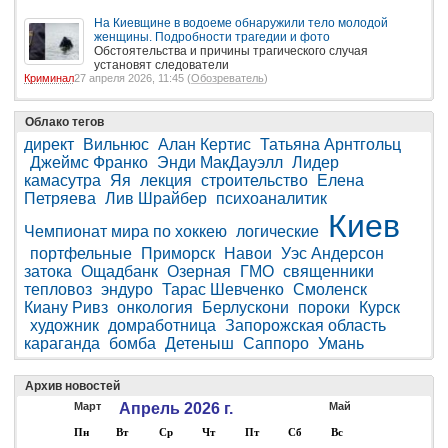
На Киевщине в водоеме обнаружили тело молодой
женщины. Подробности трагедии и фото
Обстоятельства и причины трагического случая
установят следователи
Криминал
27 апреля 2026, 11:45 (
Обозреватель
)
Облако тегов
директ
Вильнюс
Алан Кертис
Татьяна Арнтгольц
Джеймс Франко
Энди МакДауэлл
Лидер
камасутра
Яя
лекция
строительство
Елена
Петряева
Лив Шрайбер
психоаналитик
Киев
Чемпионат мира по хоккею
логические
портфельные
Приморск
Навои
Уэс Андерсон
затока
Ощадбанк
Озерная
ГМО
священники
тепловоз
эндуро
Тарас Шевченко
Смоленск
Киану Ривз
онкология
Берлускони
пороки
Курск
художник
домработница
Запорожская область
караганда
бомба
Детеныш
Саппоро
Умань
Архив новостей
Март
Апрель 2026 г.
Май
Пн
Вт
Ср
Чт
Пт
Сб
Вс