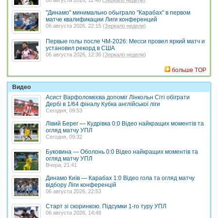
"Динамо" минимально обыграло "Карабах" в первом
матче квалификации Лиги конференций
06 августа 2026, 22:15 (
Зеркало недели
)
Первые голы после ЧМ-2026: Месси провел яркий матч и
установил рекорд в США
06 августа 2026, 12:36 (
Зеркало недели
)
больше TOP
Видео
Асист Варфоломєєва допоміг Лінкольн Сіті обіграти
Дербі в 1/64 фіналу Кубка англійської ліги
Сегодня, 09:53
Лівий Берег — Кудрівка 0:0 Відео найкращих моментів та
огляд матчу УПЛ
Сегодня, 09:32
Буковина — Оболонь 0:0 Відео найкращих моментів та
огляд матчу УПЛ
Вчера, 21:41
Динамо Київ — Карабах 1:0 Відео гола та огляд матчу
відбору Ліги конференцій
06 августа 2026, 22:53
Старт зі скоринкою. Підсумки 1-го туру УПЛ
06 августа 2026, 14:48