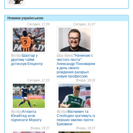
Новини українською
Сегодня, 17:29
Сегодня, 11:27
Футбол
Шахтар у
Шоу-бізнес
"Начинаю с
другому таймі
чистого листа":
дотиснув Епіцентр
Александр Пономарев
в день своего
рождения раскрыл
новую профессию
Сегодня, 17:22
Вчера, 18:02
Футбол
Атланта
Футбол
Маткевич та
Юнайтед хоче
Слободян гратимуть із
підписати Морату
перших хвилин проти
Буковини
Вчера, 19:27
Вчера, 19:27