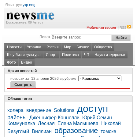
Язык:
рус
укр
eng
Воскресенье, 09 Август
|
Мобильная версия
RSS
Поиск
Новости
Украина
Россия
Мир
Бизнес
Общество
Шоу-биз и культура
Спорт
Политика
ЧП
Наука и здоровье
Фото
Видео
Архив новостей
новости за:
12 апреля 2026
в рубрике:
Облако тегов
доступ
холера
внедрение
Solutions
районы
Дженнифер Коннелли
Юрий Семин
Коммуналка
Лесная
Елена Малышева
Николай
образование
Безуглый
Виллиан
томске