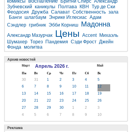
воспаление
комиксы
Бритни Спирс
Александр
Зубчевский
каникулы
Полтава
КВН
Тур де Ски
Феодосия
Дружба
Салават
Собственность
зала
Банги
шлагбаум
Энрике Иглесиас
Адам
Мадонна
Сэндлер
грибник
Эбби Корниш
Цены
Александр Мазурчак
Accent
Михаэль
Шумахер
Торез
Пандемия
Сэди Фрост
Джейн
Фонда
молитва
Архив новостей
Март
Апрель 2026 г.
Май
Пн
Вт
Ср
Чт
Пт
Сб
Вс
30
31
1
2
3
4
5
6
7
8
9
10
11
12
13
14
15
16
17
18
19
20
21
22
23
24
25
26
27
28
29
30
1
2
3
4
5
6
7
8
9
10
Реклама