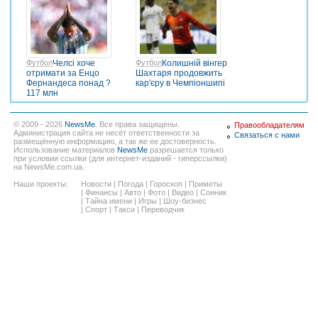
Футбол
Челсі хоче
Футбол
Колишній вінгер
отримати за Енцо
Шахтаря продовжить
Фернандеса понад ?
кар'єру в Чемпіоншипі
117 млн
© 2009 - 2026
NewsMe
. Все права защищены.
Правообладателям
Администрация сайта не несёт ответственности за
Связаться с нами
размещённую информацию, а так же ее достоверность.
Использование материалов
NewsMe
разрешается только
при условии ссылки (для интернет-изданий - гиперссылки)
на NewsMe.com.ua.
Наши проекты:
Новости
|
Погода
|
Гороскоп
|
Приметы
|
Финансы
|
Авто
|
Фото
|
Видео
|
Сонник
|
Тайна имени
|
Игры
|
Шоу-бизнес
|
Спорт
|
Такси
|
Переводчик