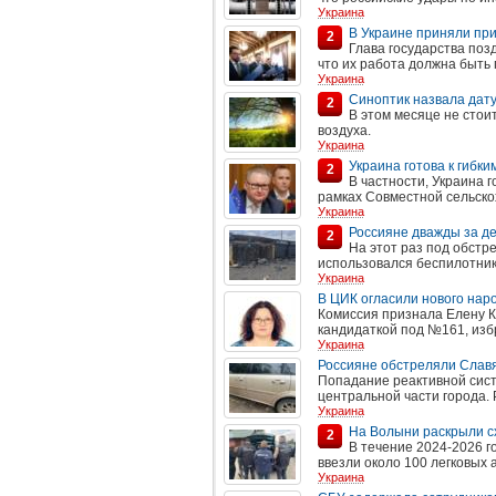
Украина
В Украине приняли при
2
Глава государства поз
что их работа должна быть
Украина
Синоптик назвала дату
2
В этом месяце не сто
воздуха.
Украина
Украина готова к гибк
2
В частности, Украина 
рамках Совместной сельско
Украина
Россияне дважды за де
2
На этот раз под обстр
использовался беспилотник
Украина
В ЦИК огласили нового нар
Комиссия признала Елену К
кандидаткой под №161, из
Украина
Россияне обстреляли Слав
Попадание реактивной сист
центральной части города.
Украина
На Волыни раскрыли сх
2
В течение 2024-2026 г
ввезли около 100 легковых 
Украина