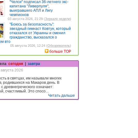
"Челси" подписал 36-летнего экс-
капитана "Ливерпуля",
выигравшего АПЛ и Лигу
чемпионов
03 августа 2026, 21:29 (
Зеркало недели
)
"Боюсь за безопасность":
звездный гимнаст Ковтун, который
отказался от Украины и сменил
гражданство, высказался о
ом вто
05 августа 2026, 12:24 (
Обозреватель
)
больше TOP
гела
сегодня
|
завтра
 августа 2026
есть в святцах, им называли многих
в, родившихся на Макаров день. В
 с древнегреческого означает:
й, счастливый. Это спосо...
Читать дальше