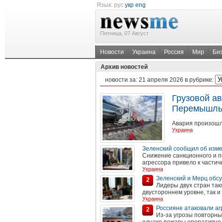
Язык:
рус
укр
eng
Пятница, 07 Август
Новости
Украина
Россия
Мир
Би
Архив новостей
новости за:
21 апреля 2026
в рубрике:
Грузовой а
Перемышль
Авария произошла
Украина
Зеленский сообщил об изме
Снижение санкционного и п
агрессора привело к частич
Украина
Зеленский и Мерц обс
2
Лидеры двух стран так
двустороннем уровне, так 
Украина
Россияне атаковали а
2
Из-за угрозы повторны