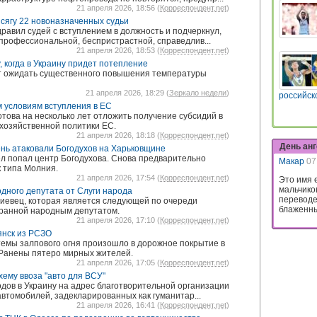
21 апреля 2026, 18:56 (
Корреспондент.net
)
сягу 22 новоназначенных судьи
дравил судей с вступлением в должность и подчеркнул,
 профессиональной, беспристрастной, справедлив...
21 апреля 2026, 18:53 (
Корреспондент.net
)
, когда в Украину придет потепление
ит ожидать существенного повышения температуры
21 апреля 2026, 18:29 (
Зеркало недели
)
российск
им условиям вступления в ЕС
готова на несколько лет отложить получение субсидий в
хозяйственной политики ЕС.
21 апреля 2026, 18:18 (
Корреспондент.net
)
День ан
нь атаковали Богодухов на Харьковщине
ел попал центр Богодухова. Снова предварительно
Макар
07
 типа Молния.
21 апреля 2026, 17:54 (
Корреспондент.net
)
Это имя 
мальчико
одного депутата от Слуги народа
переводе
иевец, которая является следующей по очереди
блаженны
бранной народным депутатом.
21 апреля 2026, 17:10 (
Корреспондент.net
)
янск из РСЗО
емы залпового огня произошло в дорожное покрытие в
 Ранены пятеро мирных жителей.
21 апреля 2026, 17:05 (
Корреспондент.net
)
ему ввоза "авто для ВСУ"
одов в Украину на адрес благотворительной организации
автомобилей, задекларированных как гуманитар...
21 апреля 2026, 16:41 (
Корреспондент.net
)