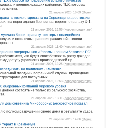
 ТЦК в Одессе по подозрению во взяточничестве
задержали военнослужащих районного ТЦК, которых
тве взятки.
21 апреля 2026, 16:09 (
Bigmir
)
гранаты возле старостата на Херсонщине арестовали
сил на порог здания боеприпас, вероятно гранату Ф-1,
в.
21 апреля 2026, 15:58 (
Корреспондент.net
)
мужчина бросил гранату в пятерых полицейских
получили осколочные ранения различной степени
ированы.
21 апреля 2026, 11:40 (
Корреспондент.net
)
динении энергорынков и "промышленном безвизе с ЕС"
рабочих мест, что будет способствовать росту доходов
ому доступу украинских производителей к р...
21 апреля 2026, 12:25 (
Корреспондент.net
)
череди жить на полигонах - Клименко
нальной гвардии и пограничной службы, прошедшие
нструкторами для патрульных.
21 апреля 2026, 12:53 (
Корреспондент.net
)
 30 оборонных компаний мирового уровня
должна состоять не только из сельского хозяйства,
ва.
21 апреля 2026, 13:11 (
Корреспондент.net
)
ли дом советника Минобороны: Бескрестнов показал
л о полном разрушении своего дома в результате удара
21 апреля 2026, 14:06 (
Bigmir
)
й теракт в Кременчуге