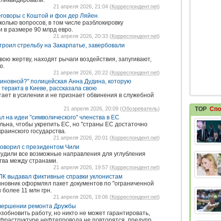
 ликвидировали.
21 апреля 2026, 21:04 (
Корреспондент.net
)
еговоры с Коштой и фон дер Ляйен
олько вопросов, в том числе разблокировку
 в размере 90 млрд евро.
21 апреля 2026, 20:33 (
Корреспондент.net
)
троил стрельбу на Закарпатье, завербовали
ою жертву, находят рычаги воздействия, запугивают,
ю.
21 апреля 2026, 20:22 (
Корреспондент.net
)
виновной?" полицейская Анна Дудина, которую
 теракта в Киеве, рассказала свою
тает в усилении и не признает обвинения в служебной
21 апреля 2026, 20:09 (
Обозреватель
)
TOP
Спо
л на идеи "символического" членства в ЕС
льна, чтобы укрепить ЕС, но "страны ЕС достаточно
краинского государства.
21 апреля 2026, 20:01 (
Корреспондент.net
)
говорил с президентом Чили
удили все возможные направления для углубления
тва между странами.
21 апреля 2026, 19:57 (
Корреспондент.net
)
ВЛК выдавал фиктивные справки уклонистам
иновник оформлял пакет документов по "ограниченной
 более 11 млн грн.
21 апреля 2026, 19:06 (
Корреспондент.net
)
авершении ремонта Дружбы
обновить работу, но никто не может гарантировать,
нфраструктуре нефтепровода не повторятся, предупр...