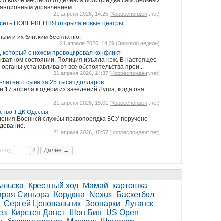
л возле местного отделения полиции два самодельных
танционным управлением.
21 апреля 2026, 14:25 (
Корреспондент.net
)
: сеть ПОВЕРНЕННЯ открыла новые центры
ным и их близким бесплатно.
21 апреля 2026, 14:29 (
Зеркало недели
)
, который с ножом провоцировал конфликт
кватном состоянии. Полиция изъяла нож. В настоящее
органы устанавливают все обстоятельства прои...
21 апреля 2026, 14:37 (
Корреспондент.net
)
-летнего сына за 25 тысяч долларов
17 апреля в одном из заведений Луцка, когда она
21 апреля 2026, 15:01 (
Корреспондент.net
)
дство ТЦК Одессы
вления Военной службы правопорядка ВСУ поручено
дование.
21 апреля 2026, 15:57 (
Корреспондент.net
)
азад
1
2
Далее →
ыльска
Крестный ход
Мамай
картошка
арая Синьора
Кордова
Nexus
Баскетбол
Сергей Целовальник
Зоопарки
Луганск
ез
Кирстен Данст
Шон Бин
US Open