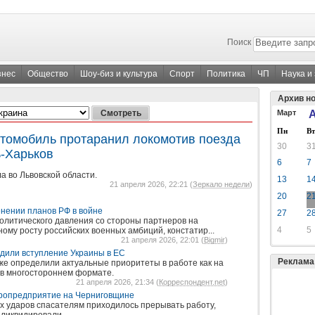
Поиск
знес
Общество
Шоу-биз и культура
Спорт
Политика
ЧП
Наука и
Архив н
Март
А
Пн
Вт
втомобиль протаранил локомотив поезда
30
3
-Харьков
6
7
 во Львовской области.
13
1
21 апреля 2026, 22:21 (
Зеркало недели
)
20
2
нении планов РФ в войне
27
2
олитического давления со стороны партнеров на
4
5
ному росту российских военных амбиций, констатир...
21 апреля 2026, 22:01 (
Bigmir
)
удили вступление Украины в ЕС
Реклама
же определили актуальные приоритеты в работе как на
и в многостороннем формате.
21 апреля 2026, 21:34 (
Корреспондент.net
)
гропредприятие на Черниговщине
х ударов спасателям приходилось прерывать работу,