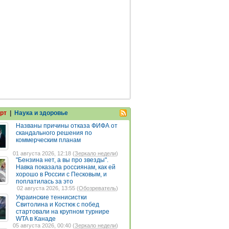
рт
|
Наука и здоровье
Названы причины отказа ФИФА от
скандального решения по
коммерческим планам
01 августа 2026, 12:18 (
Зеркало недели
)
"Бензина нет, а вы про звезды".
Навка показала россиянам, как ей
хорошо в России с Песковым, и
поплатилась за это
02 августа 2026, 13:55 (
Обозреватель
)
Украинские теннисистки
Свитолина и Костюк с побед
стартовали на крупном турнире
WTA в Канаде
05 августа 2026, 00:40 (
Зеркало недели
)