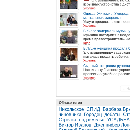
Злоумышленник заложи
взрывных устройства с дис
Украина
Одесса, Житомир, Ужгород
ментального здоровья
Услуги предоставляют воен
Украина
В Киеве задержали мужчину
Мужчина находился в неаде
время правоохранительные 
Киев
В Луцке женщина продала 6
Злоумышленницу задержали 
пыталась продать ребенка.
Украина
Сырский отстранил руково
Начальнику Главного упра
провести служебное рассле
Украина
← Н
Облако тегов
Никольское
СПИД
Барбара Бр
чиновники
Городец
дебаты
Ст
Стрелка
подземелья
УСАДЬБА
Виктор Иванов
Дженнифер Лоп