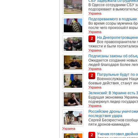
СБУ задержала сотрудников
В Одессе сотрудники СБУ 
подозревают в вымогательс
Украина
Подозреваемого в подрыве 
Во время ссоры мужчина бро
после чего произошёл взры
Украина
На Днепропетровщине 
2
Все правоохранители 
тяжести и были госпитализ
Украина
Подписаны законы об объе
Ожидается создание новых 
людей благодаря более легк
Украина
Патрульные будут по о
2
Военнослужащие Нацио
боевые действия, станут и
Украина
Зеленский: В Украине есть
Будущая экономика Украины 
подчеркнул лидер государст
Украина
Российские дроны уничтожи
последствия удара
Сергей Бескрестнов сообщи
пяти дронов-камикадзе.
Украина
Ученик готовил двойно
2