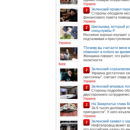
однако пожары оперативно
Украина
Зеленский провел пер
2
Стороны обсудили неск
финансового пакета помощи
Украина
Школьника, который ус
2
спецслужбы Р
Россияне хорошо изучают св
подталкивая к преступлени
Украина
"Почему вы считаете меня 
обвиняют в побеге во время
Женщина говорит, что рабо
халатности
Киев
Зеленский отреагирова
2
Украина достаточно си
скептичны", считает глава у
Украина
Зеленский впервые по
2
Стороны подробно обс
двустороннего сотрудничес
Украина
На Закарпатье глава 
2
За 6 тысяч долларов ч
пригодности". У него изъяли
Украина
Зеленский заявил о з
2
Нефтепровод может воз
что российские удары по и