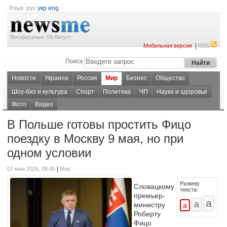
Язык:
рус
укр
eng
Воскресенье, 09 Август
|
Мобильная версия
RSS
Поиск
Новости
Украина
Россия
Мир
Бизнес
Общество
Шоу-биз и культура
Спорт
Политика
ЧП
Наука и здоровье
Фото
Видео
В Польше готовы простить Фицо
поездку в Москву 9 мая, но при
одном условии
|
07 мая 2026, 08:45
Мир
Размер
Словацкому
текста:
премьер-
министру
Роберту
Фицо