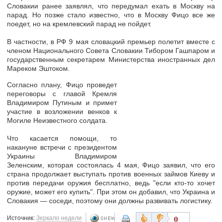
Словакии ранее заявлял, что передумал ехать в Москву на
парад. Но позже стало известно, что в Москву Фицо все же
поедет, но на кремлевский парад не пойдет.
В частности, в РФ 9 мая словацкий премьер полетит вместе с
членом Национального Совета Словакии Тибором Гашпаром и
государственным секретарем Министерства иностранных дел
Мареком Эштоком.
Согласно плану, Фицо проведет
переговоры с главой Кремля
Владимиром Путиным и примет
участие в возложении венков к
Могиле Неизвестного солдата.
Что касается помощи, то
накануне встречи с президентом
Украины Владимиром
Зеленским, которая состоялась 4 мая, Фицо заявил, что его
страна продолжает выступать против военных займов Киеву и
против передачи оружия бесплатно, ведь "если кто-то хочет
оружие, может его купить". При этом он добавил, что Украина и
Словакия — соседи, поэтому они должны развивать логистику.
0
Источник:
Зеркало недели