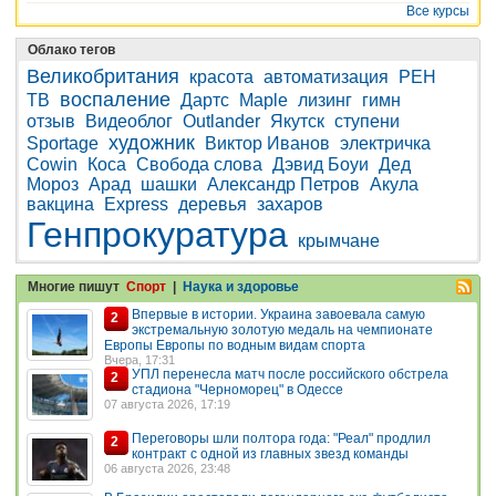
Все курсы
Облако тегов
Великобритания
красота
автоматизация
РЕН
воспаление
ТВ
Дартс
Maple
лизинг
гимн
отзыв
Видеоблог
Outlander
Якутск
ступени
художник
Sportage
Виктор Иванов
электричка
Cowin
Коса
Свобода слова
Дэвид Боуи
Дед
Мороз
Арад
шашки
Александр Петров
Акула
вакцина
Express
деревья
захаров
Генпрокуратура
крымчане
Многие пишут
Спорт
|
Наука и здоровье
Впервые в истории. Украина завоевала самую
2
экстремальную золотую медаль на чемпионате
Европы Европы по водным видам спорта
Вчера, 17:31
УПЛ перенесла матч после российского обстрела
2
стадиона "Черноморец" в Одессе
07 августа 2026, 17:19
Переговоры шли полтора года: "Реал" продлил
2
контракт с одной из главных звезд команды
06 августа 2026, 23:48