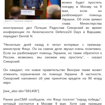
можно будет простить
поездку в Москву на 9
мая, если он
разблокирует помощь
Украине. Об этом заявил
фото с Зеркало недели
глава Министерства
иностранных дел Польши Радослав Сикорский во время
конференции по безопасности Defence24 Days в Варшаве,
передает Dennik N.
"Несколько дней назад я читал интервью с премьер-
министром Фицо. Он на самом деле звучал очень позитивно.
Если он разблокирует помощь Украине, но также обратится к
России, возможно, мы сможем ему простить", - сказал
Сикорский.
Он ожидает, что новое правительство Венгрии также может
отменить ограничения по помощи Украине. В частности,
Сикорский напомнил об уже принятом кредите на 90 млрд
евро.
[see_also ids="681406"]
Ранее росСМИ сообщали, что Фицо посетит "парад победы",
который состоится в Москве 9 мая. Хотя сам премьер