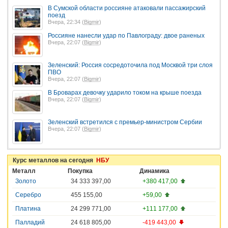
В Сумской области россияне атаковали пассажирский
поезд
Вчера, 22:34 (
Bigmir
)
Россияне нанесли удар по Павлограду: двое раненых
Вчера, 22:07 (
Bigmir
)
Зеленский: Россия сосредоточила под Москвой три слоя
ПВО
Вчера, 22:07 (
Bigmir
)
В Броварах девочку ударило током на крыше поезда
Вчера, 22:07 (
Bigmir
)
Зеленский встретился с премьер-министром Сербии
Вчера, 22:07 (
Bigmir
)
Курс металлов на сегодня
НБУ
Металл
Покупка
Динамика
Золото
34 333 397,00
+380 417,00
Серебро
455 155,00
+59,00
Платина
24 299 771,00
+111 177,00
Палладий
24 618 805,00
-419 443,00