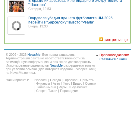
В Бразилии арестовали легендарного экс-футболиста
"Шахтера"
Сегодня, 12:53
Гвардиола убедил лучшего футболиста ЧМ-2026
перейти в "Барселону" вместо "Реала"
Вчера, 13:33
смотреть еще
© 2009 - 2026
NewsMe
. Все права защищены.
Правообладателям
Администрация сайта не несёт ответственности за
Связаться с нами
размещённую информацию, а так же ее достоверность.
Использование материалов
NewsMe
разрешается только
при условии ссылки (для интернет-изданий - гиперссылки)
на NewsMe.com.ua.
Наши проекты:
Новости
|
Погода
|
Гороскоп
|
Приметы
|
Финансы
|
Авто
|
Фото
|
Видео
|
Сонник
|
Тайна имени
|
Игры
|
Шоу-бизнес
|
Спорт
|
Такси
|
Переводчик