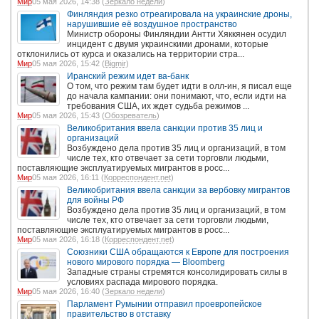
Мир
05 мая 2026, 14:38 (
Зеркало недели
)
Финляндия резко отреагировала на украинские дроны,
нарушившие её воздушное пространство
Министр обороны Финляндии Антти Хяккянен осудил
инцидент с двумя украинскими дронами, которые
отклонились от курса и оказались на территории стра...
Мир
05 мая 2026, 15:42 (
Bigmir
)
Иранский режим идет ва-банк
О том, что режим там будет идти в олл-ин, я писал еще
до начала кампании: они понимают, что, если идти на
требования США, их ждет судьба режимов ...
Мир
05 мая 2026, 15:43 (
Обозреватель
)
Великобритания ввела санкции против 35 лиц и
организаций
Возбуждено дела против 35 лиц и организаций, в том
числе тех, кто отвечает за сети торговли людьми,
поставляющие эксплуатируемых мигрантов в росс...
Мир
05 мая 2026, 16:11 (
Корреспондент.net
)
Великобритания ввела санкции за вербовку мигрантов
для войны РФ
Возбуждено дела против 35 лиц и организаций, в том
числе тех, кто отвечает за сети торговли людьми,
поставляющие эксплуатируемых мигрантов в росс...
Мир
05 мая 2026, 16:18 (
Корреспондент.net
)
Союзники США обращаются к Европе для построения
нового мирового порядка — Bloomberg
Западные страны стремятся консолидировать силы в
условиях распада мирового порядка.
Мир
05 мая 2026, 16:40 (
Зеркало недели
)
Парламент Румынии отправил проевропейское
правительство в отставку