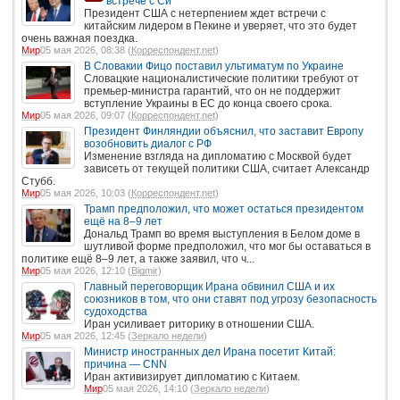
встрече с Си
Президент США с нетерпением ждет встречи с
китайским лидером в Пекине и уверяет, что это будет
очень важная поездка.
Мир
05 мая 2026, 08:38 (
Корреспондент.net
)
В Словакии Фицо поставил ультиматум по Украине
Словацкие националистические политики требуют от
премьер-министра гарантий, что он не поддержит
вступление Украины в ЕС до конца своего срока.
Мир
05 мая 2026, 09:07 (
Корреспондент.net
)
Президент Финляндии объяснил, что заставит Европу
возобновить диалог с РФ
Изменение взгляда на дипломатию с Москвой будет
зависеть от текущей политики США, считает Александр
Стубб.
Мир
05 мая 2026, 10:03 (
Корреспондент.net
)
Трамп предположил, что может остаться президентом
ещё на 8–9 лет
Дональд Трамп во время выступления в Белом доме в
шутливой форме предположил, что мог бы оставаться в
политике ещё 8–9 лет, а также заявил, что ч...
Мир
05 мая 2026, 12:10 (
Bigmir
)
Главный переговорщик Ирана обвинил США и их
союзников в том, что они ставят под угрозу безопасность
судоходства
Иран усиливает риторику в отношении США.
Мир
05 мая 2026, 12:45 (
Зеркало недели
)
Министр иностранных дел Ирана посетит Китай:
причина — CNN
Иран активизирует дипломатию с Китаем.
Мир
05 мая 2026, 14:10 (
Зеркало недели
)