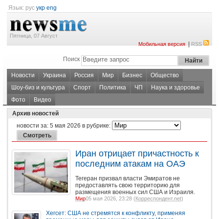
Язык:
рус
укр
eng
Пятница, 07 Август
|
Мобильная версия
RSS
Поиск
Новости
Украина
Россия
Мир
Бизнес
Общество
Шоу-биз и культура
Спорт
Политика
ЧП
Наука и здоровье
Фото
Видео
Архив новостей
новости за:
5 мая 2026
в рубрике:
Иран отрицает причастность к
последним атакам на ОАЭ
Тегеран призвал власти Эмиратов не
предоставлять свою территорию для
размещения военных сил США и Израиля.
Мир
05 мая 2026, 23:28 (
Корреспондент.net
)
Хегсет: США не стремятся к конфликту, применяя