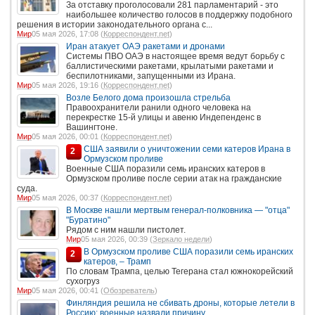
За отставку проголосовали 281 парламентарий - это
наибольшее количество голосов в поддержку подобного
решения в истории законодательного органа с...
Мир
05 мая 2026, 17:08 (
Корреспондент.net
)
Иран атакует ОАЭ ракетами и дронами
Системы ПВО ОАЭ в настоящее время ведут борьбу с
баллистическими ракетами, крылатыми ракетами и
беспилотниками, запущенными из Ирана.
Мир
05 мая 2026, 19:16 (
Корреспондент.net
)
Возле Белого дома произошла стрельба
Правоохранители ранили одного человека на
перекрестке 15-й улицы и авеню Индепенденс в
Вашингтоне.
Мир
05 мая 2026, 00:01 (
Корреспондент.net
)
США заявили о уничтожении семи катеров Ирана в
2
Ормузском проливе
Военные США поразили семь иранских катеров в
Ормузском проливе после серии атак на гражданские
суда.
Мир
05 мая 2026, 00:37 (
Корреспондент.net
)
В Москве нашли мертвым генерал-полковника — "отца"
"Буратино"
Рядом с ним нашли пистолет.
Мир
05 мая 2026, 00:39 (
Зеркало недели
)
В Ормузском проливе США поразили семь иранских
2
катеров, – Трамп
По словам Трампа, целью Тегерана стал южнокорейский
сухогруз
Мир
05 мая 2026, 00:41 (
Обозреватель
)
Финляндия решила не сбивать дроны, которые летели в
Россию: военные назвали причину