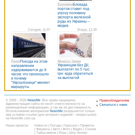
Економіка
Блокада
портов ставит под
угрозу половину
экспорта железной
руды из Украины –
медиа
Сегодня, 11:07
Вчера, 12:38
Ринки
Поезда на этом
Фінанси і банки
Украинцам без Дії,
направлении
выплатят по 5 тыс.
задерживаются до 9
грн: куда обратиться
часов: что произошло
за выплатой
и почему
"Укрзалізниця" меняет
маршруты
© 2009 - 2026
NewsMe
. Все права защищены.
Правообладателям
Администрация сайта не несёт ответственности за
Связаться с нами
размещённую информацию, а так же ее достоверность.
Использование материалов
NewsMe
разрешается только
при условии ссылки (для интернет-изданий - гиперссылки)
на NewsMe.com.ua.
Наши проекты:
Новости
|
Погода
|
Гороскоп
|
Приметы
|
Финансы
|
Авто
|
Фото
|
Видео
|
Сонник
|
Тайна имени
|
Игры
|
Шоу-бизнес