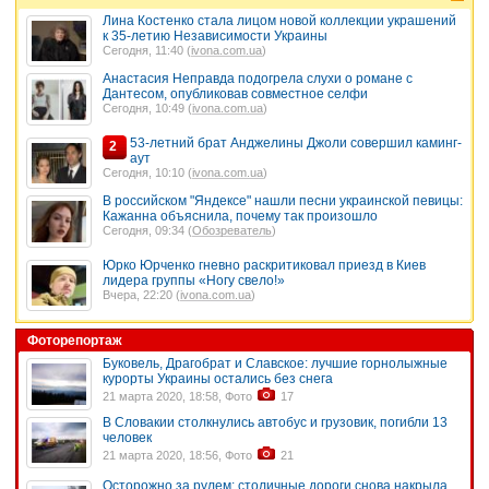
Лина Костенко стала лицом новой коллекции украшений
к 35-летию Независимости Украины
Сегодня, 11:40 (
ivona.com.ua
)
Анастасия Неправда подогрела слухи о романе с
Дантесом, опубликовав совместное селфи
Сегодня, 10:49 (
ivona.com.ua
)
53-летний брат Анджелины Джоли совершил каминг-
2
аут
Сегодня, 10:10 (
ivona.com.ua
)
В российском "Яндексе" нашли песни украинской певицы:
Кажанна объяснила, почему так произошло
Сегодня, 09:34 (
Обозреватель
)
Юрко Юрченко гневно раскритиковал приезд в Киев
лидера группы «Ногу свело!»
Вчера, 22:20 (
ivona.com.ua
)
Фоторепортаж
Буковель, Драгобрат и Славское: лучшие горнолыжные
курорты Украины остались без снега
21 марта 2020, 18:58, Фото
17
В Словакии столкнулись автобус и грузовик, погибли 13
человек
21 марта 2020, 18:56, Фото
21
Осторожно за рулем: столичные дороги снова накрыла