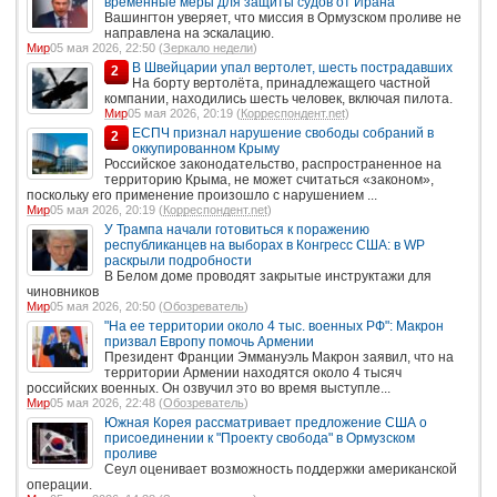
временные меры для защиты судов от Ирана
Вашингтон уверяет, что миссия в Ормузском проливе не
направлена на эскалацию.
Мир
05 мая 2026, 22:50 (
Зеркало недели
)
В Швейцарии упал вертолет, шесть пострадавших
2
На борту вертолёта, принадлежащего частной
компании, находились шесть человек, включая пилота.
Мир
05 мая 2026, 20:19 (
Корреспондент.net
)
ЕСПЧ признал нарушение свободы собраний в
2
оккупированном Крыму
Российское законодательство, распространенное на
территорию Крыма, не может считаться «законом»,
поскольку его применение произошло с нарушением ...
Мир
05 мая 2026, 20:19 (
Корреспондент.net
)
У Трампа начали готовиться к поражению
республиканцев на выборах в Конгресс США: в WP
раскрыли подробности
В Белом доме проводят закрытые инструктажи для
чиновников
Мир
05 мая 2026, 20:50 (
Обозреватель
)
"На ее территории около 4 тыс. военных РФ": Макрон
призвал Европу помочь Армении
Президент Франции Эммануэль Макрон заявил, что на
территории Армении находятся около 4 тысяч
российских военных. Он озвучил это во время выступле...
Мир
05 мая 2026, 22:48 (
Обозреватель
)
Южная Корея рассматривает предложение США о
присоединении к "Проекту свобода" в Ормузском
проливе
Сеул оценивает возможность поддержки американской
операции.