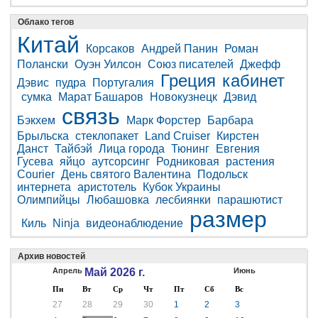
Облако тегов
Китай
Корсаков
Андрей Панин
Роман
Полански
Оуэн Уилсон
Союз писателей
Джефф
Греция
кабинет
Дэвис
пудра
Португалия
сумка
Марат Башаров
Новокузнецк
Дэвид
связь
Бэкхем
Марк Форстер
Барбара
Брыльска
стеклопакет
Land Cruiser
Кирстен
Данст
Тайбэй
Лица города
Тюнинг
Евгения
Гусева
яйцо
аутсорсинг
Родниковая
растения
Courier
День святого Валентина
Подольск
интернета
аристотель
Кубок Украины
Олимпийцы
Любашовка
лесбиянки
парашютист
размер
Киль
Ninja
видеонаблюдение
Архив новостей
Апрель
Май 2026 г.
Июнь
Пн
Вт
Ср
Чт
Пт
Сб
Вс
27
28
29
30
1
2
3