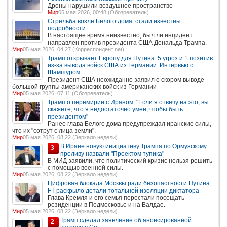
Дроны нарушили воздушное пространство
Мир
05 мая 2026, 00:48 (
Обозреватель
)
Стрельба возле Белого дома: стали известны
подробности
В настоящее время неизвестно, был ли инцидент
направлен против президента США Дональда Трампа.
Мир
05 мая 2026, 04:27 (
Корреспондент.net
)
Трамп открывает Европу для Путина: 5 угроз и 1 позитив
из-за вывода войск США из Германии. Интервью с
Шамшуром
Президент США неожиданно заявил о скором выводе
большой группы американских войск из Германии
Мир
05 мая 2026, 07:11 (
Обозреватель
)
Трамп о перемирии с Ираном: "Если я отвечу на это, вы
скажете, что я недостаточно умен, чтобы быть
президентом"
Ранее глава Белого дома предупреждал иранские силы,
что их "сотрут с лица земли".
Мир
05 мая 2026, 08:22 (
Зеркало недели
)
В Иране новую инициативу Трампа по Ормузскому
3
проливу назвали "Проектом тупика"
В МИД заявили, что политический кризис нельзя решить
с помощью военной силы.
Мир
05 мая 2026, 08:22 (
Зеркало недели
)
Цифровая блокада Москвы ради безопастности Путина:
FT раскрыло детали тотальной изоляции диктатора
Глава Кремля и его семья перестали посещать
резиденции в Подмосковье и на Валдае.
Мир
05 мая 2026, 08:22 (
Зеркало недели
)
Трамп сделал заявление об анонсированной
2