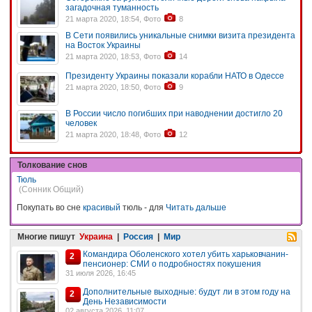
загадочная туманность
21 марта 2020, 18:54, Фото
8
В Сети появились уникальные снимки визита президента
на Восток Украины
21 марта 2020, 18:53, Фото
14
Президенту Украины показали корабли НАТО в Одессе
21 марта 2020, 18:50, Фото
9
В России число погибших при наводнении достигло 20
человек
21 марта 2020, 18:48, Фото
12
Толкование снов
Тюль
(Сонник Общий)
Покупать во сне
красивый
тюль - для
Читать дальше
Многие пишут
Украина
|
Россия
|
Мир
Командира Оболенского хотел убить харьковчанин-
2
пенсионер: СМИ о подробностях покушения
31 июля 2026, 16:45
Дополнительные выходные: будут ли в этом году на
2
День Независимости
02 августа 2026, 11:07