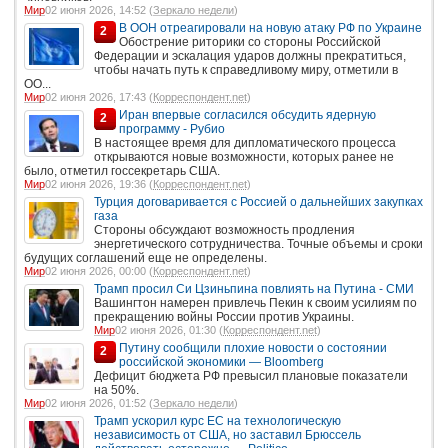
Мир
02 июня 2026, 14:52 (
Зеркало недели
)
В ООН отреагировали на новую атаку РФ по Украине
2
Обострение риторики со стороны Российской
Федерации и эскалация ударов должны прекратиться,
чтобы начать путь к справедливому миру, отметили в
ОО...
Мир
02 июня 2026, 17:43 (
Корреспондент.net
)
Иран впервые согласился обсудить ядерную
2
программу - Рубио
В настоящее время для дипломатического процесса
открываются новые возможности, которых ранее не
было, отметил госсекретарь США.
Мир
02 июня 2026, 19:36 (
Корреспондент.net
)
Турция договаривается с Россией о дальнейших закупках
газа
Стороны обсуждают возможность продления
энергетического сотрудничества. Точные объемы и сроки
будущих соглашений еще не определены.
Мир
02 июня 2026, 00:00 (
Корреспондент.net
)
Трамп просил Си Цзиньпина повлиять на Путина - СМИ
Вашингтон намерен привлечь Пекин к своим усилиям по
прекращению войны России против Украины.
Мир
02 июня 2026, 01:30 (
Корреспондент.net
)
Путину сообщили плохие новости о состоянии
2
российской экономики — Bloomberg
Дефицит бюджета РФ превысил плановые показатели
на 50%.
Мир
02 июня 2026, 01:52 (
Зеркало недели
)
Трамп ускорил курс ЕС на технологическую
независимость от США, но заставил Брюссель