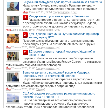
В Румынии возбудили дело против начальника Генштаба
Начальнику Генерального штаба Румынии генералу
Владу Георгице предъявлены обвинения в коррупции.
Мир
02 июня 2026, 22:54 (
Корреспондент.net
)
Мадяр назвал условие встречи с Зеленским
3
Глава венгерского правительства готов встретиться
с президентом Украины в начале следующей недели,
если стороны смогут достичь соглашения по вопр...
Мир
02 июня 2026, 19:44 (
Корреспондент.net
)
Дочь доверенного лица Путина получила приговор
2
за поддержку ВСУ
Поводом для возбуждения дела стало выступление
Александры Пугач на антивоенном митинге в Грузии.
Мир
02 июня 2026, 20:54 (
Корреспондент.net
)
ЕС может открыть первый кластер с Украиной в
2
июне - СМИ
Будапешт больше не настаивает на блокировании
движения Украины к Европейскому Союзу, что открывает
путь к началу формальных переговоров.
Мир
02 июня 2026, 21:06 (
Корреспондент.net
)
Венгрия заявила о возможной встрече Мадяра с
Зеленским уже на следующей неделе
В Будапеште заявили о прогрессе в переговорах с
Украиной по вопросам прав национальных меньшинств и
допустили возможность проведения встречи лиде...
Мир
02 июня 2026, 22:05 (
Bigmir
)
США обсуждают расширение размещения ядерного
оружия НАТО в Европе — FT
В США рассматривают возможность расширения
присутствия ядерного оружия в большем числе
европейских стран НАТО для укрепления гарантий безопасност...