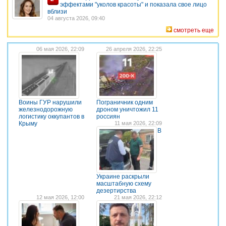
эффектами "уколов красоты" и показала свое лицо
вблизи
04 августа 2026, 09:40
смотреть еще
06 мая 2026, 22:09
26 апреля 2026, 22:25
Воины ГУР нарушили
Пограничник одним
железнодорожную
дроном уничтожил 11
логистику оккупантов в
россиян
Крыму
11 мая 2026, 22:09
В
Украине раскрыли
масштабную схему
дезертирства
12 мая 2026, 12:00
21 мая 2026, 22:12