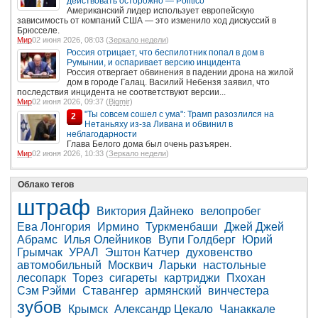
действовать осторожно — Politico
Американский лидер использует европейскую
зависимость от компаний США — это изменило ход дискуссий в
Брюсселе.
Мир
02 июня 2026, 08:03 (
Зеркало недели
)
Россия отрицает, что беспилотник попал в дом в
Румынии, и оспаривает версию инцидента
Россия отвергает обвинения в падении дрона на жилой
дом в городе Галац. Василий Небензя заявил, что
последствия инцидента не соответствуют версии...
Мир
02 июня 2026, 09:37 (
Bigmir
)
"Ты совсем сошел с ума": Трамп разозлился на
2
Нетаньяху из-за Ливана и обвинил в
неблагодарности
Глава Белого дома был очень разъярен.
Мир
02 июня 2026, 10:33 (
Зеркало недели
)
Облако тегов
штраф
Виктория Дайнеко
велопробег
Ева Лонгория
Ирмино
Туркменбаши
Джей Джей
Абрамс
Илья Олейников
Вупи Голдберг
Юрий
Грымчак
УРАЛ
Эштон Катчер
духовенство
автомобильный
Москвич
Ларьки
настольные
лесопарк
Торез
сигареты
картриджи
Пхохан
Сэм Рэйми
Ставангер
армянский
винчестера
зубов
Крымск
Александр Цекало
Чанаккале