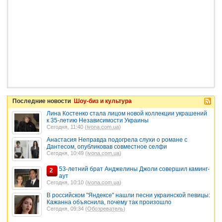
Последние новости
Шоу-биз и культура
Лина Костенко стала лицом новой коллекции украшений
к 35-летию Независимости Украины
Сегодня, 11:40 (
ivona.com.ua
)
Анастасия Неправда подогрела слухи о романе с
Дантесом, опубликовав совместное селфи
Сегодня, 10:49 (
ivona.com.ua
)
53-летний брат Анджелины Джоли совершил каминг-
2
аут
Сегодня, 10:10 (
ivona.com.ua
)
В российском "Яндексе" нашли песни украинской певицы:
Кажанна объяснила, почему так произошло
Сегодня, 09:34 (
Обозреватель
)