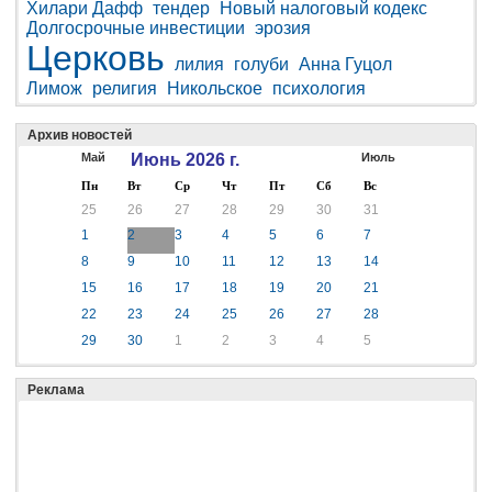
Хилари Дафф
тендер
Новый налоговый кодекс
Долгосрочные инвестиции
эрозия
Церковь
лилия
голуби
Анна Гуцол
Лимож
религия
Никольское
психология
Архив новостей
Май
Июнь 2026 г.
Июль
Пн
Вт
Ср
Чт
Пт
Сб
Вс
25
26
27
28
29
30
31
1
2
3
4
5
6
7
8
9
10
11
12
13
14
15
16
17
18
19
20
21
22
23
24
25
26
27
28
29
30
1
2
3
4
5
Реклама