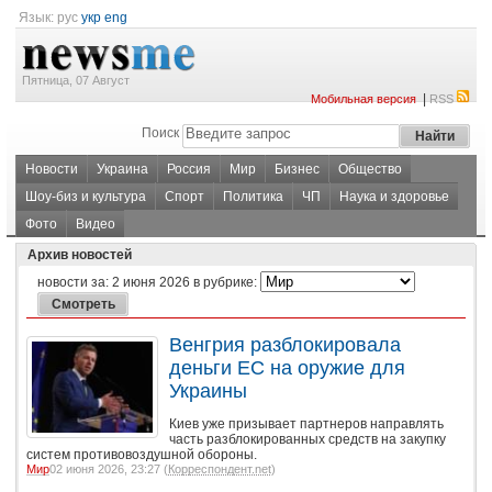
Язык:
рус
укр
eng
Пятница, 07 Август
|
Мобильная версия
RSS
Поиск
Новости
Украина
Россия
Мир
Бизнес
Общество
Шоу-биз и культура
Спорт
Политика
ЧП
Наука и здоровье
Фото
Видео
Архив новостей
новости за:
2 июня 2026
в рубрике:
Венгрия разблокировала
деньги ЕС на оружие для
Украины
Киев уже призывает партнеров направлять
часть разблокированных средств на закупку
систем противовоздушной обороны.
Мир
02 июня 2026, 23:27 (
Корреспондент.net
)