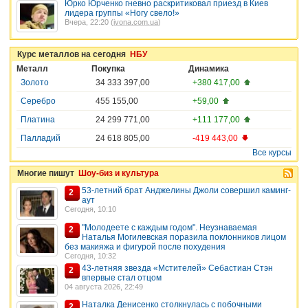
Юрко Юрченко гневно раскритиковал приезд в Киев
лидера группы «Ногу свело!»
Вчера, 22:20 (
ivona.com.ua
)
Курс металлов на сегодня
НБУ
Металл
Покупка
Динамика
Золото
34 333 397,00
+380 417,00
Серебро
455 155,00
+59,00
Платина
24 299 771,00
+111 177,00
Палладий
24 618 805,00
-419 443,00
Все курсы
Многие пишут
Шоу-биз и культура
53-летний брат Анджелины Джоли совершил каминг-
2
аут
Сегодня, 10:10
"Молодеете с каждым годом". Неузнаваемая
2
Наталья Могилевская поразила поклонников лицом
без макияжа и фигурой после похудения
Сегодня, 10:32
43-летняя звезда «Мстителей» Себастиан Стэн
2
впервые стал отцом
04 августа 2026, 22:49
Наталка Денисенко столкнулась с побочными
2