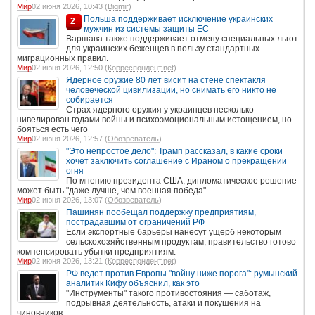
Мир
02 июня 2026, 10:43 (
Bigmir
)
Польша поддерживает исключение украинских
2
мужчин из системы защиты ЕС
Варшава также поддерживает отмену специальных льгот
для украинских беженцев в пользу стандартных
миграционных правил.
Мир
02 июня 2026, 12:50 (
Корреспондент.net
)
Ядерное оружие 80 лет висит на стене спектакля
человеческой цивилизации, но снимать его никто не
собирается
Страх ядерного оружия у украинцев несколько
нивелирован годами войны и психоэмоциональным истощением, но
бояться есть чего
Мир
02 июня 2026, 12:57 (
Обозреватель
)
"Это непростое дело": Трамп рассказал, в какие сроки
хочет заключить соглашение с Ираном о прекращении
огня
По мнению президента США, дипломатическое решение
может быть "даже лучше, чем военная победа"
Мир
02 июня 2026, 13:07 (
Обозреватель
)
Пашинян пообещал поддержку предприятиям,
пострадавшим от ограничений РФ
Если экспортные барьеры нанесут ущерб некоторым
сельскохозяйственным продуктам, правительство готово
компенсировать убытки предприятиям.
Мир
02 июня 2026, 13:21 (
Корреспондент.net
)
РФ ведет против Европы "войну ниже порога": румынский
аналитик Кифу объяснил, как это
"Инструменты" такого противостояния — саботаж,
подрывная деятельность, атаки и покушения на
чиновников.