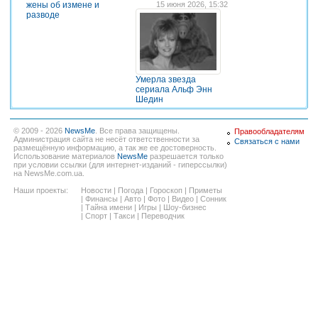
жены об измене и
15 июня 2026, 15:32
разводе
Умерла звезда
сериала Альф Энн
Шедин
© 2009 - 2026
NewsMe
. Все права защищены.
Правообладателям
Администрация сайта не несёт ответственности за
Связаться с нами
размещённую информацию, а так же ее достоверность.
Использование материалов
NewsMe
разрешается только
при условии ссылки (для интернет-изданий - гиперссылки)
на NewsMe.com.ua.
Наши проекты:
Новости
|
Погода
|
Гороскоп
|
Приметы
|
Финансы
|
Авто
|
Фото
|
Видео
|
Сонник
|
Тайна имени
|
Игры
|
Шоу-бизнес
|
Спорт
|
Такси
|
Переводчик