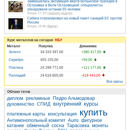
Завершилась эксгумация жертв Волынской трагедии в
Островках и Воле Островецкой: специалисты
обнаружили останки 55 человек
Вчера, 17:18 (
Зеркало недели
)
Сибига отреагировал на новый пакет санкций ЕС против
России
Вчера, 16:46 (
Bigmir
)
Курс металлов на сегодня
НБУ
Металл
Покупка
Динамика
Золото
34 333 397,00
+380 417,00
Серебро
455 155,00
+59,00
Платина
24 299 771,00
+111 177,00
Палладий
24 618 805,00
-419 443,00
Все курсы
Облако тегов
диплом
рекламные
Педро Альмодовар
внутренний
курсы
духовенство
СПИД
купить
платежные карты
консультация
Антимонопольный комитет
Auris
фигурное
катание
обменный
сосна
Тарасовка
монеты