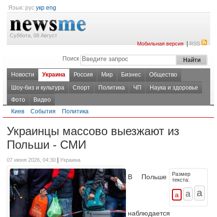
Язык:
рус
укр
eng
Суббота, 08 Август
|
Мобильная версия
RSS
Поиск
Новости
Украина
Россия
Мир
Бизнес
Общество
Шоу-биз и культура
Спорт
Политика
ЧП
Наука и здоровье
Фото
Видео
Киев
События
Политика
Украинцы массово выезжают из
Польши - СМИ
|
07 июня 2026, 04:30
Украина
Размер
В Польше
текста:
наблюдается