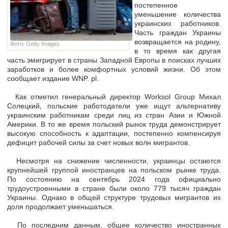
постепенное
уменьшение количества
украинских работников.
Часть граждан Украины
возвращается на родину,
Фото: Getty Images
в то время как другая
часть эмигрирует в страны Западной Европы в поисках лучших
заработков и более комфортных условий жизни. Об этом
сообщает издание WNP. pl.
Как отметил генеральный директор Worksol Group Михал
Солецкий, польские работодатели уже ищут альтернативу
украинским работникам среди лиц из стран Азии и Южной
Америки. В то же время польский рынок труда демонстрирует
высокую способность к адаптации, постепенно компенсируя
дефицит рабочей силы за счет новых волн мигрантов.
Несмотря на снижение численности, украинцы остаются
крупнейшей группой иностранцев на польском рынке труда.
По состоянию на сентябрь 2024 года официально
трудоустроенными в стране были около 779 тысяч граждан
Украины. Однако в общей структуре трудовых мигрантов их
доля продолжает уменьшаться.
По последним данным, общее количество иностранных