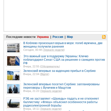
Последние новости
Украина
|
Россия
|
Мир
В Коблево произошел взрыв в море: погиб мужчина, две
женщины получили ранения
Сегодня, 00:48 (
Зеркало недели
)
Это важный шаг в поддержку Украины: Кличко
поблагодарил Сенат США за решение о санкциях против
РФ
Вчера, 22:55 (
Обозреватель
)
Зеленский впервые за каденцию прибыл в Сербию
Вчера, 22:04 (
Bigmir
)
Зеленский впервые посетил Сербию: запланированы
переговоры с Вучичем и Мацутом
Вчера, 21:22 (
Зеркало недели
)
РЭБ не заставляет «Шахеды» падать и не отклоняет
баллистику: «Флеш» объяснил особенности работы
радиоэлектронной борьбы
Вчера, 18:11 (
Зеркало недели
)