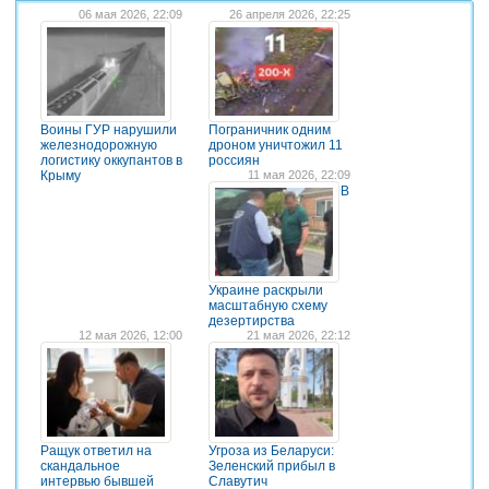
06 мая 2026, 22:09
26 апреля 2026, 22:25
Воины ГУР нарушили
Пограничник одним
железнодорожную
дроном уничтожил 11
логистику оккупантов в
россиян
Крыму
11 мая 2026, 22:09
В
Украине раскрыли
масштабную схему
дезертирства
12 мая 2026, 12:00
21 мая 2026, 22:12
Ращук ответил на
Угроза из Беларуси:
скандальное
Зеленский прибыл в
интервью бывшей
Славутич