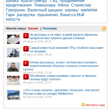
рукава
Куала-Лумпур
ТЭЦ
продвижение
кредитования
Тимишоара
Altima
Станислав
напитки
Говорухин
Валютный аукцион
коровы
Гари
раскрутка
лукьяненко
Ванесса Мэй
капуста
Многие пишут
Бизнес
|
Политика
Не доллары и не евро: в какой валюте украинцы
2
предпочитают хранить деньги в банках
03 августа 2026, 00:23
Самый известный киевский ТРЦ «Gulliver» выставят
2
на продажу
03 августа 2026, 09:26
Кличко рассказал, успеет ли Киев восстановить
2
энергетические объекты к началу отопительного
сезона
05 августа 2026, 17:38
Объявлены новые размеры зарплат в Украине:
2
сколько будут платить
05 августа 2026, 01:27
«Это только начало»: дипломат объяснил, чем грозят
России атаки на склады Wildberries
03 августа 2026, 12:00
смотреть еще