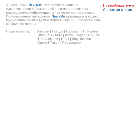
© 2009 - 2026
NewsMe
. Все права защищены.
Правообладателям
Администрация сайта не несёт ответственности за
Связаться с нами
размещённую информацию, а так же ее достоверность.
Использование материалов
NewsMe
разрешается только
при условии ссылки (для интернет-изданий - гиперссылки)
на NewsMe.com.ua.
Наши проекты:
Новости
|
Погода
|
Гороскоп
|
Приметы
|
Финансы
|
Авто
|
Фото
|
Видео
|
Сонник
|
Тайна имени
|
Игры
|
Шоу-бизнес
|
Спорт
|
Такси
|
Переводчик