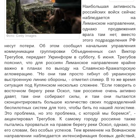
Наибольшая активность
российских войск сейчас
наблюдается на
Лиманском направлении,
однако продвижения
врага там нет, вместо
Фото: Getty Images
этого подразделения РФ
несут потери. Об этом сообщил начальник управления
коммуникации группировки Объединенных сил Виктор
Трегубов, передает Укринформ в субботу, 6 июня. Трегубов
пояснил, что для россиян Лиманское направление крайне
важно в планах по выходу на Славянско-Краматорскую
агломерацию. "Но они там просто гибнут об украинскую
выстроенную линию обороны, - отметил спикер. В то же время
ситуация под Купянском несколько сложнее. "Если говорить о
восточном берегу реки Оскол, там россияне очень активно
давят, там они собирают силы, и там они пытаются
сконцентрировать большое количество своих подразделений
беспилотных систем для того, чтобы бить по нашей логистике.
Это проблема, но это проблема, с которой мы боремся", -
акцентировал Трегубов. К самому городу россияне также
пытались прорваться на правом берегу реки Оскол, однако, по
его словам, без особых успехов. Тем временем на Вовчанском
направлении наблюдается интенсификация боевых действий,