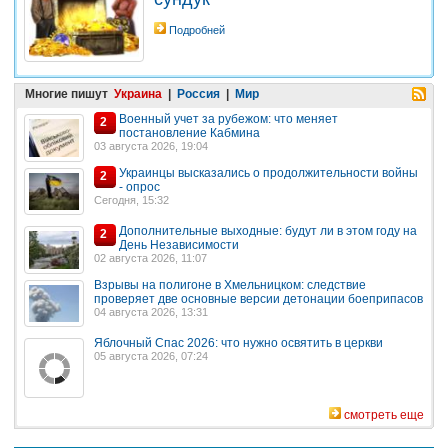
Подробней
Многие пишут
Украина
|
Россия
|
Мир
Военный учет за рубежом: что меняет
2
постановление Кабмина
03 августа 2026, 19:04
Украинцы высказались о продолжительности войны
2
- опрос
Сегодня, 15:32
Дополнительные выходные: будут ли в этом году на
2
День Независимости
02 августа 2026, 11:07
Взрывы на полигоне в Хмельницком: следствие
проверяет две основные версии детонации боеприпасов
04 августа 2026, 13:31
Яблочный Спас 2026: что нужно освятить в церкви
05 августа 2026, 07:24
смотреть еще