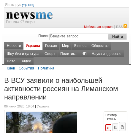
Язык:
рус
укр
eng
Пятница, 07 Август
|
Мобильная версия
RSS
Поиск
Новости
Украина
Россия
Мир
Бизнес
Общество
Шоу-биз и культура
Спорт
Политика
ЧП
Наука и здоровье
Фото
Видео
Киев
События
Политика
В ВСУ заявили о наибольшей
активности россиян на Лиманском
направлении
|
06 июня 2026, 18:04
Украина
Размер
текста: