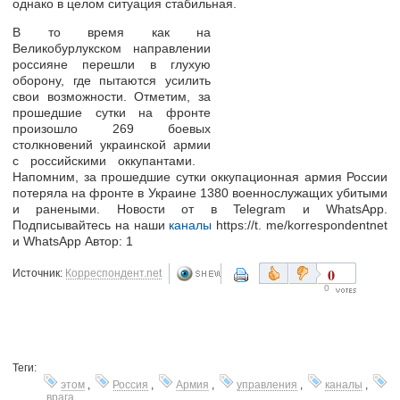
однако в целом ситуация стабильная.
В то время как на
Великобурлукском направлении
россияне перешли в глухую
оборону, где пытаются усилить
свои возможности. Отметим, за
прошедшие сутки на фронте
произошло 269 боевых
столкновений украинской армии
с российскими оккупантами.
Напомним, за прошедшие сутки оккупационная армия России
потеряла на фронте в Украине 1380 военнослужащих убитыми
и ранеными. Новости от в Telegram и WhatsApp.
Подписывайтесь на наши
каналы
https://t. me/korrespondentnet
и WhatsApp Автор: 1
0
Источник:
Корреспондент.net
0
Теги:
этом
,
Россия
,
Армия
,
управления
,
каналы
,
врага