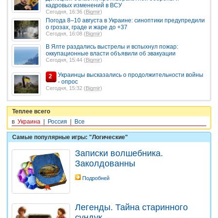
кадровых изменений в ВСУ
Сегодня, 16:36 (
Bigmir
)
Погода 8–10 августа в Украине: синоптики предупредили
о грозах, граде и жаре до +37
Сегодня, 16:08 (
Bigmir
)
В Ялте раздались выстрелы и вспыхнул пожар:
оккупационные власти объявили об эвакуации
Сегодня, 15:44 (
Bigmir
)
Украинцы высказались о продолжительности войны
2
- опрос
Сегодня, 15:32 (
Bigmir
)
Теплее всего
в
Украина
|
Россия
|
Все
Самые популярные игры: "Логические"
Записки волшебника.
Заколдованны
Подробней
Легенды. Тайна старинного
сундук