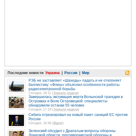
Последние новости
Украина
|
Россия
|
Мир
РЭБ не заставляет «Шахеды» падать и не отклоняет
баллистику: «Флеш» объяснил особенности работы
радиоэлектронной борьбы
Сегодня, 18:11 (
Зеркало недели
)
Завершилась эксгумация жертв Волынской трагедии в
Островках и Воле Островецкой: специалисты
обнаружили останки 55 человек
Сегодня, 17:18 (
Зеркало недели
)
Сибига отреагировал на новый пакет санкций ЕС против
России
Сегодня, 16:46 (
Bigmir
)
Зеленский обсудил с Драпатым вопросы обороны
Донецкой области, противоракетной обороны и