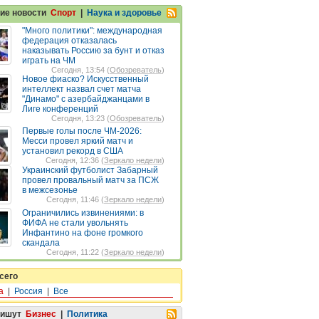
ие новости
Спорт
|
Наука и здоровье
"Много политики": международная
федерация отказалась
наказывать Россию за бунт и отказ
играть на ЧМ
Сегодня, 13:54 (
Обозреватель
)
Новое фиаско? Искусственный
интеллект назвал счет матча
"Динамо" с азербайджанцами в
Лиге конференций
Сегодня, 13:23 (
Обозреватель
)
Первые голы после ЧМ-2026:
Месси провел яркий матч и
установил рекорд в США
Сегодня, 12:36 (
Зеркало недели
)
Украинский футболист Забарный
провел провальный матч за ПСЖ
в межсезонье
Сегодня, 11:46 (
Зеркало недели
)
Ограничились извинениями: в
ФИФА не стали увольнять
Инфантино на фоне громкого
скандала
Сегодня, 11:22 (
Зеркало недели
)
сего
а
|
Россия
|
Все
пишут
Бизнес
|
Политика