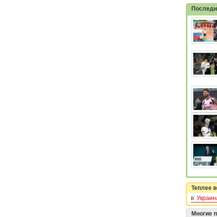
Последн
Теплее в
в
Украин
Многие 