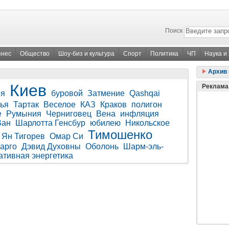
Поиск
знес
Общество
Шоу-биз и культура
Спорт
Политика
ЧП
Наука и
Архив 
Киев
Реклама
ия
буровой
Затмение
Qashqai
ья
Тартак
Веселое
КАЗ
Краков
полигон
е
Румыния
Черниговец
Вена
инфляция
Ван
Шарлотта Генсбур
юбилею
Никольское
Тимошенко
Ян Тигорев
Омар Си
карго
Дэвид Духовны
Оболонь
Шарм-эль-
ативная энергетика