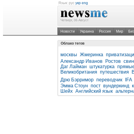
Язык:
рус
укр
eng
Четверг, 06 Август
Новости
Украина
Россия
Мир
Би
Облако тегов
москвы
Жмеринка
приватизац
Александр Иванов
Ростов
свин
Даг Лайман
штукатурка
прямы
Великобритания
путешествия
Дрю Бэрримор
переводчик
IFA
Эмма Стоун
пост
вундеркинд
Шейх
Английский язык
альтерн