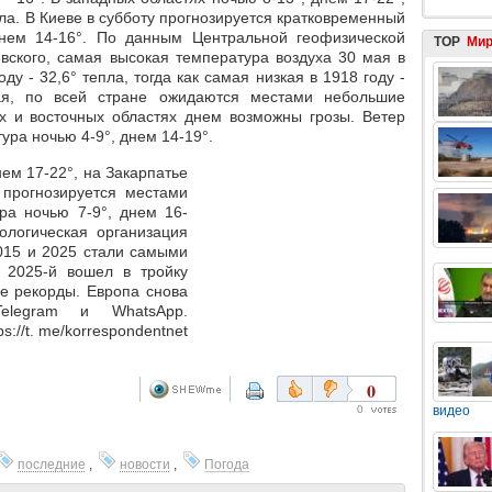
пла. В Киеве в субботу прогнозируется кратковременный
днем 14-16°. По данным Центральной геофизической
TOP
Ми
вского, самая высокая температура воздуха 30 мая в
у - 32,6° тепла, тогда как самая низкая в 1918 году -
мая, по всей стране ожидаются местами небольшие
х и восточных областях днем возможны грозы. Ветер
ура ночью 4-9°, днем 14-19°.
нем 17-22°, на Закарпатье
 прогнозируется местами
ра ночью 7-9°, днем 16-
ологическая организация
015 и 2025 стали самыми
 2025-й вошел в тройку
е рекорды. Европа снова
elegram и WhatsApp.
://t. me/korrespondentnet
0
0
видео
последние
,
новости
,
Погода