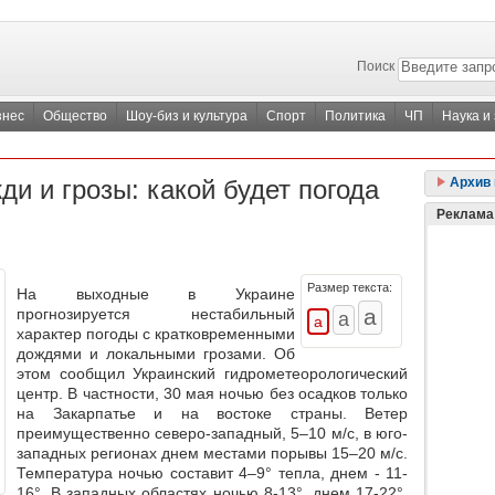
Поиск
знес
Общество
Шоу-биз и культура
Спорт
Политика
ЧП
Наука и
и и грозы: какой будет погода
Архив 
Реклама
Размер текста:
На выходные в Украине
прогнозируется нестабильный
характер погоды с кратковременными
дождями и локальными грозами. Об
этом сообщил Украинский гидрометеорологический
центр. В частности, 30 мая ночью без осадков только
на Закарпатье и на востоке страны. Ветер
преимущественно северо-западный, 5–10 м/с, в юго-
западных регионах днем местами порывы 15–20 м/с.
Температура ночью составит 4–9° тепла, днем - 11-
16°. В западных областях ночью 8-13°, днем 17-22°,