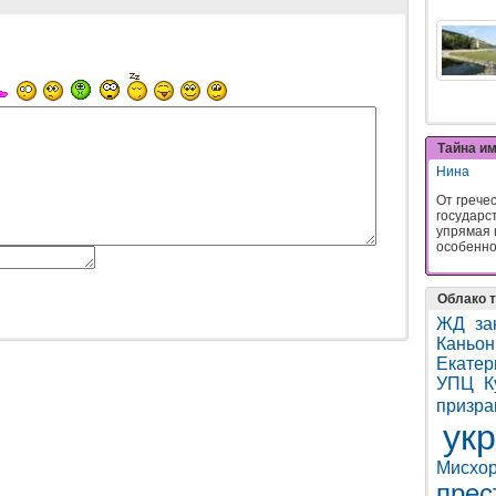
Тайна и
Нина
От грече
государс
упрямая 
особенно 
Облако т
ЖД
за
Каньон
Екатер
УПЦ
К
призра
ук
Мисхо
прес