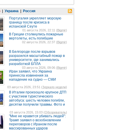
р
|
Украина
|
Россия
Португалия укрепляет морскую
границу после кризиса в
испанской Сеуте
01 августа 2026, 22:11 (
Bigmir
)
В Греции столкнулись пожарные
вертолеты, есть погибшие
02 августа 2026, 22:37 (
Bigmir
)
В Белгороде после взрывов
разразился масштабный пожар в
университете, где занимались
разработкой БПЛА
03 августа 2026, 09:06 (
Bigmir
)
Иран заявил, что Украина
принесла извинения за
нападение на судно — СМИ
03 августа 2026, 23:51 (
Зеркало недели
)
В Италии произошло крупное ДТП
с участием туристического
автобуса: шесть человек погибли,
десятки получили травмы. Фото и
03 августа 2026, 15:03 (
Обозреватель
)
"Мне не нравится убивать людей":
Трамп заявил о возобновлении
переговоров с Ираном после
массированных ударов