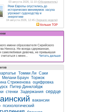
03 августа 2026, 11:10 (
Обозреватель
)
Реки Европы опустились до
исторических минимумов: засуха
угрожает судоходству и
энергетике
04 августа 2026, 12:45 (
Зеркало недели
)
больше TOP
мени
ского имени образователя Сирийского
тва Ниноса. Не всегда сдержанная,
и самолюбивая девочка, не привыкшая
считаться с мнен...
Читать дальше
егов
карпатье
Томми Ли
Саки
Мелани Браун
Торжок
ина Стриженова
оцифровка
урск
Питер Динклэйдж
сердце
ки
стенки
Задержания
раинский
вакансии
р
психологический
тупления