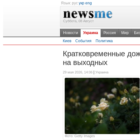
Язык:
рус
укр
eng
Суббота, 08 Август
Новости
Украина
Россия
Мир
Би
Киев
События
Политика
Кратковременные дожд
на выходных
|
29 мая 2026, 14:06
Украина
Фото: Getty Images