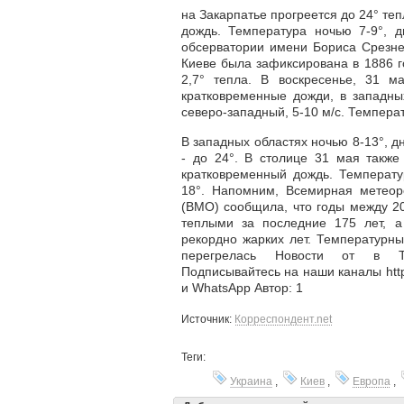
на Закарпатье прогреется до 24° те
дождь. Температура ночью 7-9°, 
обсерватории имени Бориса Срезне
Киеве была зафиксирована в 1886 год
2,7° тепла. В воскресенье, 31 
кратковременные дожди, в западны
северо-западный, 5-10 м/с. Температ
В западных областях ночью 8-13°, д
- до 24°. В столице 31 мая также
кратковременный дождь. Температу
18°. Напомним, Всемирная метеор
(ВМО) сообщила, что годы между 2
теплыми за последние 175 лет, а
рекордно жарких лет. Температурны
перегрелась Новости от в T
Подписывайтесь на наши каналы https
и WhatsApp Автор: 1
Источник:
Корреспондент.net
Теги:
Украина
,
Киев
,
Европа
,