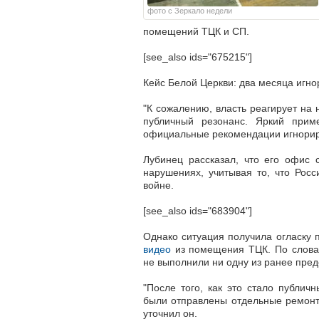
фото с Зеркало недели
помещений ТЦК и СП.
[see_also ids="675215"]
Кейс Белой Церкви: два месяца игн
"К сожалению, власть реагирует на 
публичный резонанс. Яркий при
официальные рекомендации игнориро
Лубинец рассказал, что его офис
нарушениях, учитывая то, что Рос
войне.
[see_also ids="683904"]
Однако ситуация получила огласку п
видео
из помещения ТЦК. По словам
не выполнили ни одну из ранее пре
"После того, как это стало публи
были отправлены отдельные ремонт
уточнил он.