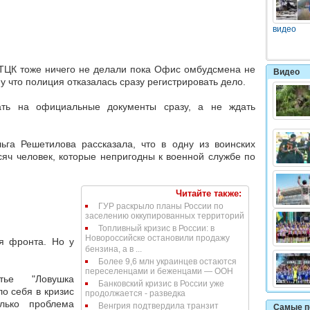
видео
 ТЦК тоже ничего не делали пока Офис омбудсмена не
Видео
у что полиция отказалась сразу регистрировать дело.
ать на официальные документы сразу, а не ждать
га Решетилова рассказала, что в одну из воинских
сяч человек, которые непригодны к военной службе по
Читайте также:
ГУР раскрыло планы России по
заселению оккупированных территорий
Топливный кризис в России: в
Новороссийске остановили продажу
я фронта. Но у
бензина, а в ...
Более 9,6 млн украинцев остаются
переселенцами и беженцами — ООН
тье "Ловушка
Банковский кризис в России уже
ло себя в кризис
продолжается - разведка
лько проблема
Венгрия подтвердила транзит
Самые п