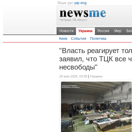
Язык:
рус
укр
eng
Четверг, 06 Август
Новости
Украина
Россия
Мир
Би
Киев
События
Политика
"Власть реагирует то
заявил, что ТЦК все 
несвободы"
|
28 мая 2026, 03:08
Украина