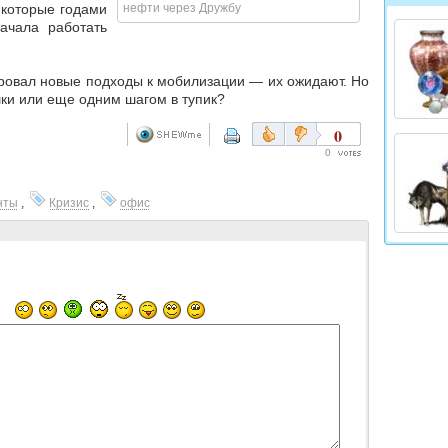
 которые годами
нефти через Дружбу
ачала работать
ровал новые подходы к мобилизации — их ожидают. Но
шки или еще одним шагом в тупик?
0
0
нты
,
Кризис
,
офис