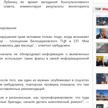
Лубинец во время заседания Консультативного
совета, комментируя результаты мониторинга
TOP
Ми
орирования
нарушения прав человека только тогда, когда возникает
мер - посещение Белоцерковского ТЦК и СП. Мои
вались два месяца", - отметил омбудсмен.
 сначала не обнародовал информацию о выявленных
сия использует такие факты в своей информационной
осле того, как один из мужчин опубликовал в соцсетях
 омбудсмена, повторная проверка показала, что там
доставленных рекомендаций.
чным и резонансным, нас проинформировали, что туда
ные бригады, начали делать комплексный ремонт", —