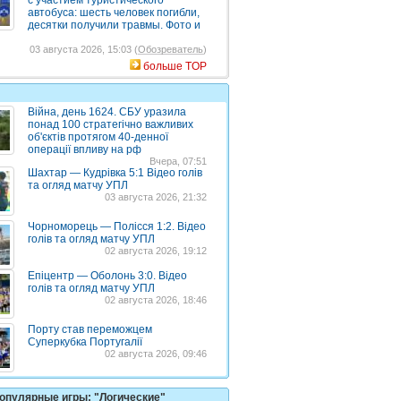
с участием туристического
автобуса: шесть человек погибли,
десятки получили травмы. Фото и
03 августа 2026, 15:03 (
Обозреватель
)
больше TOP
Війна, день 1624. СБУ уразила
понад 100 стратегічно важливих
об'єктів протягом 40-денної
операції впливу на рф
Вчера, 07:51
Шахтар — Кудрівка 5:1 Відео голів
та огляд матчу УПЛ
03 августа 2026, 21:32
Чорноморець — Полісся 1:2. Відео
голів та огляд матчу УПЛ
02 августа 2026, 19:12
Епіцентр — Оболонь 3:0. Відео
голів та огляд матчу УПЛ
02 августа 2026, 18:46
Порту став переможцем
Суперкубка Португалії
02 августа 2026, 09:46
опулярные игры: "Логические"