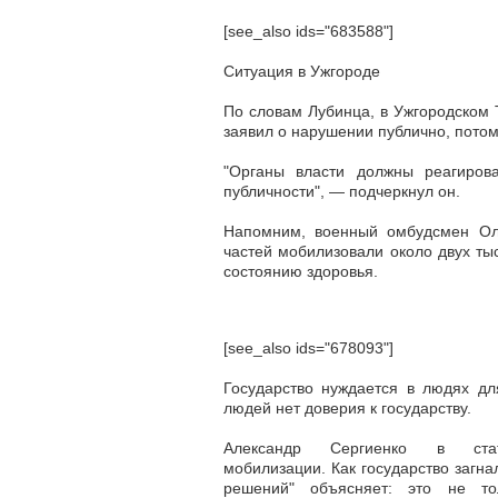
[see_also ids="683588"]
Ситуация в Ужгороде
По словам Лубинца, в Ужгородском
заявил о нарушении публично, потом
"Органы власти должны реагиров
публичности", — подчеркнул он.
Напомним, военный омбудсмен Оль
частей мобилизовали около двух ты
состоянию здоровья.
[see_also ids="678093"]
Государство нуждается в людях дл
людей нет доверия к государству.
Александр Сергиенко в ста
мобилизации. Как государство загна
решений" объясняет: это не то