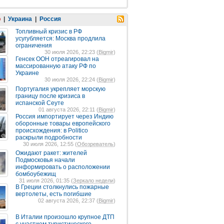
р
|
Украина
|
Россия
Топливный кризис в РФ
усугубляется: Москва продлила
ограничения
30 июля 2026, 22:23 (
Bigmir
)
Генсек ООН отреагировал на
массированную атаку РФ по
Украине
30 июля 2026, 22:24 (
Bigmir
)
Португалия укрепляет морскую
границу после кризиса в
испанской Сеуте
01 августа 2026, 22:11 (
Bigmir
)
Россия импортирует через Индию
оборонные товары европейского
происхождения: в Politico
раскрыли подробности
30 июля 2026, 12:55 (
Обозреватель
)
Ожидают ракет: жителей
Подмосковья начали
информировать о расположении
бомбоубежищ
31 июля 2026, 01:35 (
Зеркало недели
)
В Греции столкнулись пожарные
вертолеты, есть погибшие
02 августа 2026, 22:37 (
Bigmir
)
В Италии произошло крупное ДТП