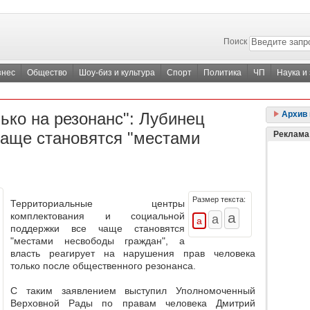
Поиск
знес
Общество
Шоу-биз и культура
Спорт
Политика
ЧП
Наука и
лько на резонанс": Лубинец
Архив 
чаще становятся "местами
Реклама
Размер текста:
Территориальные центры
комплектования и социальной
поддержки все чаще становятся
"местами несвободы граждан", а
власть реагирует на нарушения прав человека
только после общественного резонанса.
С таким заявлением выступил Уполномоченный
Верховной Рады по правам человека Дмитрий