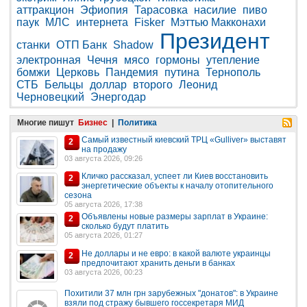
аттракцион
Эфиопия
Тарасовка
насилие
пиво
паук
МЛС
интернета
Fisker
Мэттью Макконахи
Президент
станки
ОТП Банк
Shadow
электронная
Чечня
мясо
гормоны
утепление
бомжи
Церковь
Пандемия
путина
Тернополь
СТБ
Бельцы
доллар
второго
Леонид
Черновецкий
Энергодар
Многие пишут
Бизнес
|
Политика
Самый известный киевский ТРЦ «Gulliver» выставят
2
на продажу
03 августа 2026, 09:26
Кличко рассказал, успеет ли Киев восстановить
2
энергетические объекты к началу отопительного
сезона
05 августа 2026, 17:38
Объявлены новые размеры зарплат в Украине:
2
сколько будут платить
05 августа 2026, 01:27
Не доллары и не евро: в какой валюте украинцы
2
предпочитают хранить деньги в банках
03 августа 2026, 00:23
Похитили 37 млн грн зарубежных "донатов": в Украине
взяли под стражу бывшего госсекретаря МИД