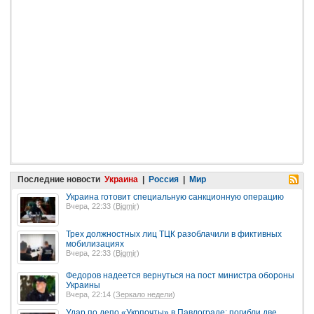
Последние новости
Украина
|
Россия
|
Мир
Украина готовит специальную санкционную операцию
Вчера, 22:33 (
Bigmir
)
Трех должностных лиц ТЦК разоблачили в фиктивных
мобилизациях
Вчера, 22:33 (
Bigmir
)
Федоров надеется вернуться на пост министра обороны
Украины
Вчера, 22:14 (
Зеркало недели
)
Удар по депо «Укрпочты» в Павлограде: погибли две