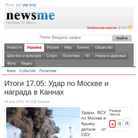
Язык:
рус
укр
eng
Пятница, 07 Август
|
Мобильная версия
RSS
Поиск
Новости
Украина
Россия
Мир
Бизнес
Общество
Шоу-биз и культура
Спорт
Политика
ЧП
Наука и здоровье
Фото
Видео
Киев
События
Политика
Итоги 17.05: Удар по Москве и
награда в Каннах
|
18 мая 2026, 06:59
Украина
Размер
Удары ВСУ
текста:
по Москве и
Крыму:
детали от
СБУ,