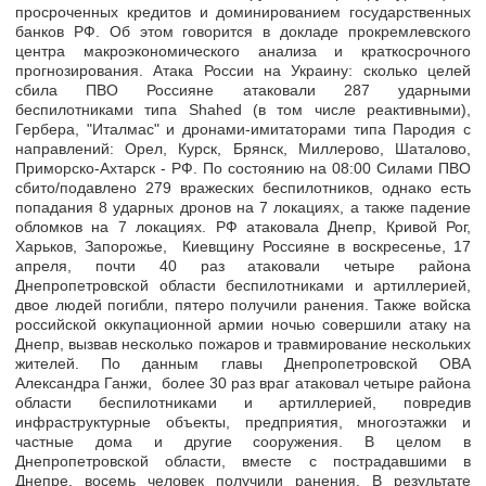
просроченных кредитов и доминированием государственных
банков РФ. Об этом говорится в докладе прокремлевского
центра макроэкономического анализа и краткосрочного
прогнозирования. Атака России на Украину: сколько целей
сбила ПВО Россияне атаковали 287 ударными
беспилотниками типа Shahed (в том числе реактивными),
Гербера, "Италмас" и дронами-имитаторами типа Пародия с
направлений: Орел, Курск, Брянск, Миллерово, Шаталово,
Приморско-Ахтарск - РФ. По состоянию на 08:00 Силами ПВО
сбито/подавлено 279 вражеских беспилотников, однако есть
попадания 8 ударных дронов на 7 локациях, а также падение
обломков на 7 локациях. РФ атаковала Днепр, Кривой Рог,
Харьков, Запорожье, Киевщину Россияне в воскресенье, 17
апреля, почти 40 раз атаковали четыре района
Днепропетровской области беспилотниками и артиллерией,
двое людей погибли, пятеро получили ранения. Также войска
российской оккупационной армии ночью совершили атаку на
Днепр, вызвав несколько пожаров и травмирование нескольких
жителей. По данным главы Днепропетровской ОВА
Александра Ганжи, более 30 раз враг атаковал четыре района
области беспилотниками и артиллерией, повредив
инфраструктурные объекты, предприятия, многоэтажки и
частные дома и другие сооружения. В целом в
Днепропетровской области, вместе с пострадавшими в
Днепре, восемь человек получили ранения. В результате