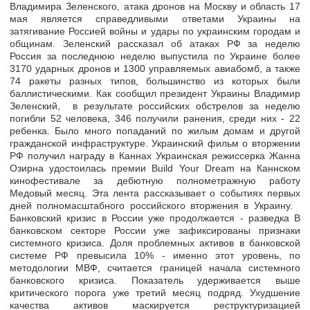
Владимира Зеленского, атака дронов на Москву и область 17
мая является справедливыми ответами Украины на
затягивание Россией войны и удары по украинским городам и
общинам. Зеленский рассказал об атаках РФ за неделю
Россия за последнюю неделю выпустила по Украине более
3170 ударных дронов и 1300 управляемых авиабомб, а также
74 ракеты разных типов, большинство из которых были
баллистическими. Как сообщил президент Украины Владимир
Зеленский, в результате российских обстрелов за неделю
погибли 52 человека, 346 получили ранения, среди них - 22
ребенка. Было много попаданий по жилым домам и другой
гражданской инфраструктуре. Украинский фильм о вторжении
РФ получил награду в Каннах Украинская режиссерка Жанна
Озирна удостоилась премии Build Your Dream на Каннском
кинофестивале за дебютную полнометражную работу
Медовый месяц. Эта лента рассказывает о событиях первых
дней полномасштабного российского вторжения в Украину.
Банковский кризис в России уже продолжается - разведка В
банковском секторе России уже зафиксированы признаки
системного кризиса. Доля проблемных активов в банковской
системе РФ превысила 10% - именно этот уровень, по
методологии МВФ, считается границей начала системного
банковского кризиса. Показатель удерживается выше
критического порога уже третий месяц подряд. Ухудшение
качества активов маскируется реструктуризацией