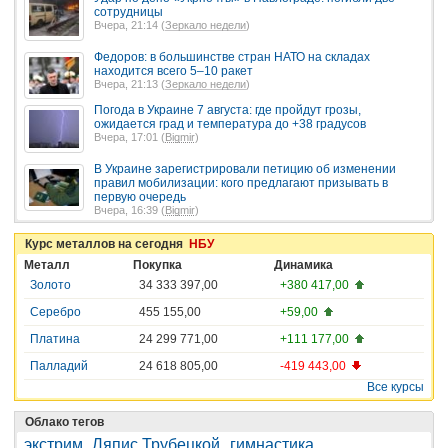
сотрудницы
Вчера, 21:14 (
Зеркало недели
)
Федоров: в большинстве стран НАТО на складах
находится всего 5–10 ракет
Вчера, 21:13 (
Зеркало недели
)
Погода в Украине 7 августа: где пройдут грозы,
ожидается град и температура до +38 градусов
Вчера, 17:01 (
Bigmir
)
В Украине зарегистрировали петицию об изменении
правил мобилизации: кого предлагают призывать в
первую очередь
Вчера, 16:39 (
Bigmir
)
Курс металлов на сегодня
НБУ
Металл
Покупка
Динамика
Золото
34 333 397,00
+380 417,00
Серебро
455 155,00
+59,00
Платина
24 299 771,00
+111 177,00
Палладий
24 618 805,00
-419 443,00
Все курсы
Облако тегов
экстрим
Ляпис Трубецкой
гимнастика