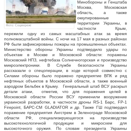
Минобороны и Генштаба
Москва, Московская
область, а также
оккупированные
территории Украины, в
Фото: Соцмережі
частности Крым,
пережили одну из самых масштабных атак за время
полномасштабной войны. С ночи на 17 мая в разных районах
РФ были зафиксированы пожары на промышленных объектах.
Министерство обороны Украины подтвердило удары по
объектам в Москве и Московской области: поражены
Московский НПЗ, нефтебаза Солнечногорская и производство
микроэлектроники. В Службе безопасности Украины
рассказали о спецоперации, в ходе которой совместно с
Силами обороны было поражено предприятие ВПК и ряд
нефтяных объектов в Московской области, а также военный
аэродром Бельбек в Крыму. Генеральный штаб ВСУ раскрыл
детали атаки, отметив, что для поражения целей в
Московской области России ВСУ применили вооружение
украинской разработки, в частности дроны RS-1 Барс, FP-1
Firepoint, БАРС-СМ GLADIATOR и др. Также ГШ подтвердил
поражение предприятия Ангстрем в Зеленограде Московской
области РФ, специализирующегося на производстве
высокотехнологичной продукции и микросхем для
высокоточного оружия. По словам президента Украины