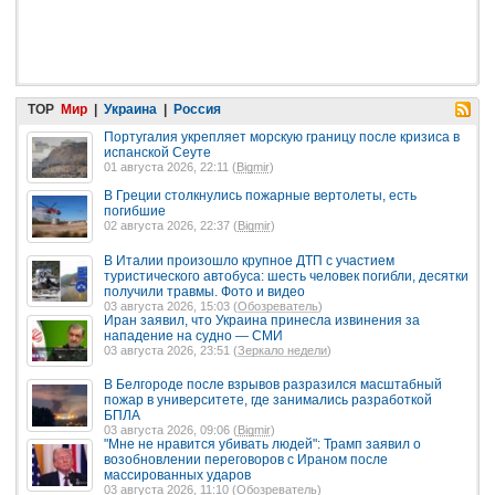
TOP
Мир
|
Украина
|
Россия
Португалия укрепляет морскую границу после кризиса в
испанской Сеуте
01 августа 2026, 22:11 (
Bigmir
)
В Греции столкнулись пожарные вертолеты, есть
погибшие
02 августа 2026, 22:37 (
Bigmir
)
В Италии произошло крупное ДТП с участием
туристического автобуса: шесть человек погибли, десятки
получили травмы. Фото и видео
03 августа 2026, 15:03 (
Обозреватель
)
Иран заявил, что Украина принесла извинения за
нападение на судно — СМИ
03 августа 2026, 23:51 (
Зеркало недели
)
В Белгороде после взрывов разразился масштабный
пожар в университете, где занимались разработкой
БПЛА
03 августа 2026, 09:06 (
Bigmir
)
"Мне не нравится убивать людей": Трамп заявил о
возобновлении переговоров с Ираном после
массированных ударов
03 августа 2026, 11:10 (
Обозреватель
)