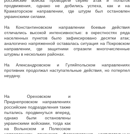
российские войска проводили серию атак и попыток
продвижения, однако не добились успеха, как и на
Краматорском направлении, где штурм был остановлен
украинскими силами.
На Константиновском направлении боевые действия
отличались высокой интенсивностью: в окрестностях ряда
населенных пунктов было зафиксировано десятки атак;
аналогично напряженной оставалась ситуация на Покровском
направлении, где защитники отразили многочисленные
штурмы в нескольких районах.
На Александровском и Гуляйпольском направлениях
противник продолжал наступательные действия, но потерпел
неудачу.
На Ореховском и
Приднепровском направлениях
российские подразделения также
пытались продвинуться вперед,
однако были остановлены
украинскими войсками, тогда как
на Волынском и Полесском
направлениях признаков формирования наступательных