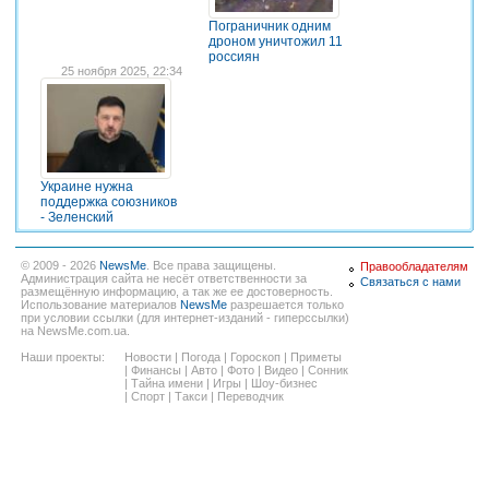
Пограничник одним
дроном уничтожил 11
россиян
25 ноября 2025, 22:34
Украине нужна
поддержка союзников
- Зеленский
© 2009 - 2026
NewsMe
. Все права защищены.
Правообладателям
Администрация сайта не несёт ответственности за
Связаться с нами
размещённую информацию, а так же ее достоверность.
Использование материалов
NewsMe
разрешается только
при условии ссылки (для интернет-изданий - гиперссылки)
на NewsMe.com.ua.
Наши проекты:
Новости
|
Погода
|
Гороскоп
|
Приметы
|
Финансы
|
Авто
|
Фото
|
Видео
|
Сонник
|
Тайна имени
|
Игры
|
Шоу-бизнес
|
Спорт
|
Такси
|
Переводчик