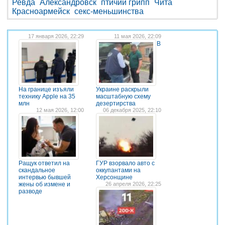
Ревда
Александровск
птичий грипп
Чита
Красноармейск
секс-меньшинства
17 января 2026, 22:29
11 мая 2026, 22:09
В
На границе изъяли
Украине раскрыли
технику Apple на 35
масштабную схему
млн
дезертирства
12 мая 2026, 12:00
06 декабря 2025, 22:10
Ращук ответил на
ГУР взорвало авто с
скандальное
оккупантами на
интервью бывшей
Херсонщине
жены об измене и
26 апреля 2026, 22:25
разводе