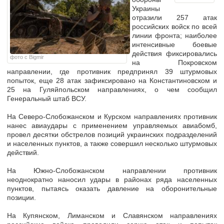
Украины
отразили 257 атак
российских войск по всей
линии фронта; наиболее
интенсивные боевые
действия фиксировались
фото с Bigmir
на Покровском
направлении, где противник предпринял 39 штурмовых
попыток, еще 28 атак зафиксировано на Константиновском и
25 на Гуляйпольском направлениях, о чем сообщил
Генеральный штаб ВСУ.
На Северо-Слобожанском и Курском направлениях противник
нанес авиаудары с применением управляемых авиабомб,
провел десятки обстрелов позиций украинских подразделений
и населенных пунктов, а также совершил несколько штурмовых
действий.
На Южно-Слобожанском направлении противник
неоднократно наносил удары в районах ряда населенных
пунктов, пытаясь оказать давление на оборонительные
позиции.
На Купянском, Лиманском и Славянском направлениях