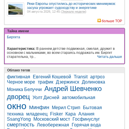
Реки Европы опустились до исторических минимумов:
засуха угрожает судоходству и энергетике
04 августа 2026, 12:45 (
Зеркало недели
)
больше TOP
Тайна имени
Биргита
Характеристика:
В раннем детстве подвижная, смелая, дружит в
основном с мальчиками, во всем стараясь подражать им. Биргит
старательна, тр...
Читать дальше
Облако тегов
фиктивная
Евгений Кошевой
Transit
артроз
Черное море
трафик
Дзержинск
Долиновка
Андрей Шевченко
Моника Белуччи
дворец
Уолт Дисней
автомобильная
окно
Минфин
Мерил Стрип
Бытовая
техника
младенец
Fisker
Кара
Алания
SsangYong
Московский мост
Госфинуслуг
смертность
Левобережная
Горячая вода