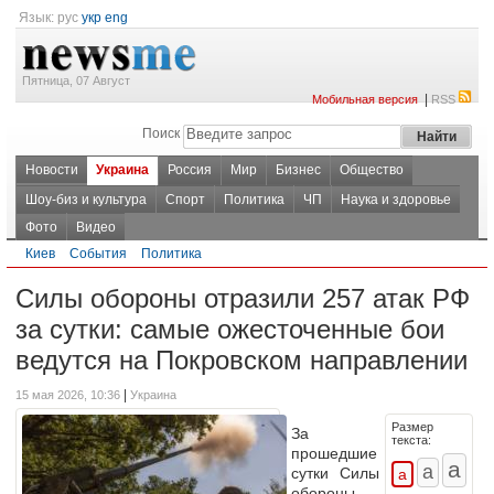
Язык:
рус
укр
eng
Пятница, 07 Август
|
Мобильная версия
RSS
Поиск
Новости
Украина
Россия
Мир
Бизнес
Общество
Шоу-биз и культура
Спорт
Политика
ЧП
Наука и здоровье
Фото
Видео
Киев
События
Политика
Силы обороны отразили 257 атак РФ
за сутки: самые ожесточенные бои
ведутся на Покровском направлении
|
15 мая 2026, 10:36
Украина
Размер
За
текста:
прошедшие
сутки Силы
обороны