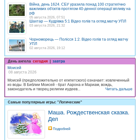
Війна, день 1624. СБУ уразила понад 100 стратегічно
важливих об'єктів протягом 40-денної операції впливу на
рф
05 августа 2026, 07:51
Шахтар — Кудрівка 5:1 Відео голів та огляд матчу УПЛ
03 августа 2026, 21:32
Чорноморець — Полісся 1:2. Відео голів та огляд матчу
УПЛ
02 августа 2026, 19:12
День ангела
сегодня
|
завтра
Моисей
08 августа 2026
Моисей (предположительно от египетского) означает: извлеченный
из воды. В Библии Моисей - брат Аарона и Мариам, вождь,
законодатель и творец религии иудеев...
Читать дальше
Самые популярные игры: "Логические"
Маша. Рождественская сказка.
Дел
Подробней