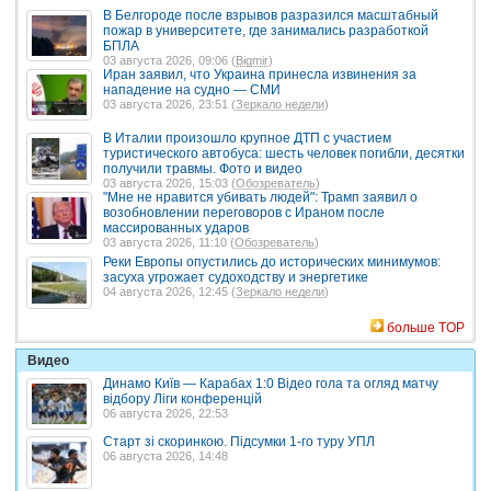
В Белгороде после взрывов разразился масштабный
пожар в университете, где занимались разработкой
БПЛА
03 августа 2026, 09:06 (
Bigmir
)
Иран заявил, что Украина принесла извинения за
нападение на судно — СМИ
03 августа 2026, 23:51 (
Зеркало недели
)
В Италии произошло крупное ДТП с участием
туристического автобуса: шесть человек погибли, десятки
получили травмы. Фото и видео
03 августа 2026, 15:03 (
Обозреватель
)
"Мне не нравится убивать людей": Трамп заявил о
возобновлении переговоров с Ираном после
массированных ударов
03 августа 2026, 11:10 (
Обозреватель
)
Реки Европы опустились до исторических минимумов:
засуха угрожает судоходству и энергетике
04 августа 2026, 12:45 (
Зеркало недели
)
больше TOP
Видео
Динамо Київ — Карабах 1:0 Відео гола та огляд матчу
відбору Ліги конференцій
06 августа 2026, 22:53
Старт зі скоринкою. Підсумки 1-го туру УПЛ
06 августа 2026, 14:48