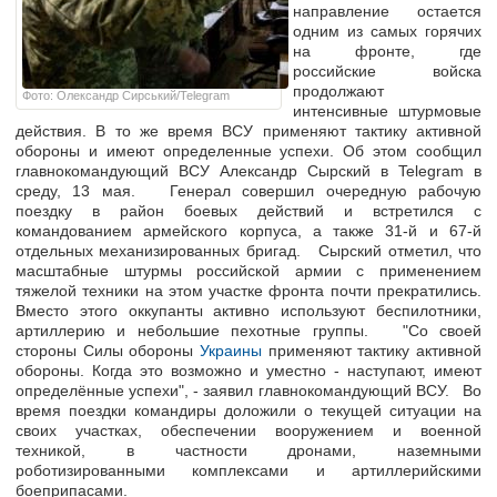
направление остается
одним из самых горячих
на фронте, где
российские войска
продолжают
Фото: Олександр Сирський/Telegram
интенсивные штурмовые
действия. В то же время ВСУ применяют тактику активной
обороны и имеют определенные успехи. Об этом сообщил
главнокомандующий ВСУ Александр Сырский в Telegram в
среду, 13 мая. Генерал совершил очередную рабочую
поездку в район боевых действий и встретился с
командованием армейского корпуса, а также 31-й и 67-й
отдельных механизированных бригад. Сырский отметил, что
масштабные штурмы российской армии с применением
тяжелой техники на этом участке фронта почти прекратились.
Вместо этого оккупанты активно используют беспилотники,
артиллерию и небольшие пехотные группы. "Со своей
стороны Силы обороны
Украины
применяют тактику активной
обороны. Когда это возможно и уместно - наступают, имеют
определённые успехи", - заявил главнокомандующий ВСУ. Во
время поездки командиры доложили о текущей ситуации на
своих участках, обеспечении вооружением и военной
техникой, в частности дронами, наземными
роботизированными комплексами и артиллерийскими
боеприпасами.