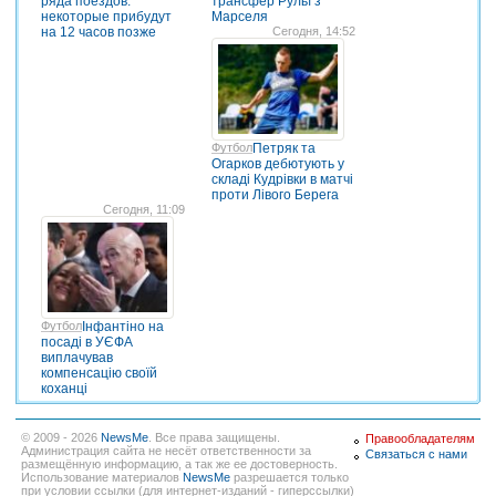
ряда поездов:
трансфер Рульї з
некоторые прибудут
Марселя
на 12 часов позже
Сегодня, 14:52
Футбол
Петряк та
Огарков дебютують у
складі Кудрівки в матчі
проти Лівого Берега
Сегодня, 11:09
Футбол
Інфантіно на
посаді в УЄФА
виплачував
компенсацію своїй
коханці
© 2009 - 2026
NewsMe
. Все права защищены.
Правообладателям
Администрация сайта не несёт ответственности за
Связаться с нами
размещённую информацию, а так же ее достоверность.
Использование материалов
NewsMe
разрешается только
при условии ссылки (для интернет-изданий - гиперссылки)