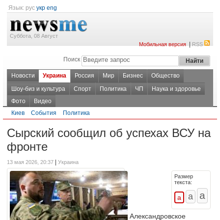
Язык:
рус
укр
eng
Суббота, 08 Август
|
Мобильная версия
RSS
Поиск
Новости
Украина
Россия
Мир
Бизнес
Общество
Шоу-биз и культура
Спорт
Политика
ЧП
Наука и здоровье
Фото
Видео
Киев
События
Политика
Сырский сообщил об успехах ВСУ на
фронте
|
13 мая 2026, 20:37
Украина
Размер
текста:
Александровское