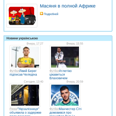
Масяня в полной Африке
Подробней
Новини українською
Вчера, 17:27
Вчера, 15:55
Футбол
Лівий Берег
Футбол
Атлетіко
підписав Челядіна
цікавиться
Влаховичем
Сегодня, 13:40
Вчера, 20:59
Ринки
"Укрзалізниця"
Футбол
Манчестер Сіті
объявила о задержке
домовився про