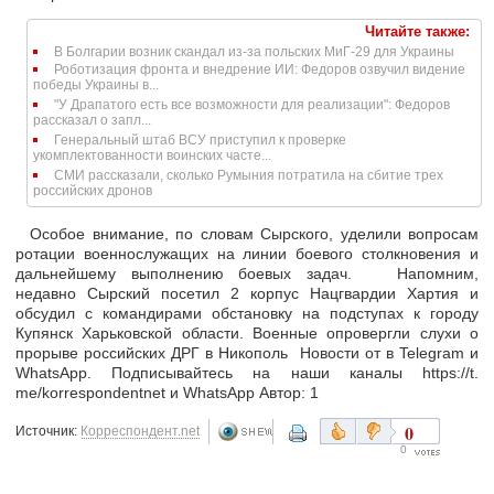
Читайте также:
В Болгарии возник скандал из-за польских МиГ-29 для Украины
Роботизация фронта и внедрение ИИ: Федоров озвучил видение
победы Украины в...
"У Драпатого есть все возможности для реализации": Федоров
рассказал о запл...
Генеральный штаб ВСУ приступил к проверке
укомплектованности воинских часте...
СМИ рассказали, сколько Румыния потратила на сбитие трех
российских дронов
Особое внимание, по словам Сырского, уделили вопросам
ротации военнослужащих на линии боевого столкновения и
дальнейшему выполнению боевых задач. Напомним,
недавно Сырский посетил 2 корпус Нацгвардии Хартия и
обсудил с командирами обстановку на подступах к городу
Купянск Харьковской области. Военные опровергли слухи о
прорыве российских ДРГ в Никополь Новости от в Telegram и
WhatsApp. Подписывайтесь на наши каналы https://t.
me/korrespondentnet и WhatsApp Автор: 1
0
Источник:
Корреспондент.net
0