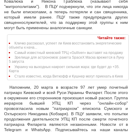
Ковалюка и Никона Граблюка (называют себя
"митрополитами"). В ПЦУ подчеркнули, что эти лица никогда
не были епископами, а теперь потеряли и сан священника,
который имели ранее. ПЦУ также предупредила других
священнослужителей, что за поддержку этой группы к ним
могут быть применены аналогичные санкции.
Читайте также:
Кличко рассказал, успеет ли Киев восстановить энергетические
объекты к нача...
Самый известный киевский ТРЦ «Gulliver» выставят на продажу
Зрелище для астрономов: ракета SpaceX Маска врежется в Луну
5 августа
Украину на выходных накроет сильная жара: где будет до +35.
Карта
Стало известно, когда Виткофф и Кушнер могут приехать в Киев
Напомним, 20 марта в возрасте 97 лет умер почетный
патриарх Киевский и всей Руси-Украины Филарет. После этого
в окружении его сторонников произошел новый раскол. Группа
иерархов бывшей УПЦ КП через "онлайн-собор"
провозгласила новым "патриархом" епископа Сумского и
Охтырского Никодима (Кобзаря). В ПЦУ заявили, что попытки
продолжения деятельности УПЦ КП после смерти почетного
патриарха Филарета являются незаконными. Новости от в
Telegram и WhatsApp. Подписывайтесь на наши каналы