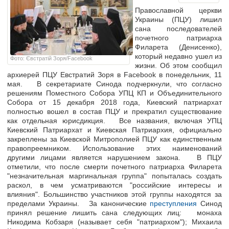
Православной церкви
Украины (ПЦУ) лишил
сана последователей
почетного патриарха
Филарета (Денисенко),
который недавно ушел из
Фото: Євстратій Зоря/Facebook
жизни. Об этом сообщил
архиерей ПЦУ Евстратий Зоря в Facebook в понедельник, 11
мая. В секретариате Синода подчеркнули, что согласно
решениям Поместного Собора УПЦ КП и Объединительного
Собора от 15 декабря 2018 года, Киевский патриархат
полностью вошел в состав ПЦУ и прекратил существование
как отдельная юрисдикция. Все названия, включая УПЦ
Киевский Патриархат и Киевская Патриархия, официально
закреплены за Киевской Митрополией ПЦУ как единственным
правопреемником. Использование этих наименований
другими лицами является нарушением закона. В ПЦУ
отметили, что после смерти почетного патриарха Филарета
"незначительная маргинальная группа" попыталась создать
раскол, в чем усматриваются "российские интересы и
влияния". Большинство участников этой группы находятся за
пределами Украины. За канонические
преступления
Синод
принял решение лишить сана следующих лиц: монаха
Никодима Кобзаря (называет себя "патриархом"); Михаила