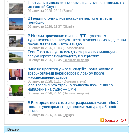
Португалия укрепляет морскую границу после кризиса в
испанской Сеуте
01 августа 2026, 22:11 (
Bigmir
)
В Греции столкнулись пожарные вертолеты, есть
погибшие
02 августа 2026, 22:37 (
Bigmir
)
В Италии произошло крупное ДТП с участием
туристического автобуса: шесть человек погибли, десятки
получили травмы. Фото и видео
03 августа 2026, 15:03 (
Обозреватель
)
Реки Европы опустились до исторических минимумов:
засуха угрожает судоходству и энергетике
04 августа 2026, 12:45 (
Зеркало недели
)
"Мне не нравится убивать людей": Трамп заявил о
возобновлении переговоров с Ираном после
массированных ударов
03 августа 2026, 11:10 (
Обозреватель
)
Иран заявил, что Украина принесла извинения за
нападение на судно — СМИ
03 августа 2026, 23:51 (
Зеркало недели
)
В Белгороде после взрывов разразился масштабный
пожар в университете, где занимались разработкой
БПЛА
03 августа 2026, 09:06 (
Bigmir
)
больше TOP
Видео