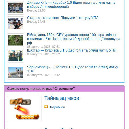
Динамо Київ — Карабах 1:0 Відео гола та огляд матчу
відбору Ліги конференцій
Вчера, 22:53
Старт зі скоринкою. Підсумки 1-го туру УПЛ
Вчера, 14:48
Війна, день 1624. СБУ уразила понад 100 стратегічно
важливих об'єктів протягом 40-денної операції впливу на
рф
05 августа 2026, 07:51
Шахтар — Кудрівка 5:1 Відео голів та огляд матчу УПЛ
03 августа 2026, 21:32
Чорноморець — Полісся 1:2. Відео голів та огляд матчу
УПЛ
02 августа 2026, 19:12
Самые популярные игры: "Стрелялки"
Тайна ацтеков
Подробней