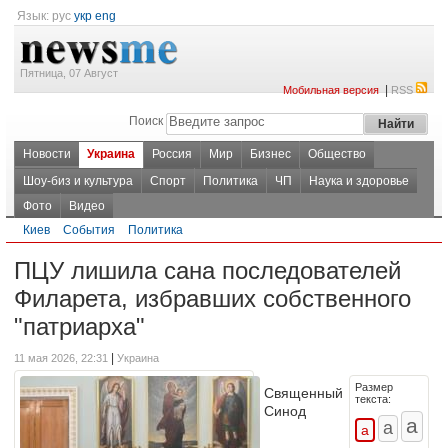
Язык:
рус
укр
eng
Пятница, 07 Август
|
Мобильная версия
RSS
Поиск
Новости
Украина
Россия
Мир
Бизнес
Общество
Шоу-биз и культура
Спорт
Политика
ЧП
Наука и здоровье
Фото
Видео
Киев
События
Политика
ПЦУ лишила сана последователей
Филарета, избравших собственного
"патриарха"
|
11 мая 2026, 22:31
Украина
Размер
Священный
текста:
Синод