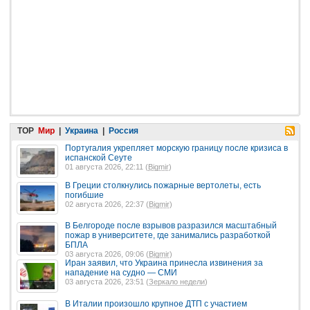
TOP
Мир
|
Украина
|
Россия
Португалия укрепляет морскую границу после кризиса в
испанской Сеуте
01 августа 2026, 22:11 (
Bigmir
)
В Греции столкнулись пожарные вертолеты, есть
погибшие
02 августа 2026, 22:37 (
Bigmir
)
В Белгороде после взрывов разразился масштабный
пожар в университете, где занимались разработкой
БПЛА
03 августа 2026, 09:06 (
Bigmir
)
Иран заявил, что Украина принесла извинения за
нападение на судно — СМИ
03 августа 2026, 23:51 (
Зеркало недели
)
В Италии произошло крупное ДТП с участием