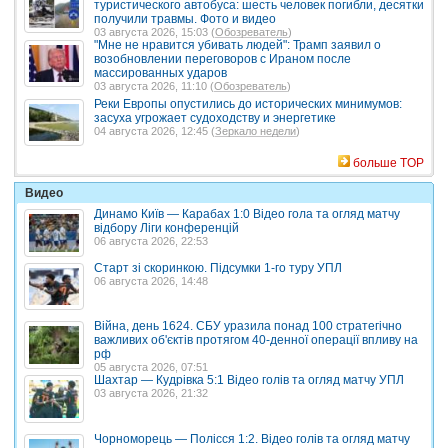
туристического автобуса: шесть человек погибли, десятки
получили травмы. Фото и видео
03 августа 2026, 15:03 (
Обозреватель
)
"Мне не нравится убивать людей": Трамп заявил о
возобновлении переговоров с Ираном после
массированных ударов
03 августа 2026, 11:10 (
Обозреватель
)
Реки Европы опустились до исторических минимумов:
засуха угрожает судоходству и энергетике
04 августа 2026, 12:45 (
Зеркало недели
)
больше TOP
Видео
Динамо Київ — Карабах 1:0 Відео гола та огляд матчу
відбору Ліги конференцій
06 августа 2026, 22:53
Старт зі скоринкою. Підсумки 1-го туру УПЛ
06 августа 2026, 14:48
Війна, день 1624. СБУ уразила понад 100 стратегічно
важливих об'єктів протягом 40-денної операції впливу на
рф
05 августа 2026, 07:51
Шахтар — Кудрівка 5:1 Відео голів та огляд матчу УПЛ
03 августа 2026, 21:32
Чорноморець — Полісся 1:2. Відео голів та огляд матчу