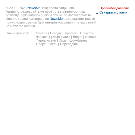
© 2009 - 2026
NewsMe
. Все права защищены.
Правообладателям
Администрация сайта не несёт ответственности за
Связаться с нами
размещённую информацию, а так же ее достоверность.
Использование материалов
NewsMe
разрешается только
при условии ссылки (для интернет-изданий - гиперссылки)
на NewsMe.com.ua.
Наши проекты:
Новости
|
Погода
|
Гороскоп
|
Приметы
|
Финансы
|
Авто
|
Фото
|
Видео
|
Сонник
|
Тайна имени
|
Игры
|
Шоу-бизнес
|
Спорт
|
Такси
|
Переводчик