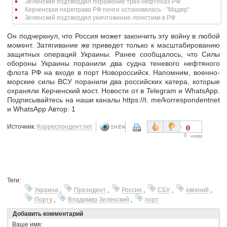
Зеленский подтвердил поражение трех нефтебаз РФ
Керченская переправа РФ почти остановилась - "Мадяр"
Зеленский подтвердил уничтожение логистики в РФ
Он подчеркнул, что Россия может закончить эту войну в любой
момент. Затягивание же приведет только к масштабированию
защитных операций Украины. Ранее сообщалось, что Силы
обороны Украины поранили два судна теневого нефтяного
флота РФ на входе в порт Новороссийск. Напомним, военно-
морские силы ВСУ поранили два российских катера, которые
охраняли Керченский мост. Новости от в Telegram и WhatsApp.
Подписывайтесь на наши каналы https://t. me/korrespondentnet
и WhatsApp Автор: 1
0
Источник:
Корреспондент.net
0
Теги:
Украина
,
Президент
,
Россия
,
СБУ
,
евгений
,
Порту
,
Владимир Зеленский
,
порт
Добавить комментарий
Ваше имя: