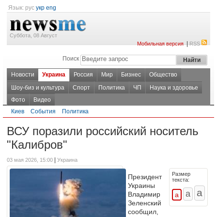
Язык:
рус
укр
eng
Суббота, 08 Август
|
Мобильная версия
RSS
Поиск
Новости
Украина
Россия
Мир
Бизнес
Общество
Шоу-биз и культура
Спорт
Политика
ЧП
Наука и здоровье
Фото
Видео
Киев
События
Политика
ВСУ поразили российский носитель
"Калибров"
|
03 мая 2026, 15:00
Украина
Размер
Президент
текста:
Украины
Владимир
Зеленский
сообщил,