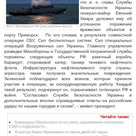
что и. о. главы Службы
безопасности Украины
генерал-майор Евгений
Хмара доложил ему об
успешном поражении
Фото: Міноборони РФ (ілюстративне фото)
вражеских объектов в
порту Приморск. По его словам, в результате совместной
операции СБУ, Сил беспилотных систем, Сил специальных
операций Вооруженных сил Украины, Главного управления
разведки Минобороны и Государственной пограничной службы
поражены следующие объекты РФ: ракетный корабль
Каракурт; сторожевой катер; танкер теневого нефтяного
флота. Инфраструктура нефтеналивного порта страны-
агрессора также получила значительные повреждения.
Зеленский поблагодарил всех воинов, которые приняли
участие в операции, за скоординированную работу. Каждый
такой результат, подчеркнул он, ограничивает потенциал РФ в
войне. "Согласовал Службе безопасности Украины и
дополнительные вполне справедливые ответы на российские
удары по нашим городам и селам", - заявил президент.
Читайте также:
Командира Оболенского хотел убить харьковчанин-пенсионер:
СМИ о подробностя...
В центре Ивано-Франковска готовили двойной теракт