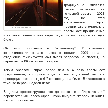
традиционно является
самым активным на
железной дороге – 2026
год не стал
исключением. Спрос
поездки уже значительно
фото з Обозреватель
превышает предложение
и на пике сезона может вырасти до 6-7 пассажиров на один
билет.
Об этом сообщили в "Укрзалізниці". В компании
констатировали начало пикового периода 2026 года –
ежедневно фиксируется 340 тысяч запросов на билеты, но
перевозится 80 тысяч пассажиров
.
Таким образом, спрос более чем в 4 раза превышает
предложение, но прогнозируется, что в дальнейшем эта
пропорция возрастет до 6-7 желающих на билет
. В частности в
течение первой недели лета:
В целом прогнозируется, что
до конца лета "Укрзалізниця"
перевезет 7 млн пассажиров
. Чтобы выкупить желаемый билет,
в компании советуют: