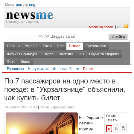
Мова:
рос
укр
eng
П'ятниця, 07 Серпень
|
Мобільна версія
RSS
Пошук
Новини
Україна
Росія
Світ
Бізнес
Суспільство
Шоу-біз і культура
Спорт
Політика
ПП
Наука та здоров'я
Фото
Відео
Економіка
Нерухомість
Фінанси і банки
Ринки
По 7 пассажиров на одно место в
поезде: в "Укрзалізнице" объяснили,
как купить билет
|
|
10 червня 2026, 11:43
Ринки
Оригінал статті
Розмір
В Украине
тексту:
летний
период