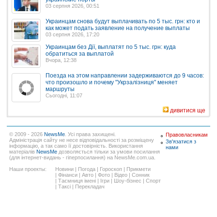
03 серпня 2026, 00:51
Украинцам снова будут выплачивать по 5 тыс. грн: кто и
как может подать заявление на получение выплаты
03 серпня 2026, 17:20
Украинцам без Дії, выплатят по 5 тыс. грн: куда
обратиться за выплатой
Вчора, 12:38
Поезда на этом направлении задерживаются до 9 часов:
что произошло и почему "Укрзалізниця" меняет
маршруты
Сьогодні, 11:07
дивитися ще
© 2009 - 2026
NewsMe
. Усі права захищені.
Правовласникам
Адміністрація сайту не несе відповідальності за розміщену
Зв'язатися з
інформацію, а так само її достовірність. Використання
нами
матеріалів
NewsMe
дозволяється тільки за умови посилання
(для інтернет-видань - гіперпосилання) на NewsMe.com.ua.
Наши проекты:
Новини
|
Погода
|
Гороскоп
|
Прикмети
|
Фінанси
|
Авто
|
Фото
|
Відео
|
Сонник
|
Таємниця імені
|
Ігри
|
Шоу-бізнес
|
Спорт
|
Таксі
|
Перекладач