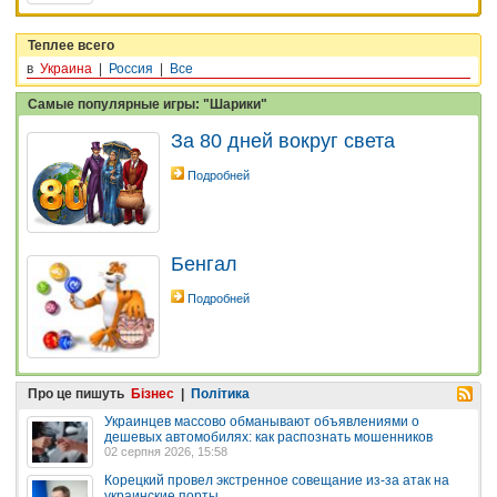
Теплее всего
в
Украина
|
Россия
|
Все
Самые популярные игры: "Шарики"
За 80 дней вокруг света
Подробней
Бенгал
Подробней
Про це пишуть
Бізнес
|
Політика
Украинцев массово обманывают объявлениями о
дешевых автомобилях: как распознать мошенников
02 серпня 2026, 15:58
Корецкий провел экстренное совещание из-за атак на
украинские порты