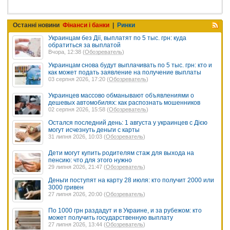
Останні новини
Фінанси і банки
|
Ринки
Украинцам без Дії, выплатят по 5 тыс. грн: куда
обратиться за выплатой
Вчора, 12:38 (
Обозреватель
)
Украинцам снова будут выплачивать по 5 тыс. грн: кто и
как может подать заявление на получение выплаты
03 серпня 2026, 17:20 (
Обозреватель
)
Украинцев массово обманывают объявлениями о
дешевых автомобилях: как распознать мошенников
02 серпня 2026, 15:58 (
Обозреватель
)
Остался последний день: 1 августа у украинцев с Дією
могут исчезнуть деньги с карты
31 липня 2026, 10:03 (
Обозреватель
)
Дети могут купить родителям стаж для выхода на
пенсию: что для этого нужно
29 липня 2026, 21:47 (
Обозреватель
)
Деньги поступят на карту 28 июля: кто получит 2000 или
3000 гривен
27 липня 2026, 20:00 (
Обозреватель
)
По 1000 грн раздадут и в Украине, и за рубежом: кто
может получить государственную выплату
27 липня 2026, 13:44 (
Обозреватель
)