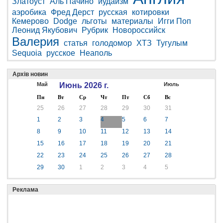
Златоуст
Аль Пачино
иудаизм
аэробика
Фред Дерст
русская
котировки
Кемерово
Dodge
льготы
материалы
Игги Поп
Леонид Якубович
Рубрик
Новороссийск
Валерия
статья
голодомор
ХТЗ
Тугулым
Sequoia
русское
Неаполь
Архів новин
Май
Июнь 2026 г.
Июль
Пн
Вт
Ср
Чт
Пт
Сб
Вс
25
26
27
28
29
30
31
1
2
3
4
5
6
7
8
9
10
11
12
13
14
15
16
17
18
19
20
21
22
23
24
25
26
27
28
29
30
1
2
3
4
5
Реклама