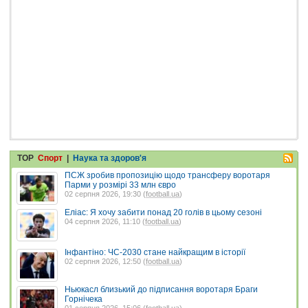
TOP
Спорт
|
Наука та здоров'я
ПСЖ зробив пропозицію щодо трансферу воротаря
Парми у розмірі 33 млн євро
02 серпня 2026, 19:30 (
football.ua
)
Еліас: Я хочу забити понад 20 голів в цьому сезоні
04 серпня 2026, 11:10 (
football.ua
)
Інфантіно: ЧС-2030 стане найкращим в історії
02 серпня 2026, 12:50 (
football.ua
)
Ньюкасл близький до підписання воротаря Браги
Горнічека
01 серпня 2026, 15:06 (
football.ua
)