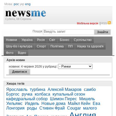
Мова:
рос
укр
eng
Субота, 08 Серпень
|
Мобільна версія
RSS
Пошук
Новини
Україна
Росія
Світ
Бізнес
Суспільство
Шоу-біз і культура
Спорт
Політика
ПП
Наука та здоров'я
Фото
Відео
Архів новин
новини:
4 червня 2026
у рубриці:
Хмара тегів
Ярославль
турбина
Алексей Макаров
самбо
Бургос
ручка
колбаса
купальный сезон
кафедральный собор
Шимон Перес
Мишель
Уильямс
Ивдель
Новые дома
Майкл Кейн
Ева
Лонгория
роды
Стивен Фрай
Cougar
малого
Англия