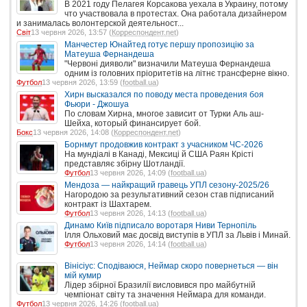
В 2021 году Пелагея Корсакова уехала в Украину, потому
что участвовала в протестах. Она работала дизайнером
и занималась волонтерской деятельност...
Світ
13 червня 2026, 13:57 (
Корреспондент.net
)
Манчестер Юнайтед готує першу пропозицію за
Матеуша Фернандеша
"Червоні дияволи" визначили Матеуша Фернандеша
одним із головних пріоритетів на літнє трансферне вікно.
Футбол
13 червня 2026, 13:59 (
football.ua
)
Хирн высказался по поводу места проведения боя
Фьюри - Джошуа
По словам Хирна, многое зависит от Турки Аль аш-
Шейха, который финансирует бой.
Бокс
13 червня 2026, 14:08 (
Корреспондент.net
)
Борнмут продовжив контракт з учасником ЧС-2026
На мундіалі в Канаді, Мексиці й США Раян Крісті
представляє збірну Шотландії.
Футбол
13 червня 2026, 14:09 (
football.ua
)
Мендоза — найкращий гравець УПЛ сезону-2025/26
Нагородою за результативний сезон став підписаний
контракт із Шахтарем.
Футбол
13 червня 2026, 14:13 (
football.ua
)
Динамо Київ підписало воротаря Ниви Тернопіль
Ілля Ольховий має досвід виступів в УПЛ за Львів і Минай.
Футбол
13 червня 2026, 14:14 (
football.ua
)
Вінісіус: Сподіваюся, Неймар скоро повернеться — він
мій кумир
Лідер збірної Бразилії висловився про майбутній
чемпіонат світу та значення Неймара для команди.
Футбол
13 червня 2026, 14:26 (
football.ua
)