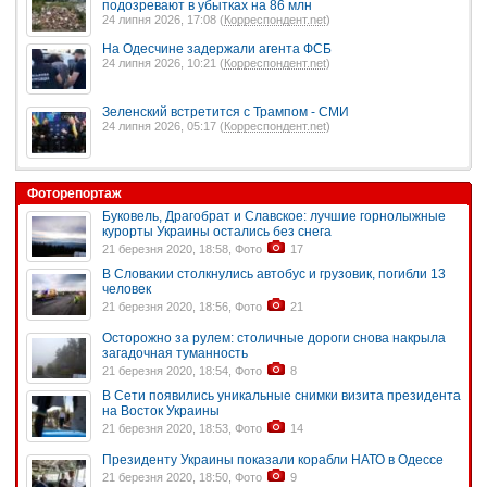
подозревают в убытках на 86 млн
24 липня 2026, 17:08 (
Корреспондент.net
)
На Одесчине задержали агента ФСБ
24 липня 2026, 10:21 (
Корреспондент.net
)
Зеленский встретится с Трампом - СМИ
24 липня 2026, 05:17 (
Корреспондент.net
)
Фоторепортаж
Буковель, Драгобрат и Славское: лучшие горнолыжные
курорты Украины остались без снега
21 березня 2020, 18:58, Фото
17
В Словакии столкнулись автобус и грузовик, погибли 13
человек
21 березня 2020, 18:56, Фото
21
Осторожно за рулем: столичные дороги снова накрыла
загадочная туманность
21 березня 2020, 18:54, Фото
8
В Сети появились уникальные снимки визита президента
на Восток Украины
21 березня 2020, 18:53, Фото
14
Президенту Украины показали корабли НАТО в Одессе
21 березня 2020, 18:50, Фото
9