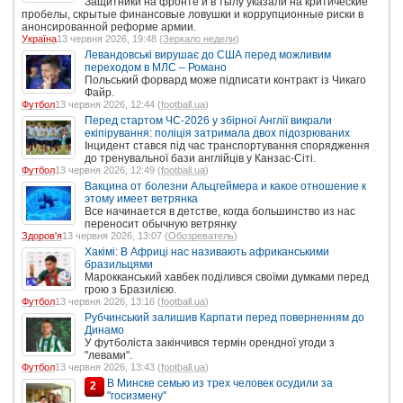
Защитники на фронте и в тылу указали на критические
пробелы, скрытые финансовые ловушки и коррупционные риски в
анонсированной реформе армии.
Україна
13 червня 2026, 19:48 (
Зеркало недели
)
Левандовські вирушає до США перед можливим
переходом в МЛС – Романо
Польський форвард може підписати контракт із Чикаго
Файр.
Футбол
13 червня 2026, 12:44 (
football.ua
)
Перед стартом ЧС-2026 у збірної Англії викрали
екіпірування: поліція затримала двох підозрюваних
Інцидент стався під час транспортування спорядження
до тренувальної бази англійців у Канзас-Сіті.
Футбол
13 червня 2026, 12:49 (
football.ua
)
Вакцина от болезни Альцгеймера и какое отношение к
этому имеет ветрянка
Все начинается в детстве, когда большинство из нас
переносит обычную ветрянку
Здоров'я
13 червня 2026, 13:07 (
Обозреватель
)
Хакімі: В Африці нас називають африканськими
бразильцями
Марокканський хавбек поділився своїми думками перед
грою з Бразилією.
Футбол
13 червня 2026, 13:16 (
football.ua
)
Рубчинський залишив Карпати перед поверненням до
Динамо
У футболіста закінчився термін орендної угоди з
"левами".
Футбол
13 червня 2026, 13:43 (
football.ua
)
В Минске семью из трех человек осудили за
2
"госизмену"