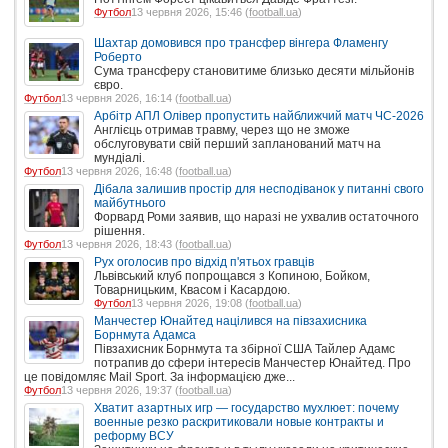
Футбол
13 червня 2026, 15:46 (
football.ua
)
Шахтар домовився про трансфер вінгера Фламенгу
Роберто
Сума трансферу становитиме близько десяти мільйонів
євро.
Футбол
13 червня 2026, 16:14 (
football.ua
)
Арбітр АПЛ Олівер пропустить найближчий матч ЧС-2026
Англієць отримав травму, через що не зможе
обслуговувати свій перший запланований матч на
мундіалі.
Футбол
13 червня 2026, 16:48 (
football.ua
)
Дібала залишив простір для несподіванок у питанні свого
майбутнього
Форвард Роми заявив, що наразі не ухвалив остаточного
рішення.
Футбол
13 червня 2026, 18:43 (
football.ua
)
Рух оголосив про відхід п'ятьох гравців
Львівський клуб попрощався з Копиною, Бойком,
Товарницьким, Квасом і Касардою.
Футбол
13 червня 2026, 19:08 (
football.ua
)
Манчестер Юнайтед націлився на півзахисника
Борнмута Адамса
Півзахисник Борнмута та збірної США Тайлер Адамс
потрапив до сфери інтересів Манчестер Юнайтед. Про
це повідомляє Mail Sport. За інформацією дже...
Футбол
13 червня 2026, 19:37 (
football.ua
)
Хватит азартных игр — государство мухлюет: почему
военные резко раскритиковали новые контракты и
реформу ВСУ