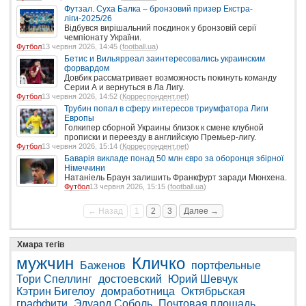
Футзал. Суха Балка – бронзовий призер Екстра-
ліги-2025/26
Відбувся вирішальний поєдинок у бронзовій серії
чемпіонату України.
Футбол
13 червня 2026, 14:45 (
football.ua
)
Бетис и Вильярреал заинтересовались украинским
форвардом
Довбик рассматривает возможность покинуть команду
Серии А и вернуться в Ла Лигу.
Футбол
13 червня 2026, 14:52 (
Корреспондент.net
)
Трубин попал в сферу интересов триумфатора Лиги
Европы
Голкипер сборной Украины близок к смене клубной
прописки и переезду в английскую Премьер-лигу.
Футбол
13 червня 2026, 15:14 (
Корреспондент.net
)
Баварія викладе понад 50 млн євро за оборонця збірної
Німеччини
Натаніель Браун залишить Франкфурт заради Мюнхена.
Футбол
13 червня 2026, 15:15 (
football.ua
)
← Назад
1
2
3
Далее →
Хмара тегів
мужчин
Кличко
Баженов
портфельные
Тори Спеллинг
достоевский
Юрий Шевчук
Кэтрин Бигелоу
домработница
Октябрьская
граффити
Эдуард Соболь
Почтовая площадь