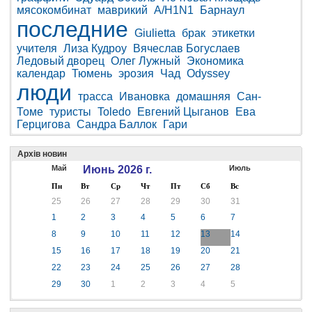
мясокомбинат
маврикий
A/H1N1
Барнаул
последние
Giulietta
брак
этикетки
учителя
Лиза Кудроу
Вячеслав Богуслаев
Ледовый дворец
Олег Лужный
Экономика
календар
Тюмень
эрозия
Чад
Odyssey
люди
трасса
Ивановка
домашняя
Сан-
Томе
туристы
Toledo
Евгений Цыганов
Ева
Герцигова
Сандра Баллок
Гари
Архів новин
Май
Июнь 2026 г.
Июль
Пн
Вт
Ср
Чт
Пт
Сб
Вс
25
26
27
28
29
30
31
1
2
3
4
5
6
7
8
9
10
11
12
13
14
15
16
17
18
19
20
21
22
23
24
25
26
27
28
29
30
1
2
3
4
5