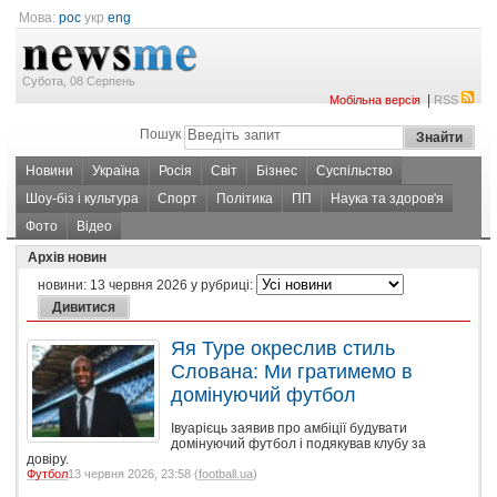
Мова:
рос
укр
eng
Субота, 08 Серпень
|
Мобільна версія
RSS
Пошук
Новини
Україна
Росія
Світ
Бізнес
Суспільство
Шоу-біз і культура
Спорт
Політика
ПП
Наука та здоров'я
Фото
Відео
Архів новин
новини:
13 червня 2026
у рубриці:
Яя Туре окреслив стиль
Слована: Ми гратимемо в
домінуючий футбол
Івуарієць заявив про амбіції будувати
домінуючий футбол і подякував клубу за
довіру.
Футбол
13 червня 2026, 23:58 (
football.ua
)