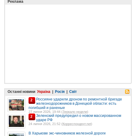
Реклама
Останні новини
Україна
|
Росія
|
Світ
Россияне ударили дроном по ремонтной бригаде
2
железнодорожников в Донецкой области: есть
погибший и раненые
27 липня 2026, 19:44 (
Зеркало недели
)
Зеленский предупредил о новом массированном
2
ударе РФ
24 липня 2026, 21:52 (
Корреспондент.net
)
В Харькове экс-чиновников железной дороги