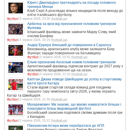
Юрич і Джилардіно претендують на посаду головного
тренера Монци
Клуб Серії А розглядає кількох кандидатів після виходу до
еліти італійського футболу.
Футбол
13 червня 2026, 23:36 (
football.ua
)
Арбелоа за крок від призначення головним тренером
Фулгема
Іспанський фахівець може замінити Марку Сілву, який
очолив Бенфіку.
Футбол
13 червня 2026, 20:19 (
football.ua
)
Андер Еррера близький до повернення в Сарагосу
Вихованець арагонського клубу може залишити Боку
Жуніорс заради повернення на батьківщину.
Футбол
13 червня 2026, 20:42 (
football.ua
)
Ельче призначив Ансельмі новим головним тренером
Аргентинський фахівець підписав контракт до 2027 року з
можливістю продовження ще на сезон.
Футбол
13 червня 2026, 21:10 (
football.ua
)
Капітан Джака поведе Швейцарію до успіху в стартовому
матчі проти Катару
Стали відомі стартові склади команд для поєдинку
першого туру чемпіонату світу-2026, у якому зіграють
Катар та Швейцарія.
Футбол
13 червня 2026, 21:39 (
football.ua
)
Мухаремович: Ми знаємо, що маємо намагатися більше і
показувати більш видовищний футбол
Боснійський захисник поділився своїми думками після гри
з Канадою.
Футбол
13 червня 2026, 15:22 (
football.ua
)
Півзахисник Інтера може перебратися до АПЛ
Ноттінгем Форест цікавиться Давіде Фраттезі.