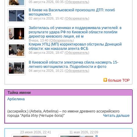
05 августа 2026, 00:35 (
Обозреватель
)
В Киеве на Васильковской произошло ДТП: погиб
мотоциклист.
02 августа 2026, 15:42 (
Обозреватель
)
Заботилась об учениках и поддерживала учителей: в
результате удара РФ по Киевской области погибли
директор киевского лицея, её м
Вчера, 13:40 (
Обозреватель
)
Клирик УПЦ (МП) корректировал обстрелы Донецкой
области: как наказали агента ФСБ
06 августа 2026, 18:47 (
Обозреватель
)
В Киевской области электричка сбила насмерть 15-
летнего мотоциклиста. Подробности и фото
04 августа 2026, 16:21 (
Обозреватель
)
больше TOP
Тайна имени
Арбелина
(ассирийск.) (Arbela, Arbelina) – по имени древнего ассирийского
города "Арба Илу (Четыре бога)"
Читать дальше
23 июня 2026, 22:41
11 мая 2026, 22:09
В