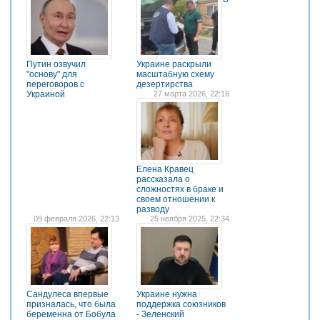
Путин озвучил
Украине раскрыли
"основу" для
масштабную схему
переговоров с
дезертирства
Украиной
27 марта 2026, 22:16
Елена Кравец
рассказала о
сложностях в браке и
своем отношении к
разводу
09 февраля 2026, 22:13
25 ноября 2025, 22:34
Сандулеса впервые
Украине нужна
призналась, что была
поддержка союзников
беременна от Бобула
- Зеленский