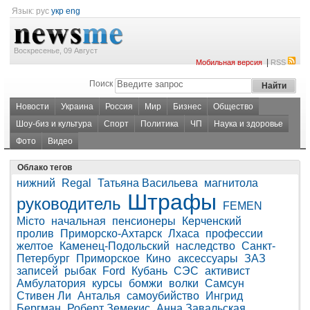
Язык:
рус
укр
eng
Воскресенье, 09 Август
|
Мобильная версия
RSS
Поиск
Новости
Украина
Россия
Мир
Бизнес
Общество
Шоу-биз и культура
Спорт
Политика
ЧП
Наука и здоровье
Фото
Видео
Облако тегов
нижний
Regal
Татьяна Васильева
магнитола
Штрафы
руководитель
FEMEN
Місто
начальная
пенсионеры
Керченский
пролив
Приморско-Ахтарск
Лхаса
профессии
желтое
Каменец-Подольский
наследство
Санкт-
Петербург
Приморское
Кино
аксессуары
ЗАЗ
записей
рыбак
Ford
Кубань
СЭС
активист
Амбулатория
курсы
бомжи
волки
Самсун
Стивен Ли
Анталья
самоубийство
Ингрид
Бергман
Роберт Земекис
Анна Завальская