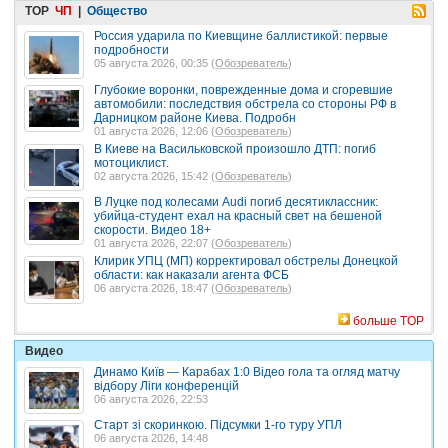
TOP
ЧП
|
Общество
Россия ударила по Киевщине баллистикой: первые
подробности
05 августа 2026, 00:35 (
Обозреватель
)
Глубокие воронки, поврежденные дома и сгоревшие
автомобили: последствия обстрела со стороны РФ в
Дарницком районе Киева. Подробн
01 августа 2026, 12:06 (
Обозреватель
)
В Киеве на Васильковской произошло ДТП: погиб
мотоциклист.
02 августа 2026, 15:42 (
Обозреватель
)
В Луцке под колесами Audi погиб десятиклассник:
убийца-студент ехал на красный свет на бешеной
скорости. Видео 18+
01 августа 2026, 22:07 (
Обозреватель
)
Клирик УПЦ (МП) корректировал обстрелы Донецкой
области: как наказали агента ФСБ
06 августа 2026, 18:47 (
Обозреватель
)
больше TOP
Видео
Динамо Київ — Карабах 1:0 Відео гола та огляд матчу
відбору Ліги конференцій
06 августа 2026, 22:53
Старт зі скоринкою. Підсумки 1-го туру УПЛ
06 августа 2026, 14:48