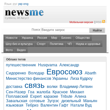
Язык:
рус
укр
eng
Суббота, 08 Август
|
Мобильная версия
RSS
Поиск
Новости
Украина
Россия
Мир
Бизнес
Общество
Шоу-биз и культура
Спорт
Политика
ЧП
Наука и здоровье
Фото
Видео
Облако тегов
путешественник
Husqvarna
Александр
Евросоюз
Сидоренко
Володар
Abarth
Министерство финансов Украины
Лиза Кудроу
связь
доставка
волки
Владимир Литвин
Сен-Назер
Гоа
жалоба
Красное
Михаил
Поплавский
Expert
караоке
Tribute
Алина
Завальская
сотовые
Зугрэс
дизельный
Маньян
языковая
Тебриз
Валентин Гафт
Натали Вуд