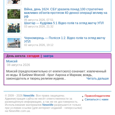
Війна, день 1624. СБУ уразила понад 100 стратегічно
важливих об'єктів протягом 40-денної операції впливу на
рф
05 августа 2026, 07:51
Шахтар — Кудрівка 5:1 Відео голів та огляд матчу УПЛ
03 августа 2026, 21:32
Чорноморець — Полісся 1:2. Відео голів та огляд матчу
УПЛ
02 августа 2026, 19:12
День ангела
сегодня
|
завтра
Моисей
08 августа 2026
Моисей (предположительно от египетского) означает: извлеченный
из воды. В Библии Моисей - брат Аарона и Мариам, вождь,
законодатель и творец религии иудеев...
Читать дальше
© 2009 - 2026
NewsMe
. Все права защищены.
Правообладателям
Администрация сайта не несёт ответственности за
Связаться с нами
размещённую информацию, а так же ее достоверность.
Использование материалов
NewsMe
разрешается только
при условии ссылки (для интернет-изданий - гиперссылки)
на NewsMe.com.ua.