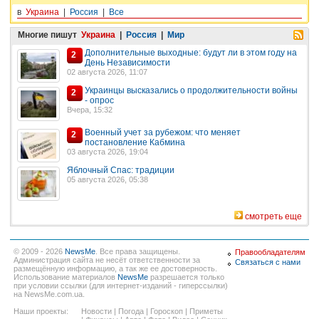
в
Украина
|
Россия
|
Все
Многие пишут
Украина
|
Россия
|
Мир
Дополнительные выходные: будут ли в этом году на
2
День Независимости
02 августа 2026, 11:07
Украинцы высказались о продолжительности войны
2
- опрос
Вчера, 15:32
Военный учет за рубежом: что меняет
2
постановление Кабмина
03 августа 2026, 19:04
Яблочный Спас: традиции
05 августа 2026, 05:38
смотреть еще
© 2009 - 2026
NewsMe
. Все права защищены.
Правообладателям
Администрация сайта не несёт ответственности за
Связаться с нами
размещённую информацию, а так же ее достоверность.
Использование материалов
NewsMe
разрешается только
при условии ссылки (для интернет-изданий - гиперссылки)
на NewsMe.com.ua.
Наши проекты:
Новости
|
Погода
|
Гороскоп
|
Приметы