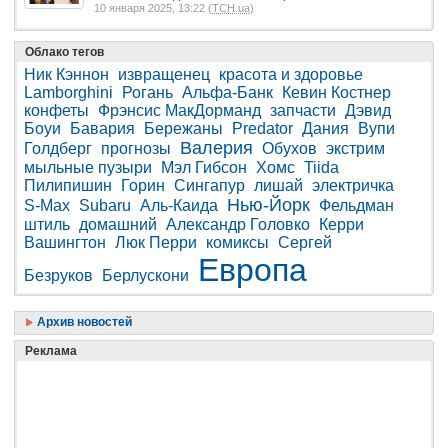
10 января 2025, 13:22 (
ТСН.ua
)
Облако тегов
Ник Кэннон
извращенец
красота и здоровье
Lamborghini
Рогань
Альфа-Банк
Кевин Костнер
конфеты
Фрэнсис МакДорманд
запчасти
Дэвид
Боуи
Бавария
Бережаны
Predator
Дания
Вупи
Валерия
Голдберг
прогнозы
Обухов
экстрим
мыльные пузыри
Мэл Гибсон
Хомс
Tiida
Пилипишин
Горин
Сингапур
лишай
электричка
Нью-Йорк
S-Max
Subaru
Аль-Каида
Фельдман
штиль
домашний
Александр Головко
Керри
Вашингтон
Люк Перри
комиксы
Сергей
Европа
Безруков
Берлускони
Архив новостей
Реклама