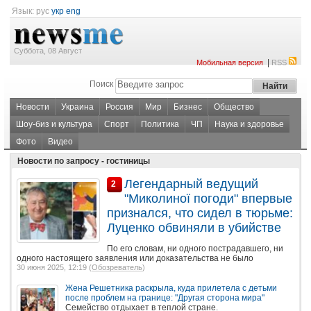
Язык:
рус
укр
eng
Суббота, 08 Август
|
Мобильная версия
RSS
Поиск
Новости
Украина
Россия
Мир
Бизнес
Общество
Шоу-биз и культура
Спорт
Политика
ЧП
Наука и здоровье
Фото
Видео
Новости по запросу - гостиницы
Легендарный ведущий
2
"Миколиної погоди" впервые
признался, что сидел в тюрьме:
Луценко обвиняли в убийстве
По его словам, ни одного пострадавшего, ни
одного настоящего заявления или доказательства не было
30 июня 2025, 12:19 (
Обозреватель
)
Жена Решетника раскрыла, куда прилетела с детьми
после проблем на границе: "Другая сторона мира"
Семейство отдыхает в теплой стране.