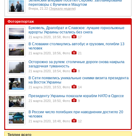
Зеленский впервые посетил Сербию: запланированы
переговоры с Вучичем и Мацутом
Вчера, 21:22 (
Зеркало недели
)
Фоторепортаж
Буковель, Драгобрат и Славское: лучшие горнолыжные
курорты Украины остались без снега
21 марта 2020, 18:58, Фото
17
В Словакии столкнулись автобус и грузовик, погибли 13
человек
21 марта 2020, 18:56, Фото
21
Осторожно за рулем: столичные дороги снова накрыла
загадочная туманность
21 марта 2020, 18:54, Фото
8
В Сети появились уникальные снимки визита президента
на Восток Украины
21 марта 2020, 18:53, Фото
14
Президенту Украины показали корабли НАТО в Одессе
21 марта 2020, 18:50, Фото
9
В России число погибших при наводнении достигло 20
человек
21 марта 2020, 18:48, Фото
12
Теплее всего