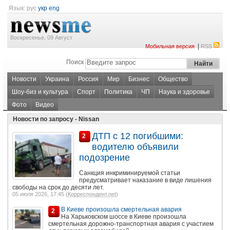
Язык:
рус
укр
eng
Воскресенье, 09 Август
|
Мобильная версия
RSS
Поиск
Новости
Украина
Россия
Мир
Бизнес
Общество
Шоу-биз и культура
Спорт
Политика
ЧП
Наука и здоровье
Фото
Видео
Новости по запросу - Nissan
ДТП с 12 погибшими:
2
водителю объявили
подозрение
Санкция инкриминируемой статьи
предусматривает наказание в виде лишения
свободы на срок до десяти лет.
05 июля 2026, 17:45 (
Корреспондент.net
)
В Киеве произошла смертельная авария
2
На Харьковском шоссе в Киеве произошла
смертельная дорожно-транспортная авария с участием