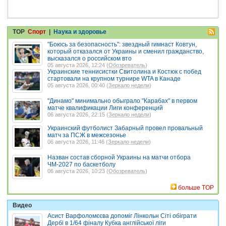
TOP
Спорт
|
Наука и здоровье
"Боюсь за безопасность": звездный гимнаст Ковтун,
который отказался от Украины и сменил гражданство,
высказался о российском вто
05 августа 2026, 12:24 (
Обозреватель
)
Украинские теннисистки Свитолина и Костюк с побед
стартовали на крупном турнире WTA в Канаде
05 августа 2026, 00:40 (
Зеркало недели
)
"Динамо" минимально обыграло "Карабах" в первом
матче квалификации Лиги конференций
06 августа 2026, 22:15 (
Зеркало недели
)
Украинский футболист Забарный провел провальный
матч за ПСЖ в межсезонье
06 августа 2026, 11:46 (
Зеркало недели
)
Назван состав сборной Украины на матчи отбора
ЧМ-2027 по баскетболу
06 августа 2026, 10:23 (
Обозреватель
)
больше TOP
Видео
Асист Варфоломєєва допоміг Лінкольн Сіті обіграти
Дербі в 1/64 фіналу Кубка англійської ліги