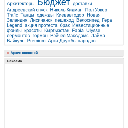
Бюджет
Архитекторы
доставки
Андреевский спуск
Николь Кидман
Пол Уокер
Trafic
Танцы
одежды
Киевавтодор
Новая
Зеландия
Лисичанск
пешеход
Велосипед
Гера
Legend
акция протеста
брак
Инвестиционные
фонды
красоты
Кыргызстан
Fabia
Ulysse
лермонтов
гормон
Рэйчел МакАдамс
Лайма
Вайкуле
Premium
Арка Дружбы народов
Архив новостей
Реклама