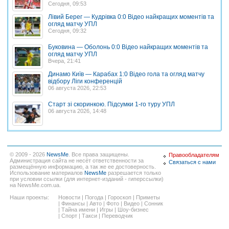
Сегодня, 09:53
Лівий Берег — Кудрівка 0:0 Відео найкращих моментів та
огляд матчу УПЛ
Сегодня, 09:32
Буковина — Оболонь 0:0 Відео найкращих моментів та
огляд матчу УПЛ
Вчера, 21:41
Динамо Київ — Карабах 1:0 Відео гола та огляд матчу
відбору Ліги конференцій
06 августа 2026, 22:53
Старт зі скоринкою. Підсумки 1-го туру УПЛ
06 августа 2026, 14:48
© 2009 - 2026
NewsMe
. Все права защищены.
Правообладателям
Администрация сайта не несёт ответственности за
Связаться с нами
размещённую информацию, а так же ее достоверность.
Использование материалов
NewsMe
разрешается только
при условии ссылки (для интернет-изданий - гиперссылки)
на NewsMe.com.ua.
Наши проекты:
Новости
|
Погода
|
Гороскоп
|
Приметы
|
Финансы
|
Авто
|
Фото
|
Видео
|
Сонник
|
Тайна имени
|
Игры
|
Шоу-бизнес
|
Спорт
|
Такси
|
Переводчик