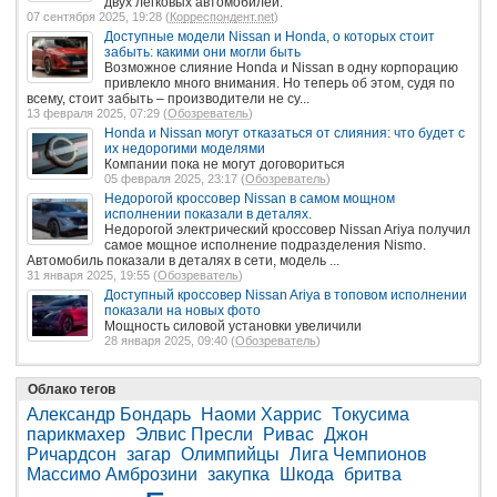
двух легковых автомобилей.
07 сентября 2025, 19:28 (
Корреспондент.net
)
Доступные модели Nissan и Honda, о которых стоит
забыть: какими они могли быть
Возможное слияние Honda и Nissan в одну корпорацию
привлекло много внимания. Но теперь об этом, судя по
всему, стоит забыть – производители не су...
13 февраля 2025, 07:29 (
Обозреватель
)
Honda и Nissan могут отказаться от слияния: что будет с
их недорогими моделями
Компании пока не могут договориться
05 февраля 2025, 23:17 (
Обозреватель
)
Недорогой кроссовер Nissan в самом мощном
исполнении показали в деталях.
Недорогой электрический кроссовер Nissan Ariya получил
самое мощное исполнение подразделения Nismo.
Автомобиль показали в деталях в сети, модель ...
31 января 2025, 19:55 (
Обозреватель
)
Доступный кроссовер Nissan Ariya в топовом исполнении
показали на новых фото
Мощность силовой установки увеличили
28 января 2025, 09:40 (
Обозреватель
)
Облако тегов
Александр Бондарь
Наоми Харрис
Токусима
парикмахер
Элвис Пресли
Ривас
Джон
Ричардсон
загар
Олимпийцы
Лига Чемпионов
Массимо Амброзини
закупка
Шкода
бритва