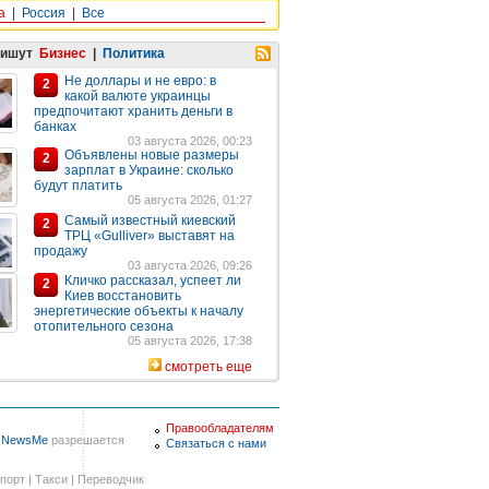
а
|
Россия
|
Все
пишут
Бизнес
|
Политика
Не доллары и не евро: в
2
какой валюте украинцы
предпочитают хранить деньги в
банках
03 августа 2026, 00:23
Объявлены новые размеры
2
зарплат в Украине: сколько
будут платить
05 августа 2026, 01:27
Самый известный киевский
2
ТРЦ «Gulliver» выставят на
продажу
03 августа 2026, 09:26
Кличко рассказал, успеет ли
2
Киев восстановить
энергетические объекты к началу
отопительного сезона
05 августа 2026, 17:38
смотреть еще
Правообладателям
в
NewsMe
разрешается
Связаться с нами
порт
|
Такси
|
Переводчик