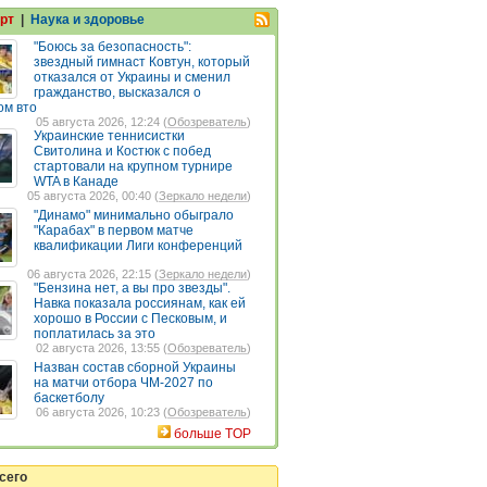
рт
|
Наука и здоровье
"Боюсь за безопасность":
звездный гимнаст Ковтун, который
отказался от Украины и сменил
гражданство, высказался о
ом вто
05 августа 2026, 12:24 (
Обозреватель
)
Украинские теннисистки
Свитолина и Костюк с побед
стартовали на крупном турнире
WTA в Канаде
05 августа 2026, 00:40 (
Зеркало недели
)
"Динамо" минимально обыграло
"Карабах" в первом матче
квалификации Лиги конференций
06 августа 2026, 22:15 (
Зеркало недели
)
"Бензина нет, а вы про звезды".
Навка показала россиянам, как ей
хорошо в России с Песковым, и
поплатилась за это
02 августа 2026, 13:55 (
Обозреватель
)
Назван состав сборной Украины
на матчи отбора ЧМ-2027 по
баскетболу
06 августа 2026, 10:23 (
Обозреватель
)
больше TOP
сего