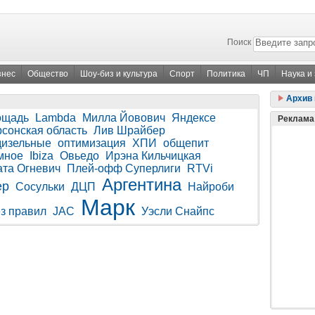
Поиск
знес
Общество
Шоу-биз и культура
Спорт
Политика
ЧП
Наука и
Архив 
ощадь
Lambda
Милла Йовович
Яндексе
Реклама
сонская область
Лив Шрайбер
дизельные
оптимизация
ХПИ
общепит
мное
Ibiza
Овьедо
Ирэна Кильчицкая
ата Огневич
Плей-офф Суперлиги
RTVi
Аргентина
ер
Сосульки
ДЦП
Найроби
Марк
ез правил
JAC
Уэсли Снайпс