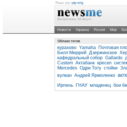
Язык:
рус
укр
eng
Воскресенье, 09 Август
Новости
Украина
Россия
Мир
Би
Облако тегов
курахово
Yamaha
Почтовая пл
Билл Мюррей
Дзержинское
Хер
кафедральный собор
Gallardo
Custom
Актабанк
кресел
систе
Mercedes
Одри Тоту
стойки
Зл
акт
вулкан
Андрей Ярмоленко
Ирпень
ГНАУ
младенец
бои б