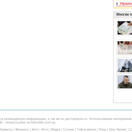
в
Украин
Многие 
 за размещённую информацию, а так же ее достоверность. Использование материало
ий - гиперссылки) на NewsMe.com.ua.
Приметы
|
Финансы
|
Авто
|
Фото
|
Видео
|
Сонник
|
Тайна имени
|
Игры
|
Шоу-бизнес
|
С