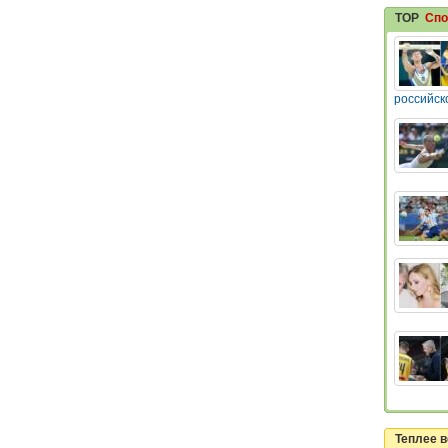
TOP
Спо
российск
Теплее в