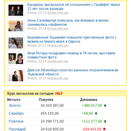
Бандерас высказался об отношениях с Гриффит через
11 лет после развода
Вчера, 22:14 (
ivona.com.ua
)
Анна Саливанчук показала, как впервые в жизни
занималась серфингом
Вчера, 22:14 (
ivona.com.ua
)
Беременная Тышкевич показала чувственные фото с
мужем на берегу моря в Одессе
Вчера, 22:13 (
ivona.com.ua
)
Внук Ротару поздравил певицу в 79-летие, выставив
совместное фото
Вчера, 22:13 (
ivona.com.ua
)
Джесси Айзенберг посетил раненых пограничников во
Львовской области
Вчера, 22:13 (
ivona.com.ua
)
Курс металлов на сегодня
НБУ
Металл
Покупка
Динамика
Золото
34 333 397,00
+380 417,00
Серебро
455 155,00
+59,00
Платина
24 299 771,00
+111 177,00
Палладий
24 618 805,00
-419 443,00