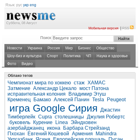
Язык:
рус
укр
eng
Суббота, 08 Август
|
Мобильная версия
RSS
Поиск
Новости
Украина
Россия
Мир
Бизнес
Общество
Шоу-биз и культура
Спорт
Политика
ЧП
Наука и здоровье
Фото
Видео
Облако тегов
Чемпионат мира по хоккею
стаж
ХАМАС
Затмение
Александр Цекало
мост Патона
исправительная колония
Владимир Этуш
Кременец
Бамако
Алексей Панин
Tesla
Peugeot
игра
Google
Сирия
Джастин
Тимберлейк
Cupra
столешницы
Джулия Робертс
буковель
Курение
Linea
Эйндховен
азербайджанец
икона
Барбара Стрейзанд
Пхохан
Евгений Кошевой
Армения
Mahindra
Укргазбанк
Ясиня
Европейская площадь
Пусан