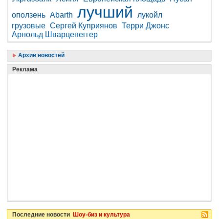
лучший
оползень
Abarth
лукойл
грузовые
Сергей Куприянов
Терри Джонс
Арнольд Шварценеггер
Архив новостей
Реклама
Последние новости
Шоу-биз и культура