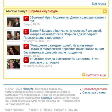
Все курсы
Многие пишут
Шоу-биз и культура
53-летний брат Анджелины Джоли совершил каминг-
2
аут
Вчера, 10:10
Евгений Карась обвенчался с известной актрисой,
2
которая называет себя "Фарион для молодых".
Первые кадры с церемонии
01 августа 2026, 11:01
"Молодеете с каждым годом". Неузнаваемая
2
Наталья Могилевская поразила поклонников лицом
без макияжа и фигурой после похудения
Вчера, 10:32
43-летняя звезда «Мстителей» Себастиан Стэн
2
впервые стал отцом
04 августа 2026, 22:49
смотреть еще
© 2009 - 2026
NewsMe
. Все права защищены.
Правообладателям
Администрация сайта не несёт ответственности за
Связаться с нами
размещённую информацию, а так же ее достоверность.
Использование материалов
NewsMe
разрешается только
при условии ссылки (для интернет-изданий - гиперссылки)
на NewsMe.com.ua.
Наши проекты:
Новости
|
Погода
|
Гороскоп
|
Приметы