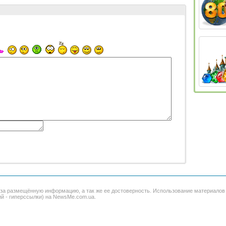
 за размещённую информацию, а так же ее достоверность. Использование материало
ий - гиперссылки) на NewsMe.com.ua.
Приметы
|
Финансы
|
Авто
|
Фото
|
Видео
|
Сонник
|
Тайна имени
|
Игры
|
Шоу-бизнес
|
С