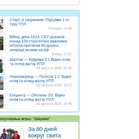
Старт зі скоринкою. Підсумки 1-го
туру УПЛ
Сегодня, 14:48
Війна, день 1624. СБУ уразила
понад 100 стратегічно важливих
об'єктів протягом 40-денної
операції впливу на рф
Вчера, 07:51
Шахтар — Кудрівка 5:1 Відео голів
та огляд матчу УПЛ
03 августа 2026, 21:32
Чорноморець — Полісся 1:2. Відео
голів та огляд матчу УПЛ
02 августа 2026, 19:12
Епіцентр — Оболонь 3:0. Відео
голів та огляд матчу УПЛ
02 августа 2026, 18:46
опулярные игры: "Шарики"
За 80 дней
вокруг света