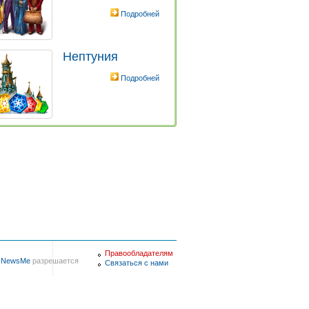
Подробней
Нептуния
Подробней
Правообладателям
в
NewsMe
разрешается
Связаться с нами
порт
|
Такси
|
Переводчик