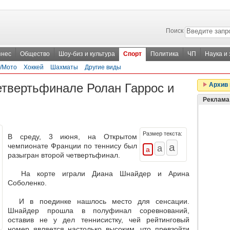
Поиск
знес
Общество
Шоу-биз и культура
Спорт
Политика
ЧП
Наука и
/Мото
Хоккей
Шахматы
Другие виды
етвертьфинале Ролан Гаррос и
Архив 
Реклама
Размер текста:
В среду, 3 июня, на Открытом
чемпионате Франции по теннису был
разыгран второй четвертьфинал.
На корте играли Диана Шнайдер и Арина
Соболенко.
И в поединке нашлось место для сенсации.
Шнайдер прошла в полуфинал соревнований,
оставив не у дел теннисистку, чей рейтинговый
номер является настолько высоким, что превзойти