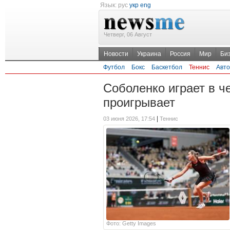
Язык:
рус
укр
eng
Четверг, 06 Август
Новости
Украина
Россия
Мир
Би
Футбол
Бокс
Баскетбол
Теннис
Авто
Соболенко играет в ч
проигрывает
|
03 июня 2026, 17:54
Теннис
Фото: Getty Images