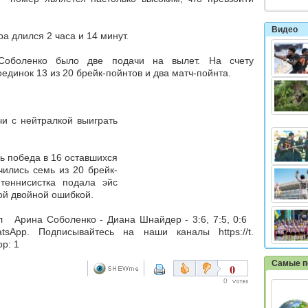
Видео
а длился 2 часа и 14 минут.
боленко было две подачи на вылет. На счету
единок 13 из 20 брейк-пойнтов и два матч-пойнта.
и с нейтралкой выиграть
ь победа в 16 оставшихся
чились семь из 20 брейк-
теннисистка подала эйс
ной двойной ошибкой.
 Арина Соболенко - Диана Шнайдер - 3:6, 7:5, 0:6
App. Подписывайтесь на наши каналы https://t.
р: 1
Самые п
0
0