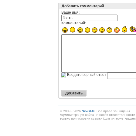
Добавить комментарий
Ваше имя:
Комментарий:
Введите верный ответ
© 2009 - 2026
NewsMe
. Все права защищены.
Администрация сайта не несёт ответственности
только при условии ссылки (для интернет-издан
Наши проекты:
Новости
|
Погода
|
Гороскоп
|