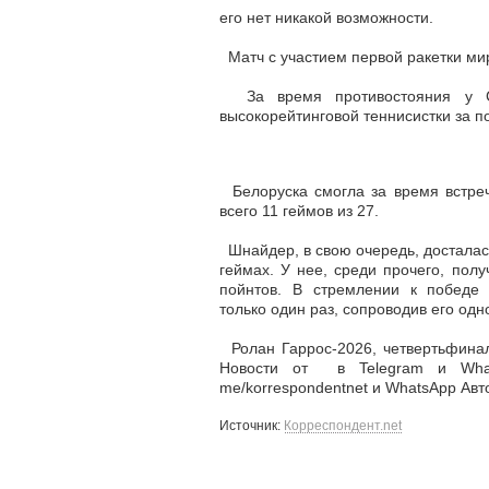
его нет никакой возможности.
Матч с участием первой ракетки мир
За время противостояния у Со
высокорейтинговой теннисистки за по
Белоруска смогла за время встреч
всего 11 геймов из 27.
Шнайдер, в свою очередь, досталас
геймах. У нее, среди прочего, полу
пойнтов. В стремлении к победе 
только один раз, сопроводив его од
Ролан Гаррос-2026, четвертьфинал
Новости от в Telegram и Whats
me/korrespondentnet и WhatsApp Авто
Источник:
Корреспондент.net