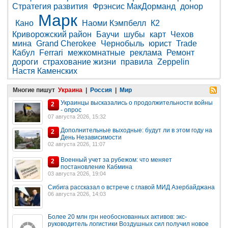
Стратегия развития
Фрэнсис МакДорманд
донор
Марк
Кано
Наоми Кэмпбелл
К2
Криворожский район
Баучи
шубы
карт
Чехов
мина
Grand Cherokee
Чернобыль
юрист
Trade
Кабул
Ferrari
межкомнатные
реклама
Ремонт
дороги
страхование жизни
правила
Zeppelin
Настя Каменских
Многие пишут
Украина
|
Россия
|
Мир
Украинцы высказались о продолжительности войны
2
- опрос
07 августа 2026, 15:32
Дополнительные выходные: будут ли в этом году на
2
День Независимости
02 августа 2026, 11:07
Военный учет за рубежом: что меняет
2
постановление Кабмина
03 августа 2026, 19:04
Сибига рассказал о встрече с главой МИД Азербайджана
06 августа 2026, 14:03
Более 20 млн грн необоснованных активов: экс-
руководитель логистики Воздушных сил получил новое