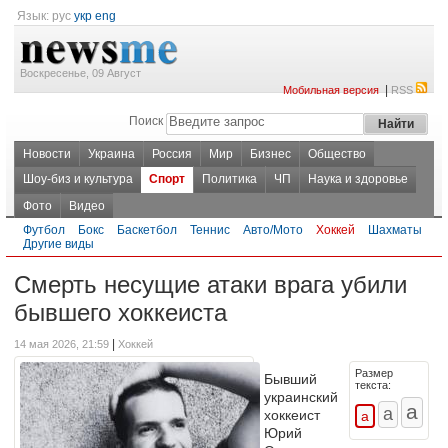
Язык:
рус
укр
eng
Воскресенье, 09 Август
|
Мобильная версия
RSS
Поиск
Новости
Украина
Россия
Мир
Бизнес
Общество
Шоу-биз и культура
Спорт
Политика
ЧП
Наука и здоровье
Фото
Видео
Футбол
Бокс
Баскетбол
Теннис
Авто/Мото
Хоккей
Шахматы
Другие виды
Смерть несущие атаки врага убили
бывшего хоккеиста
|
14 мая 2026, 21:59
Хоккей
Размер
Бывший
текста:
украинский
хоккеист
Юрий