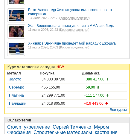
Бокс: Александр Хижняк узнал имя своего нового
соперника
13 июля 2026, 22:58 (
Корреспондент.net
)
Жан Беленюк начал выступления в ММА с победы
11 июля 2026, 22:23 (
Корреспондент.net
)
Хижняк в Эр-Рияде проведет бой наряду с Джошуа
11 июля 2026, 20:03 (
Корреспондент.net
)
Курс металлов на сегодня
НБУ
Металл
Покупка
Динамика
Золото
34 333 397,00
+380 417,00
Серебро
455 155,00
+59,00
Платина
24 299 771,00
+111 177,00
Палладий
24 618 805,00
-419 443,00
Все курсы
Облако тегов
Crown
укрепление
Сергей Тимченко
Муром
Феофания
Строительные материалы
кастрация