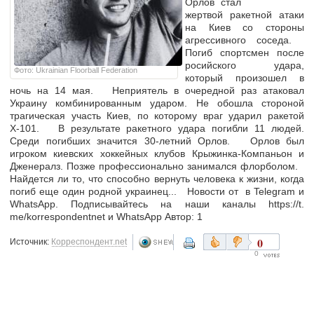
Орлов стал
жертвой ракетной атаки
на Киев со стороны
агрессивного соседа.
Погиб спортсмен после
росийского удара,
Фото: Ukrainian Floorball Federation
который произошел в
ночь на 14 мая. Неприятель в очередной раз атаковал
Украину комбинированным ударом. Не обошла стороной
трагическая участь Киев, по которому враг ударил ракетой
Х-101. В результате ракетного удара погибли 11 людей.
Среди погибших значится 30-летний Орлов. Орлов был
игроком киевских хоккейных клубов Крыжинка-Компаньон и
Дженералз. Позже профессионально занимался флорболом.
Найдется ли то, что способно вернуть человека к жизни, когда
погиб еще один родной украинец... Новости от в Telegram и
WhatsApp. Подписывайтесь на наши каналы https://t.
me/korrespondentnet и WhatsApp Автор: 1
0
Источник:
Корреспондент.net
0