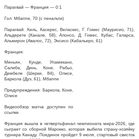
Парагвай — Франция — 0:1
Гол: Мбаппе, 70 (с пенальти)
Парагвай: Хиль, Касерес, Веласкес, Г. Гомес (Маурисио, 71),
Альдерете (Канале, 58), Алонсо, Д. Гомес, Кубас, Галарса,
Альмирон (Авалос, 72), Энсисо (Кабальеро, 61)
Франция:
Меньян, Кунде, Упамекано,
Салиба, Динь, Коне, Рабьо,
Дембеле (Шерки, 84), Олисе,
Баркола (Дуэ, 61), Мбаппе
Предупреждения: Баркола, Коне,
Олисе
Видеообзор матча доступен по
ссылке.
Франция вышла в четвертьфинал чемпионата мира-2026, где
сыграет со сборной Марокко, которая выбила страну-хозяйку
турнира Канаду. Поединок пройдет 9 июля, стартовый свисток