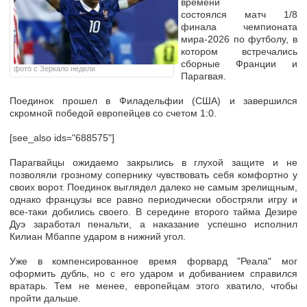
времени
состоялся матч 1/8
финала чемпионата
мира-2026 по футболу, в
котором встречались
сборные Франции и
фото с Зеркало недели
Парагвая.
Поединок прошел в Филадельфии (США) и завершился
скромной победой европейцев со счетом 1:0.
[see_also ids="688575"]
Парагвайцы ожидаемо закрылись в глухой защите и не
позволяли грозному сопернику чувствовать себя комфортно у
своих ворот. Поединок выглядел далеко не самым зрелищным,
однако французы все равно периодически обостряли игру и
все-таки добились своего. В середине второго тайма Дезире
Дуэ заработал пенальти, а наказание успешно исполнил
Килиан Мбаппе ударом в нижний угол.
Уже в компенсированное время форвард "Реала" мог
оформить дубль, но с его ударом и добиванием справился
вратарь. Тем не менее, европейцам этого хватило, чтобы
пройти дальше.