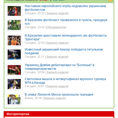
Наставник европейского клуба недоволен украинским
футболистом
Сегодня, 15:15 (
Зеркало недели
)
В Бразилии футболист провалился в тунель, празднуя
гол.
Сегодня, 13:02 (
Обозреватель
)
В Бразилии арестовали легендарного экс-футболиста
"Шахтера"
Сегодня, 12:53 (
Зеркало недели
)
Известный украинский боксер победил в титульном
поединке
Сегодня, 11:17 (
Зеркало недели
)
Украинец Довбик дебютировал за "Болонью" в
товарищеском матче
Сегодня, 10:54 (
Зеркало недели
)
Свитолина вышла в четвертьфинал крупного турнира
WTA в Канаде
Сегодня, 10:07 (
Зеркало недели
)
В семье Лионеля Месси произошла трагедия
Вчера, 23:16 (
Зеркало недели
)
Фоторепортаж