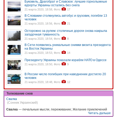
Буковель, Драгобрат и Славское: лучшие горнолыжные
курорты Украины остались без снега
21 марта 2020, 18:58, Фото
17
В Словакии столкнулись автобус и грузовик, погибли 13
человек
21 марта 2020, 18:56, Фото
21
Осторожно за рулем: столичные дороги снова накрыла
загадочная туманность
21 марта 2020, 18:54, Фото
8
В Сети появились уникальные снимки визита президента
на Восток Украины
21 марта 2020, 18:53, Фото
14
Президенту Украины показали корабли НАТО в Одессе
21 марта 2020, 18:50, Фото
9
В России число погибших при наводнении достигло 20
человек
21 марта 2020, 18:48, Фото
12
Толкование снов
Свалка
(Сонник Украинский)
Свалка
— печальные мысли, переживание; Желание приключений
Читать дальше