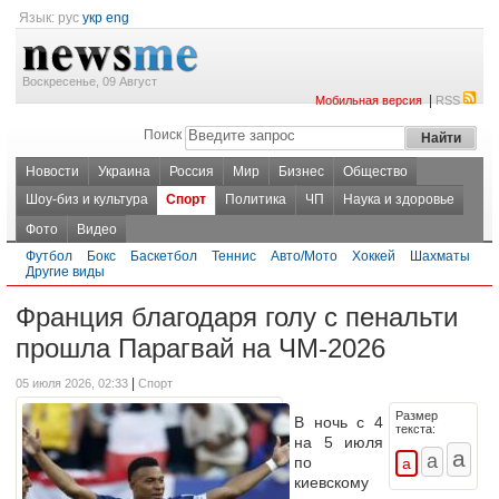
Язык:
рус
укр
eng
Воскресенье, 09 Август
|
Мобильная версия
RSS
Поиск
Новости
Украина
Россия
Мир
Бизнес
Общество
Шоу-биз и культура
Спорт
Политика
ЧП
Наука и здоровье
Фото
Видео
Футбол
Бокс
Баскетбол
Теннис
Авто/Мото
Хоккей
Шахматы
Другие виды
Франция благодаря голу с пенальти
прошла Парагвай на ЧМ-2026
|
05 июля 2026, 02:33
Спорт
Размер
В ночь с 4
текста:
на 5 июля
по
киевскому