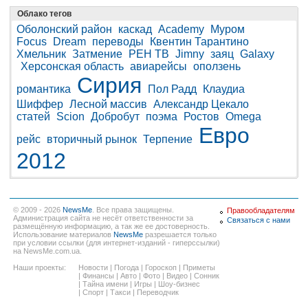
Облако тегов
Оболонский район
каскад
Academy
Муром
Focus
Dream
переводы
Квентин Тарантино
Хмельник
Затмение
РЕН ТВ
Jimny
заяц
Galaxy
Херсонская область
авиарейсы
оползень
Сирия
романтика
Пол Радд
Клаудиа
Шиффер
Лесной массив
Александр Цекало
статей
Scion
Добробут
поэма
Ростов
Omega
Евро
рейс
вторичный рынок
Терпение
2012
© 2009 - 2026
NewsMe
. Все права защищены.
Правообладателям
Администрация сайта не несёт ответственности за
Связаться с нами
размещённую информацию, а так же ее достоверность.
Использование материалов
NewsMe
разрешается только
при условии ссылки (для интернет-изданий - гиперссылки)
на NewsMe.com.ua.
Наши проекты:
Новости
|
Погода
|
Гороскоп
|
Приметы
|
Финансы
|
Авто
|
Фото
|
Видео
|
Сонник
|
Тайна имени
|
Игры
|
Шоу-бизнес
|
Спорт
|
Такси
|
Переводчик