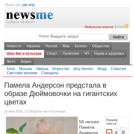
Язык:
рус
укр
eng
Суббота, 08 Август
|
Мобильная версия
RSS
Поиск
Новости
Украина
Россия
Мир
Бизнес
Общество
Шоу-биз и культура
Спорт
Политика
ЧП
Наука и здоровье
Фото
Видео
Кино
Музыка
Афиша
Искусство
Шоу-бизнес
Мода
События
Светские хроники
Скандалы
Памела Андерсон предстала в
образе Дюймовочки на гигантских
цветах
|
15 мая 2026, 21:08
Шоу-биз и культура
Размер
58-летняя
текста:
Памела
Андерсон