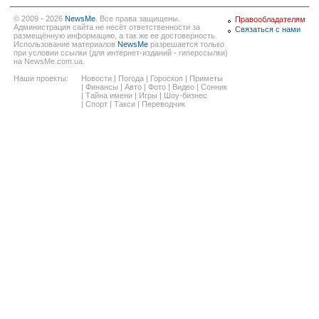
© 2009 - 2026
NewsMe
. Все права защищены.
Правообладателям
Администрация сайта не несёт ответственности за
Связаться с нами
размещённую информацию, а так же ее достоверность.
Использование материалов
NewsMe
разрешается только
при условии ссылки (для интернет-изданий - гиперссылки)
на NewsMe.com.ua.
Наши проекты:
Новости
|
Погода
|
Гороскоп
|
Приметы
|
Финансы
|
Авто
|
Фото
|
Видео
|
Сонник
|
Тайна имени
|
Игры
|
Шоу-бизнес
|
Спорт
|
Такси
|
Переводчик