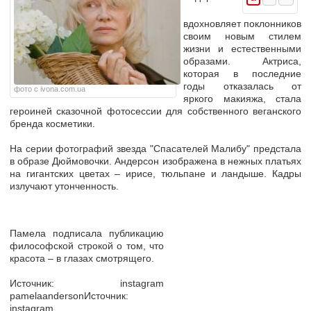
вдохновляет поклонников
своим новым стилем
жизни и естественными
образами. Актриса,
которая в последние
годы отказалась от
фото с ivona.com.ua
яркого макияжа, стала
героиней сказочной фотосессии для собственного веганского
бренда косметики.
На серии фотографий звезда "Спасателей Малибу" предстала
в образе Дюймовочки. Андерсон изображена в нежных платьях
на гигантских цветах – ирисе, тюльпане и ландыше. Кадры
излучают утонченность.
Памела подписала публикацию
философской строкой о том, что
красота – в глазах смотрящего.
Источник: instagram
pamelaandersonИсточник:
instagram