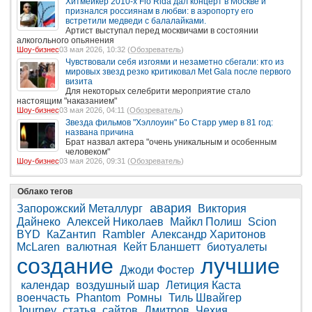
Хитмейкер 2010-х Flo Rida дал концерт в Москве и
признался россиянам в любви: в аэропорту его
встретили медведи с балалайками.
Артист выступал перед москвичами в состоянии
алкогольного опьянения
Шоу-бизнес
03 мая 2026, 10:32 (
Обозреватель
)
Чувствовали себя изгоями и незаметно сбегали: кто из
мировых звезд резко критиковал Met Gala после первого
визита
Для некоторых селебрити мероприятие стало
настоящим "наказанием"
Шоу-бизнес
03 мая 2026, 04:11 (
Обозреватель
)
Звезда фильмов "Хэллоуин" Бо Старр умер в 81 год:
названа причина
Брат назвал актера "очень уникальным и особенным
человеком"
Шоу-бизнес
03 мая 2026, 09:31 (
Обозреватель
)
Облако тегов
авария
Запорожский Металлург
Виктория
Дайнеко
Алексей Николаев
Майкл Полиш
Scion
BYD
КаZантип
Rambler
Александр Харитонов
McLaren
валютная
Кейт Бланшетт
биотуалеты
создание
лучшие
Джоди Фостер
календар
воздушный шар
Летиция Каста
военчасть
Phantom
Ромны
Тиль Швайгер
Journey
статья
сайтов
Дмитров
Чехия