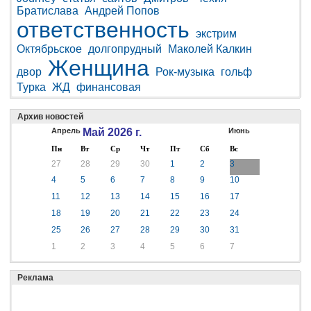
Братислава
Андрей Попов
ответственность
экстрим
Октябрьское
долгопрудный
Маколей Калкин
Женщина
двор
Рок-музыка
гольф
Турка
ЖД
финансовая
Архив новостей
Апрель
Май 2026 г.
Июнь
Пн
Вт
Ср
Чт
Пт
Сб
Вс
27
28
29
30
1
2
3
4
5
6
7
8
9
10
11
12
13
14
15
16
17
18
19
20
21
22
23
24
25
26
27
28
29
30
31
1
2
3
4
5
6
7
Реклама