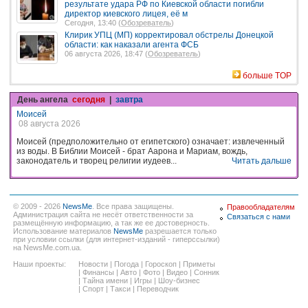
результате удара РФ по Киевской области погибли
директор киевского лицея, её м
Сегодня, 13:40 (
Обозреватель
)
Клирик УПЦ (МП) корректировал обстрелы Донецкой
области: как наказали агента ФСБ
06 августа 2026, 18:47 (
Обозреватель
)
больше TOP
День ангела
сегодня
|
завтра
Моисей
08 августа 2026
Моисей (предположительно от египетского) означает: извлеченный
из воды. В Библии Моисей - брат Аарона и Мариам, вождь,
законодатель и творец религии иудеев...
Читать дальше
© 2009 - 2026
NewsMe
. Все права защищены.
Правообладателям
Администрация сайта не несёт ответственности за
Связаться с нами
размещённую информацию, а так же ее достоверность.
Использование материалов
NewsMe
разрешается только
при условии ссылки (для интернет-изданий - гиперссылки)
на NewsMe.com.ua.
Наши проекты:
Новости
|
Погода
|
Гороскоп
|
Приметы
|
Финансы
|
Авто
|
Фото
|
Видео
|
Сонник
|
Тайна имени
|
Игры
|
Шоу-бизнес
|
Спорт
|
Такси
|
Переводчик