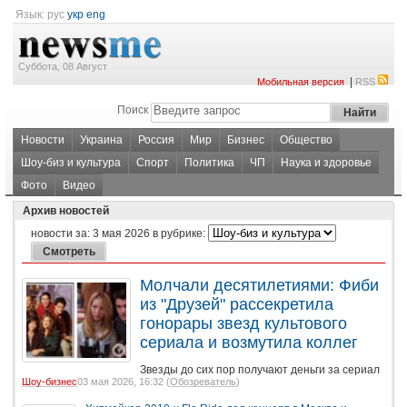
Язык:
рус
укр
eng
Суббота, 08 Август
|
Мобильная версия
RSS
Поиск
Новости
Украина
Россия
Мир
Бизнес
Общество
Шоу-биз и культура
Спорт
Политика
ЧП
Наука и здоровье
Фото
Видео
Архив новостей
новости за:
3 мая 2026
в рубрике:
Молчали десятилетиями: Фиби
из "Друзей" рассекретила
гонорары звезд культового
сериала и возмутила коллег
Звезды до сих пор получают деньги за сериал
Шоу-бизнес
03 мая 2026, 16:32 (
Обозреватель
)