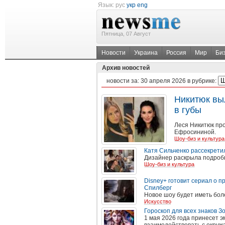
Язык:
рус
укр
eng
Пятница, 07 Август
Новости
Украина
Россия
Мир
Би
Архив новостей
новости за:
30 апреля 2026
в рубрике:
Никитюк вы
в губы
Леся Никитюк пр
Ефросининой.
Шоу-биз и культура
Катя Сильченко рассекрети
Дизайнер раскрыла подроб
Шоу-биз и культура
Disney+ готовит сериал о п
Спилберг
Новое шоу будет иметь бол
Искусство
Гороскоп для всех знаков З
1 мая 2026 года принесет 