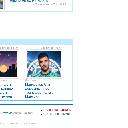
голів та огляд матчу УПЛ
02 августа 2026, 19:12
годня, 14:06
Сегодня, 20:59
ров'я
Футбол
чинають
Манчестер Сіті
и раніше й
домовився про
рають
трансфер Рульї з
нструменти
Марселя
Правообладателям
в
NewsMe
разрешается
Связаться с нами
порт
|
Такси
|
Переводчик