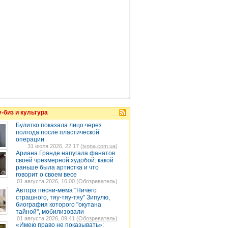
-биз и культура
Булитко показала лицо через
полгода после пластической
операции
31 июля 2026, 22:17 (
ivona.com.ua
)
Ариана Гранде напугала фанатов
своей чрезмерной худобой: какой
раньше была артистка и что
говорит о своем весе
01 августа 2026, 16:00 (
Обозреватель
)
Автора песни-мема "Ничего
страшного, тяу-тяу-тяу" Зипулю,
биография которого "окутана
тайной", мобилизовали
01 августа 2026, 09:41 (
Обозреватель
)
«Имею право не показывать»: