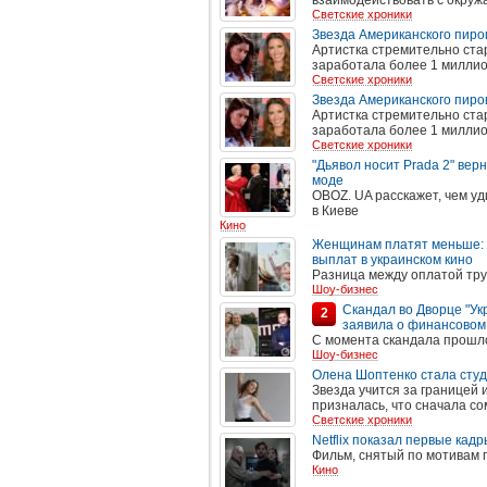
взаимодействовать с окру
Светские хроники
Звезда Американского пиро
Артистка стремительно ста
заработала более 1 миллион
Светские хроники
Звезда Американского пиро
Артистка стремительно ста
заработала более 1 миллион
Светские хроники
"Дьявол носит Prada 2" вер
моде
OBOZ. UA расскажет, чем у
в Киеве
Кино
Женщинам платят меньше: 
выплат в украинском кино
Разница между оплатой тр
Шоу-бизнес
Скандал во Дворце "Ук
2
заявила о финансовом
С момента скандала прошл
Шоу-бизнес
Олена Шоптенко стала студ
Звезда учится за границей
призналась, что сначала со
Светские хроники
Netflix показал первые кад
Фильм, снятый по мотивам п
Кино