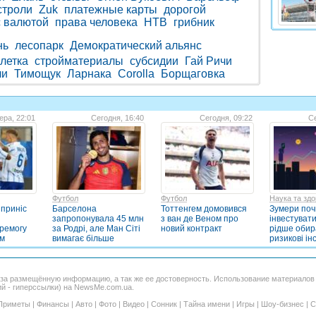
строли
Zuk
платежные карты
дорогой
с валютой
права человека
НТВ
грибник
нь
лесопарк
Демократический альянс
летка
стройматериалы
субсидии
Гай Ричи
ли
Тимощук
Ларнака
Corolla
Борщаговка
ера, 22:01
Сегодня, 16:40
Сегодня, 09:22
Се
Футбол
Футбол
Наука та здо
приніс
Барселона
Тоттенгем домовився
Зумери по
запропонувала 45 млн
з ван де Веном про
інвестуват
еремогу
за Родрі, але Ман Сіті
новий контракт
рідше оби
ом
вимагає більше
ризикові і
 за размещённую информацию, а так же ее достоверность. Использование материало
ий - гиперссылки) на NewsMe.com.ua.
Приметы
|
Финансы
|
Авто
|
Фото
|
Видео
|
Сонник
|
Тайна имени
|
Игры
|
Шоу-бизнес
|
С