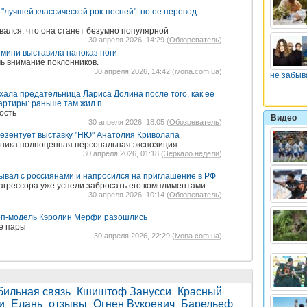
 "лучшей классической рок-песней": но ее перевод
вался, что она станет безумно популярной
30 апреля 2026, 14:29 (
Обозреватель
)
и мини выставила напоказ ноги
ь внимание поклонников.
30 апреля 2026, 14:42 (
ivona.com.ua
)
не забыв
хала предательница Лариса Долина после того, как ее
вартиры: раньше там жил п
ость
Видео
30 апреля 2026, 18:05 (
Обозреватель
)
езентует выставку "НЮ" Анатолия Криволапа
жника полноценная персональная экспозиция.
30 апреля 2026, 01:18 (
Зеркало недели
)
ывал с россиянами и напросился на приглашение в РФ
агрессора уже успели забросать его комплиментами
30 апреля 2026, 10:14 (
Обозреватель
)
топ-модель Кэролин Мерфи разошлись
е пары
30 апреля 2026, 22:29 (
ivona.com.ua
)
ильная связь
Кшиштоф Занусси
Красный
и
Елань
отзывы
Огнен Вукоевич
Барельеф