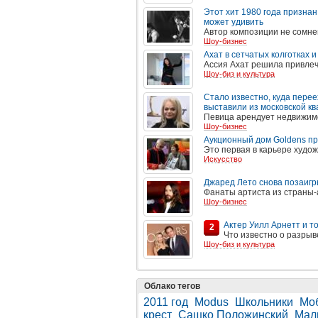
Этот хит 1980 года признан
может удивить
Автор композиции не сомне
Шоу-бизнес
Ахат в сетчатых колготках 
Ассия Ахат решила привлеч
Шоу-биз и культура
Стало известно, куда перее
выставили из московской к
Певица арендует недвижим
Шоу-бизнес
Аукционный дом Goldens пр
Это первая в карьере худо
Искусство
Джаред Лето снова позаигр
Фанаты артиста из страны-
Шоу-бизнес
Актер Уилл Арнетт и 
2
Что известно о разрыв
Шоу-биз и культура
Облако тегов
2011 год
Modus
Школьники
Моб
крест
Сашко Положинский
Мал