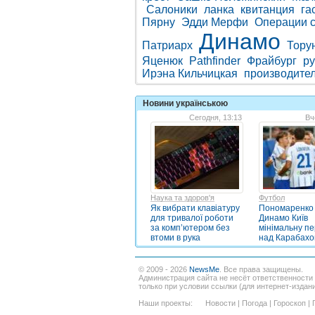
Салоники
ланка
квитанция
га
Пярну
Эдди Мерфи
Операции 
Динамо
Патриарх
Тору
Яценюк
Pathfinder
Фрайбург
ру
Ирэна Кильчицкая
производите
Новини українською
Сегодня, 13:13
Вч
Наука та здоров'я
Футбол
Як вибрати клавіатуру
Пономаренко 
для тривалої роботи
Динамо Київ
за комп’ютером без
мінімальну п
втоми в рука
над Карабах
© 2009 - 2026
NewsMe
. Все права защищены.
Администрация сайта не несёт ответственности
только при условии ссылки (для интернет-издан
Наши проекты:
Новости
|
Погода
|
Гороскоп
|