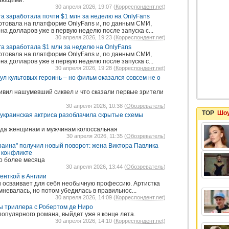
жающими.
30 апреля 2026, 19:07 (
Корреспондент.net
)
га заработала почти $1 млн за неделю на OnlyFans
ртовала на платформе OnlyFans и, по данным СМИ,
а долларов уже в первую неделю после запуска с...
30 апреля 2026, 19:23 (
Корреспондент.net
)
га заработала $1 млн за неделю на OnlyFans
ртовала на платформе OnlyFans и, по данным СМИ,
а долларов уже в первую неделю после запуска с...
30 апреля 2026, 19:28 (
Корреспондент.net
)
нул культовых героинь – но фильм оказался совсем не о
дивил нашумевший сиквел и что сказали первые зрители
30 апреля 2026, 10:38 (
Обозреватель
)
TOP
Шоу
украинская актриса разоблачила скрытые схемы
уда женщинам и мужчинам колоссальная
30 апреля 2026, 11:35 (
Обозреватель
)
раина" получил новый поворот: жена Виктора Павлика
 конфликте
о более месяца
30 апреля 2026, 13:44 (
Обозреватель
)
енткой в Англии
 и осваивает для себя необычную профессию. Артистка
мневалась, но потом убедилась в правильнос...
30 апреля 2026, 14:09 (
Корреспондент.net
)
ры триллера с Робертом де Ниро
опулярного романа, выйдет уже в конце лета.
30 апреля 2026, 14:10 (
Корреспондент.net
)