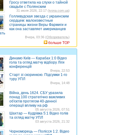
Гросу ответила на слухи о тайной
свадьбе с Полянским
31 июля 2026, 22:17 (
ivona.com.ua
)
Голливудская звезда с украинским
сердцем: малоизвестные
страницы жизни Веры Фармиги и
как она заставляет американцев
ать
Вчера, 03:36 (
Обозреватель
)
больше TOP
Динамо Київ — Карабах 1:0 Відео
гола та огляд матчу відбору Ліги
конференцій
Вчера, 22:53
Старт зі скоринкою. Підсумки 1-го
туру УПЛ
Вчера, 14:48
Війна, день 1624. СБУ уразила
понад 100 стратегічно важливих
об'єктів протягом 40-денної
операції впливу на рф
05 августа 2026, 07:51
Шахтар — Кудрівка 5:1 Відео голів
та огляд матчу УПЛ
03 августа 2026, 21:32
Чорноморець — Полісся 1:2. Відео