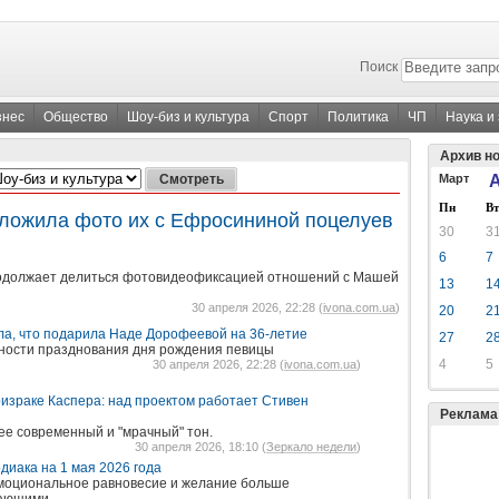
Поиск
знес
Общество
Шоу-биз и культура
Спорт
Политика
ЧП
Наука и
Архив н
Март
А
Пн
Вт
ложила фото их с Ефросининой поцелуев
30
3
6
7
одолжает делиться фотовидеофиксацией отношений с Машей
13
1
30 апреля 2026, 22:28 (
ivona.com.ua
)
20
2
ла, что подарила Наде Дорофеевой на 36-летие
27
2
ности празднования дня рождения певицы
4
5
30 апреля 2026, 22:28 (
ivona.com.ua
)
ризраке Каспера: над проектом работает Стивен
Реклама
ее современный и "мрачный" тон.
30 апреля 2026, 18:10 (
Зеркало недели
)
одиака на 1 мая 2026 года
эмоциональное равновесие и желание больше