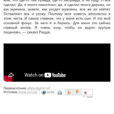
мне, что где-то там правда, где-то неправда, я не буду. Я все
сделал. Да, я много накосячил, да, я сделал много дерьма, но
как мужчина, знаете, как уходят мужчины, все же их хейтят.
Оставляют все и ухожу. Поэтому моя совесть абсолютно в
этом чиста. И самое главное, что у меня есть сын. И это мой
основной фокус. За него я и борюсь. Для меня это сейчас
главный мотив. Я очень хочу, чтобы он вырос крутым
пацаном», — сказал Ращук.
Первоисчтоник:
afisha.bigmir.net
0
Источник:
ivona.com.ua
0