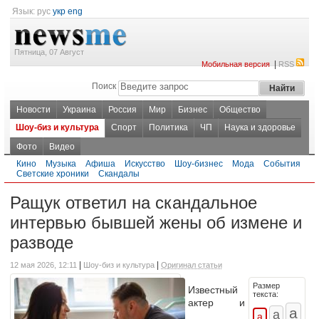
Язык:
рус
укр
eng
Пятница, 07 Август
|
Мобильная версия
RSS
Поиск
Новости
Украина
Россия
Мир
Бизнес
Общество
Шоу-биз и культура
Спорт
Политика
ЧП
Наука и здоровье
Фото
Видео
Кино
Музыка
Афиша
Искусство
Шоу-бизнес
Мода
События
Светские хроники
Скандалы
Ращук ответил на скандальное
интервью бывшей жены об измене и
разводе
|
|
12 мая 2026, 12:11
Шоу-биз и культура
Оригинал статьи
Размер
Известный
текста:
актер и