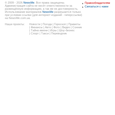
© 2009 - 2026
NewsMe
. Все права защищены.
Правообладателям
Администрация сайта не несёт ответственности за
Связаться с нами
размещённую информацию, а так же ее достоверность.
Использование материалов
NewsMe
разрешается только
при условии ссылки (для интернет-изданий - гиперссылки)
на NewsMe.com.ua.
Наши проекты:
Новости
|
Погода
|
Гороскоп
|
Приметы
|
Финансы
|
Авто
|
Фото
|
Видео
|
Сонник
|
Тайна имени
|
Игры
|
Шоу-бизнес
|
Спорт
|
Такси
|
Переводчик