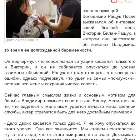
военнослужащий
Володимир Ращук После
высказался об интервью
своей бывшей жены
Виктории Билан-Ращук, в
котором она рассказала
фото с ivona.com.ua
об изменах Владимира
во время ее долгожданной беременности.
Он подчеркнул, что конфликтная ситуация касается только его
и Виктории, и он не собирается опускаться до уровня
взаимных обвинений. Ращук не стал отрицать, что совершал
ошибки, однако подчеркнул, что ушел из семьи «по-мужски»,
оставив все жене и сохранив чистую совесть.
Сейчас главным смыслом жизни и основным мотивом для
борьбы Владимир называет своего сына Ярему. Несмотря на
то, что видеться с мальчиком удается нечасто из-за военной
службы, актер стремится быть для него достойным примером.
«Дело двоих касается только двоих. Я не хочу опускаться до
этого уровня. Оно все закончится. Мы станем неинтересны.
Ну, а что люди, что от этого выиграют, я не знаю. Доказывать