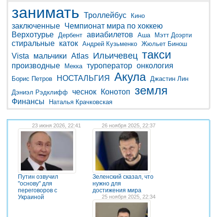
занимать
Троллейбус
Кино
заключенные
Чемпионат мира по хоккею
Верхотурье
авиабилетов
Дербент
Аша
Мэтт Доэрти
стиральные
каток
Андрей Кузьменко
Жюльет Бинош
такси
Ильичевец
Vista
мальчики
Atlas
производные
туроператор
онкология
Мекка
Акула
НОСТАЛЬГИЯ
Борис Петров
Джастин Лин
земля
чеснок
Конотоп
Дэниэл Рэдклифф
Финансы
Наталья Крачковская
23 июня 2026, 22:41
26 ноября 2025, 22:37
Путин озвучил
Зеленский сказал, что
"основу" для
нужно для
переговоров с
достижения мира
Украиной
25 ноября 2025, 22:34