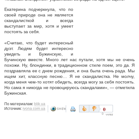
Екатерина подчеркнула, что по
своей природе она не является
скандалисткой и всегда
выступает за мир, хотя и умеет
постоять за себя.
«Считаю, что будет интересный
дуэт. Людям будет интересно
увидеть и Бужинскую, и
Бучинскую вместе. Много лет нас путали, хотя мы не очень
похожи. Ну, блондинки, в традиционном стиле поем, это да. Я
поздравляла ее с днем рождения, и она была очень рада. Мы
ищем хит, классную песню… Я не скандалистка. Не молчу,
когда меня чем-то хотят обидеть, всегда могу за себя постоять.
Но сама я никогда не провоцируюсь скандалами», — отметила
Бужинская.
По материалам:
blik.ua
0
Источник:
ivona.com.ua
0