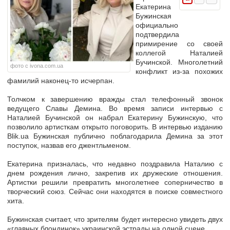
Екатерина
Бужинская
официально
подтвердила
примирение со своей
коллегой Наталией
Бучинской. Многолетний
фото с ivona.com.ua
конфликт из-за похожих
фамилий наконец-то исчерпан.
Толчком к завершению вражды стал телефонный звонок
ведущего Славы Демина. Во время записи интервью с
Наталией Бучинской он набрал Екатерину Бужинскую, что
позволило артисткам открыто поговорить. В интервью изданию
Blik.ua Бужинская публично поблагодарила Демина за этот
поступок, назвав его джентльменом.
Екатерина призналась, что недавно поздравила Наталию с
днем рождения лично, закрепив их дружеские отношения.
Артистки решили превратить многолетнее соперничество в
творческий союз. Сейчас они находятся в поиске совместного
хита.
Бужинская считает, что зрителям будет интересно увидеть двух
«главных блондинок» украинской эстрады на одной сцене.