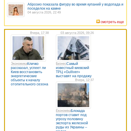
Аброзио показала фигуру во время купаний у водопада и
поседелок на камне
04 августа 2026, 22:49
смотреть еще
Вчера, 17:38
03 августа 2026, 09:26
Экономика
Кличко
Бизнес
Самый
рассказал, успеет ли
известный киевский
Киев восстановить
ТРЦ «Gulliver»
энергетические
выставят на продажу
объекты к началу
Вчера, 12:37
отопительного сезона
Економіка
Блокада
портов ставит под
угрозу половину
экспорта железной
руды из Украины –