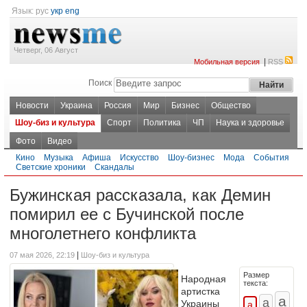
Язык:
рус
укр
eng
Четверг, 06 Август
|
Мобильная версия
RSS
Поиск
Новости
Украина
Россия
Мир
Бизнес
Общество
Шоу-биз и культура
Спорт
Политика
ЧП
Наука и здоровье
Фото
Видео
Кино
Музыка
Афиша
Искусство
Шоу-бизнес
Мода
События
Светские хроники
Скандалы
Бужинская рассказала, как Демин
помирил ее с Бучинской после
многолетнего конфликта
|
07 мая 2026, 22:19
Шоу-биз и культура
Размер
Народная
текста:
артистка
Украины