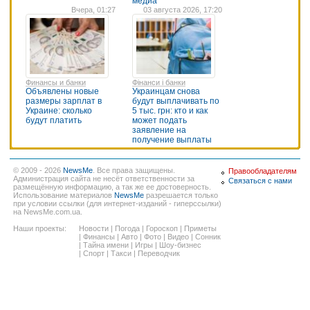
медиа
Вчера, 01:27
03 августа 2026, 17:20
Финансы и банки
Фінанси і банки
Объявлены новые
Украинцам снова
размеры зарплат в
будут выплачивать по
Украине: сколько
5 тыс. грн: кто и как
будут платить
может подать
заявление на
получение выплаты
© 2009 - 2026
NewsMe
. Все права защищены.
Правообладателям
Администрация сайта не несёт ответственности за
Связаться с нами
размещённую информацию, а так же ее достоверность.
Использование материалов
NewsMe
разрешается только
при условии ссылки (для интернет-изданий - гиперссылки)
на NewsMe.com.ua.
Наши проекты:
Новости
|
Погода
|
Гороскоп
|
Приметы
|
Финансы
|
Авто
|
Фото
|
Видео
|
Сонник
|
Тайна имени
|
Игры
|
Шоу-бизнес
|
Спорт
|
Такси
|
Переводчик