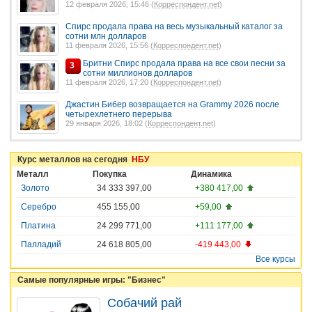
12 февраля 2026, 15:46 (
Корреспондент.net
)
Спирс продала права на весь музыкальный каталог за
сотни млн долларов
11 февраля 2026, 15:56 (
Корреспондент.net
)
Бритни Спирс продала права на все свои песни за
3
сотни миллионов долларов
11 февраля 2026, 17:20 (
Корреспондент.net
)
Джастин Бибер возвращается на Grammy 2026 после
четырехлетнего перерыва
29 января 2026, 18:02 (
Корреспондент.net
)
Курс металлов на сегодня
НБУ
Металл
Покупка
Динамика
Золото
34 333 397,00
+380 417,00
Серебро
455 155,00
+59,00
Платина
24 299 771,00
+111 177,00
Палладий
24 618 805,00
-419 443,00
Все курсы
Самые популярные игры: "Бизнес"
Собачий рай