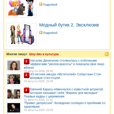
Подробней
Модный бутик 2. Эксклюзив
Подробней
Многие пишут
Шоу-биз и культура
Наталка Денисенко столкнулась с побочными
2
эффектами "уколов красоты" и показала свое лицо
вблизи
04 августа 2026, 09:40
43-летняя звезда «Мстителей» Себастиан Стэн
2
впервые стал отцом
04 августа 2026, 22:49
Евгений Карась обвенчался с известной актрисой,
2
которая называет себя "Фарион для молодых".
Первые кадры с церемонии
01 августа 2026, 11:01
"Привет депрессия": Коляденко сообщил о проблеме со
здоровьем
04 августа 2026, 22:50