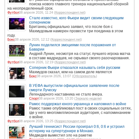
поиска нового главного тренера национальной сборной
на неопределенный срок.
Футбол
08 апреля 2026, 11:24 (
Корреспондент.net
)
Стало известно, кого Фьюри видит своим следующим
соперником
Британец официально заявил, что после боя с
Махмудовым намерен провести три поединка в этом
году.
Бокс
08 апреля 2026, 12:12 (
Корреспондент.net
)
Лунин поделился эмоциями после поражения от
Баварии
Андрей Лунин, несмотря на статус лучшего игрока матча
в составе мадридцев, не скрывал своего разочарования.
Футбол
08 апреля 2026, 12:19 (
Корреспондент.net
)
Соперник Фьюри отказался называть себя русским
Махмудов сказал, кем на самом деле является
Бокс
08 апреля 2026, 13:07 (
Обозреватель
)
В УЕФА выпустили официальное заявление после
смерти Луческу
Легендарного наставника не стало вчера.
Спорт
08 апреля 2026, 13:20 (
Зеркало недели
)
Рамос поддержал юного украинца и напомнил о войне
Рамос также опубликовал пост в своих социальных сетях,
где у него многомиллионная аудитория, с напоминанием
о войне.
Футбол
08 апреля 2026, 13:25 (
Корреспондент.net
)
Лучший теннисист России проиграл 0:6, 0:6 и устроил
истерику на супертурнире в Монако.
Медведев выместил зло на ракетке