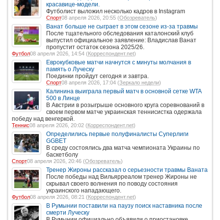
красавице-модели.
Футболист выложил несколько кадров в Instagram
Спорт
08 апреля 2026, 20:55 (
Обозреватель
)
Ванат больше не сыграет в этом сезоне из-за травмы
После тщательного обследования каталонский клуб
выпустил официальное заявление: Владислав Ванат
пропустит остаток сезона 2025/26.
Футбол
08 апреля 2026, 14:54 (
Корреспондент.net
)
Еврокубковые матчи начнутся с минуты молчания в
память о Луческу
Поединки пройдут сегодня и завтра.
Спорт
08 апреля 2026, 17:04 (
Зеркало недели
)
Калинина выиграла первый матч в основной сетке WTA
500 в Линце
В Австрии в розыгрыше основного круга соревнований в
своем первом матче украинская теннисистка одержала
победу над венгеркой.
Теннис
08 апреля 2026, 20:02 (
Корреспондент.net
)
Определились первые полуфиналисты Суперлиги
GGBET
В среду состоялись два матча чемпионата Украины по
баскетболу
Спорт
08 апреля 2026, 20:46 (
Обозреватель
)
Тренер Жироны рассказал о серьезности травмы Ваната
После победы над Вильярреалом тренер Жироны не
скрывал своего волнения по поводу состояния
украинского нападающего.
Футбол
08 апреля 2026, 08:21 (
Корреспондент.net
)
В Румынии поставили на паузу поиск наставника после
смерти Луческу
В Румынии официально объявили о приостановке