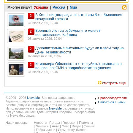
Многие пишут
Украина
|
Россия
|
Мир
В Хмельницком раздались взрывы без объявления
2
воздушной тревоги
31 июля 2026, 12:40
Военный учет за рубежом: что меняет
2
постановление Кабмина
03 августа 2026, 19:04
Дополнительные выходные: будут ли в этом году на
2
День Независимости
02 августа 2026, 11:07
Командира Оболенского хотел убить харьковчанин-
2
пенсионер: СМИ о подробностях покушения
31 июля 2026, 16:45
смотреть еще
© 2009 - 2026
NewsMe
. Все права защищены.
Правообладателям
Администрация сайта не несёт ответственности за
Связаться с нами
размещённую информацию, а так же ее достоверность.
Использование материалов
NewsMe
разрешается только
при условии ссылки (для интернет-изданий - гиперссылки)
на NewsMe.com.ua.
Наши проекты:
Новости
|
Погода
|
Гороскоп
|
Приметы
|
Финансы
|
Авто
|
Фото
|
Видео
|
Сонник
|
Тайна имени
|
Игры
|
Шоу-бизнес