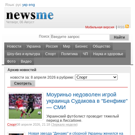
Язык:
рус
укр
eng
Четверг, 06 Август
|
Мобильная версия
RSS
Поиск
Новости
Украина
Россия
Мир
Бизнес
Общество
Шоу-биз и культура
Спорт
Политика
ЧП
Наука и здоровье
Фото
Видео
Архив новостей
новости за:
8 апреля 2026
в рубрике:
Моуриньо недоволен игрой
украинца Судакова в "Бенфике"
— СМИ
Украинский футболист проводит тяжелый
период в Лиссабоне.
Спорт
08 апреля 2026, 21:18 (
Зеркало недели
)
Новая звезда "Динамо" и сборной Украины женился на