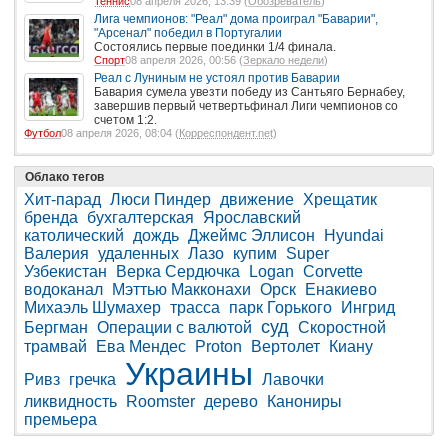
Теннис
08 апреля 2026, 13:39 (
Обозреватель
)
Лига чемпионов: "Реал" дома проиграл "Баварии",
"Арсенал" победил в Португалии
Состоялись первые поединки 1/4 финала.
Спорт
08 апреля 2026, 00:56 (
Зеркало недели
)
Реал с Луниным не устоял против Баварии
Бавария сумела увезти победу из Сантьяго Бернабеу,
завершив первый четвертьфинал Лиги чемпионов со
счетом 1:2.
Футбол
08 апреля 2026, 08:04 (
Корреспондент.net
)
Облако тегов
Хит-парад
Люси Пиндер
движение
Хрещатик
бренда
бухгалтерская
Ярославский
католический
дождь
Джеймс Эллисон
Hyundai
Валерия
удаленных
Лазо
купим
Super
Узбекистан
Верка Сердючка
Logan
Corvette
водоканал
Мэттью Макконахи
Орск
Енакиево
Михаэль Шумахер
трасса
парк Горького
Ингрид
суд
Бергман
Операции с валютой
Скоростной
трамвай
Ева Мендес
Proton
Вертолет
Киану
Украины
Ривз
гречка
Лавочки
ликвидность
Roomster
дерево
Канониры
премьера