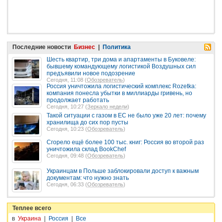
Последние новости
Бизнес
|
Политика
Шесть квартир, три дома и апартаменты в Буковеле:
бывшему командующему логистикой Воздушных сил
предъявили новое подозрение
Сегодня, 11:08 (
Обозреватель
)
Россия уничтожила логистический комплекс Rozetka:
компания понесла убытки в миллиарды гривень, но
продолжает работать
Сегодня, 10:27 (
Зеркало недели
)
Такой ситуации с газом в ЕС не было уже 20 лет: почему
хранилища до сих пор пусты
Сегодня, 10:23 (
Обозреватель
)
Сгорело ещё более 100 тыс. книг: Россия во второй раз
уничтожила склад BookChef
Сегодня, 09:48 (
Обозреватель
)
Украинцам в Польше заблокировали доступ к важным
документам: что нужно знать
Сегодня, 06:33 (
Обозреватель
)
Теплее всего
в
Украина
|
Россия
|
Все