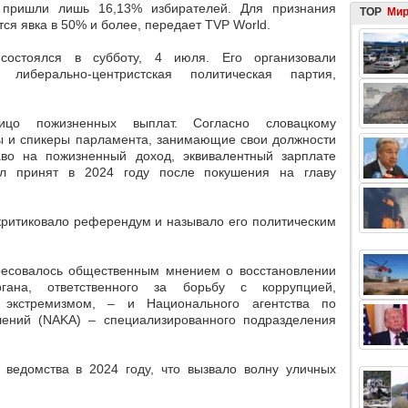
пришли лишь 16,13% избирателей
. Для признания
TOP
Ми
ся явка в 50% и более, передает TVP World.
остоялся в субботу, 4 июля. Его организовали
 либерально-центристская политическая партия,
цо пожизненных выплат. Согласно словацкому
ры и спикеры парламента, занимающие свои должности
во на пожизненный доход, эквивалентный зарплате
ыл принят в 2024 году после покушения на главу
критиковало референдум и называло его политическим
ресовалось общественным мнением о восстановлении
гана, ответственного за борьбу с коррупцией,
 экстремизмом, – и Национального агентства по
лений (NAKA) – специализированного подразделения
 ведомства в 2024 году, что вызвало волну уличных