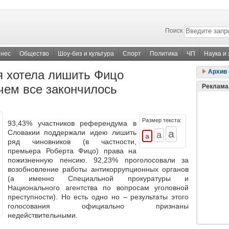
Поиск
знес
Общество
Шоу-биз и культура
Спорт
Политика
ЧП
Наука и
я хотела лишить Фицо
Архив 
чем все закончилось
Реклама
Размер текста:
93,43%
участников референдума в
Словакии поддержали идею лишить
ряд чиновников (в частности,
премьера Роберта Фицо) права на
пожизненную пенсию.
92,23%
проголосовали за
возобновление работы антикоррупционных органов
(а именно Специальной прокуратуры и
Национального агентства по вопросам уголовной
преступности). Но есть одно но – результаты этого
голосования
официально признаны
недействительными
.