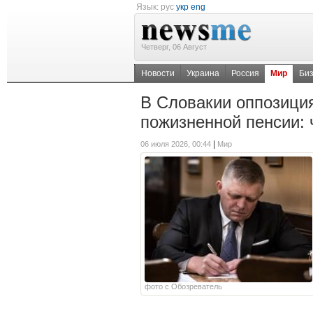
Язык:
рус
укр
eng
Четверг, 06 Август
Новости
Украина
Россия
Мир
Би
В Словакии оппозици
пожизненной пенсии: 
|
06 июля 2026, 00:44
Мир
фото с Обозреватель