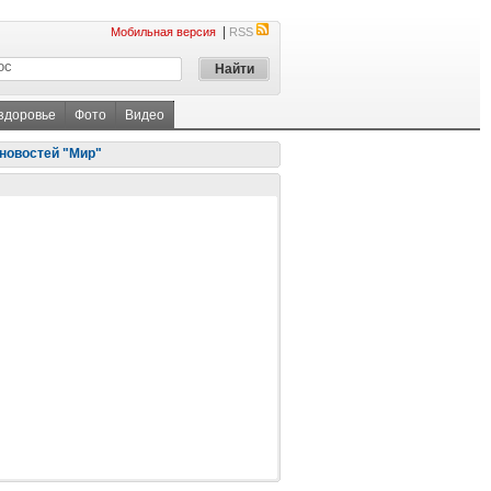
|
Мобильная версия
RSS
 здоровье
Фото
Видео
новостей "Мир"