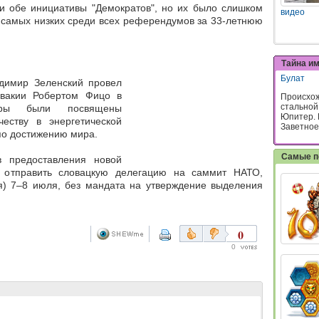
 обе инициативы "Демократов", но их было слишком
видео
з самых низких среди всех референдумов за 33-летнюю
Тайна и
Булат
димир Зеленский провел
овакии Робертом Фицо в
Происхож
стальной
воры были посвящены
Юпитер. 
честву в энергетической
Заветное 
по достижению мира.
Самые п
 предоставления новой
 отправить словацкую делегацию на саммит НАТО,
ия) 7–8 июля, без мандата на утверждение выделения
0
0