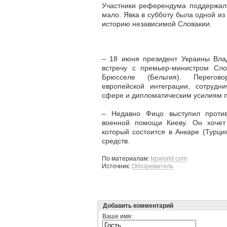
Участники референдума поддержали
мало. Явка в субботу была одной и
историю независимой Словакии.
– 18 июня президент Украины Вла
встречу с премьер-министром Сл
Брюсселе (Бельгия). Перего
европейской интеграции, сотрудни
сфере и дипломатическим усилиям 
– Недавно Фицо выступил против
военной помощи Киеву. Он хочет
который состоится в Анкаре (Турц
средств.
По материалам:
tvpworld.com
Источник:
Обозреватель
Добавить комментарий
Ваше имя: