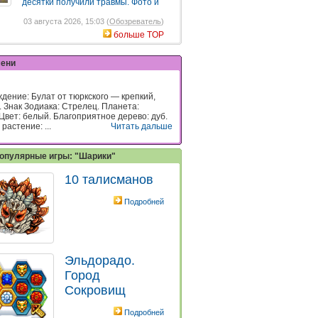
десятки получили травмы. Фото и
03 августа 2026, 15:03 (
Обозреватель
)
больше TOP
мени
дение: Булат от тюркского — крепкий,
. Знак Зодиака: Стрелец. Планета:
Цвет: белый. Благоприятное дерево: дуб.
растение: ...
Читать дальше
опулярные игры: "Шарики"
10 талисманов
Подробней
Эльдорадо.
Город
Сокровищ
Подробней