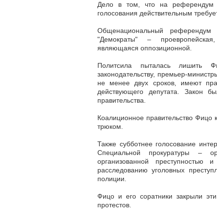
Дело в том, что
на референдум 
голосования действительным требует
Общенациональный референдум с
"Демократы" – проевропейская,
являющаяся оппозиционной.
Политсила пыталась лишить Фи
законодательству, премьер-минист
не менее двух сроков, имеют пра
действующего депутата. Закон б
правительства.
Коалиционное правительство Фицо 
трюком.
Также субботнее голосование инте
Специальной прокуратуры – ор
организованной преступностью и
расследованию уголовных преступ
полиции.
Фицо и его соратники закрыли эти
протестов.