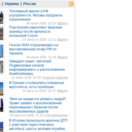
р
|
Украина
|
Россия
Топливный кризис в РФ
усугубляется: Москва продлила
ограничения
30 июля 2026, 22:23 (
Bigmir
)
Португалия укрепляет морскую
границу после кризиса в
испанской Сеуте
01 августа 2026, 22:11 (
Bigmir
)
Генсек ООН отреагировал на
массированную атаку РФ по
Украине
30 июля 2026, 22:24 (
Bigmir
)
Ожидают ракет: жителей
Подмосковья начали
информировать о расположении
бомбоубежищ
31 июля 2026, 01:35 (
Зеркало недели
)
В Греции столкнулись пожарные
вертолеты, есть погибшие
02 августа 2026, 22:37 (
Bigmir
)
"Мне не нравится убивать людей":
Трамп заявил о возобновлении
переговоров с Ираном после
массированных ударов
03 августа 2026, 11:10 (
Обозреватель
)
В Италии произошло крупное ДТП
с участием туристического
автобуса: шесть человек погибли,