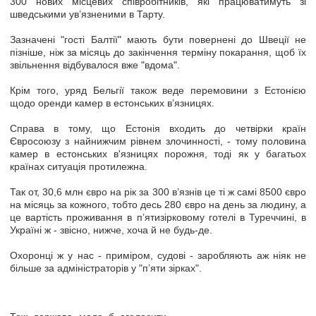
300 нових місцевих співробітників, які працюватимуть зі
шведськими ув’язненими в Тарту.
Зазначені "гості Балтії" мають бути повернені до Швеції не
пізніше, ніж за місяць до закінчення терміну покарання, щоб їх
звільнення відбувалося вже "вдома".
Крім того, уряд Бельгії також веде перемовини з Естонією
щодо оренди камер в естонських в’язницях.
Справа в тому, що Естонія входить до четвірки країн
Євросоюзу з найнижчим рівнем злочинності, - тому половина
камер в естонських в'язницях порожня, тоді як у багатьох
країнах ситуація протилежна.
Так от, 30,6 млн євро на рік за 300 в’язнів це ті ж самі 8500 євро
на місяць за кожного, тобто десь 280 євро на день за людину, а
це вартість проживання в п’ятизірковому готелі в Туреччині, в
Україні ж - звісно, нижче, хоча й не будь-де.
Охоронці ж у нас - приміром, судові - заробляють аж ніяк не
більше за адміністраторів у "п’яти зірках".