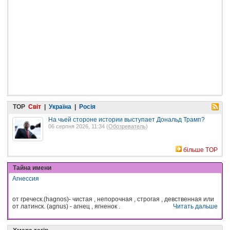
TOP
Світ
|
Україна
|
Росія
На чьей стороне истории выступает Дональд Трамп?
06 серпня 2026, 11:34 (
Обозреватель
)
більше TOP
Тайна имени
Агнессия
от греческ.(hagnos)- чистая , непорочная , строгая , девственная или
от латинск. (agnus) - агнец , ягненок .
Читать дальше