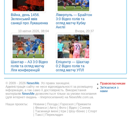
Війна, день 1456.
Ліверпуль — Брайтон
Зеленський ввів
3:0 Відео голів та
санкції про Лукашенка
огляд матчу Кубку
Англії
10 квітня 2026, 08:04
Вчора, 20:37
Шахтар – АЗ 3:0 Відео
Епіцентр — Шахтар
голів та огляд матчу
0:2 Відео голів та
Ліги конференцій
огляд матчу УПЛ
© 2009 - 2026
NewsMe
. Усі права захищені.
Правовласникам
Адміністрація сайту не несе відповідальності за розміщену
Зв'язатися з
інформацію, а так само її достовірність. Використання
нами
матеріалів
NewsMe
дозволяється тільки за умови посилання
(для інтернет-видань - гіперпосилання) на NewsMe.com.ua.
Наши проекты:
Новини
|
Погода
|
Гороскоп
|
Прикмети
|
Фінанси
|
Авто
|
Фото
|
Відео
|
Сонник
|
Таємниця імені
|
Ігри
|
Шоу-бізнес
|
Спорт
|
Таксі
|
Перекладач