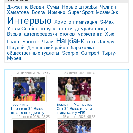
Хмара тегів
Джузеппе Верди
Сумы
Новые штрафы
Чулпан
Хаматова
Волга
Ирмино
Super Sport
Мозамбик
Интервью
Хомс
оптимизация
S-Max
Уэсли Снайпс
отпуск
аптеки
домработница
Взрыв
автоперевозки
столов
маркетинга
Хью
Нацбанк
Грант
Бангкок
Чили
сны
Ландау
Шяуляй
Деснянский район
барахолка
общественные туалеты
Scorpio
Gumpert
Тыргу-
Муреш
20 червня 2026, 08:35
23 квітня 2026, 00:32
Туреччина —
Бернлі — Манчестер
Парагвай 0:1 Відео
Сіті 0:1 Відео голу та
гола та огляд матчу
огляд матчу АПЛ
19 лютого 2026, 08:25
15 лютого 2026, 08:36