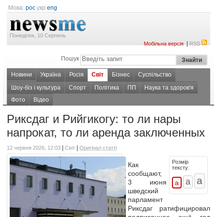
Мова:
рос
укр
eng
Понеділок, 10 Серпень
|
Мобільна версія
RSS
Пошук
Новини
Україна
Росія
Світ
Бізнес
Суспільство
Шоу-біз і культура
Спорт
Політика
ПП
Наука та здоров'я
Фото
Відео
Риксдаг и Рийгикогу: то ли нары
напрокат, то ли аренда заключенных
|
|
12 червня 2026, 12:03
Світ
Оригінал статті
Розмір
Как
тексту:
сообщают,
3 июня
шведский
парламент
Риксдаг ратифицировал