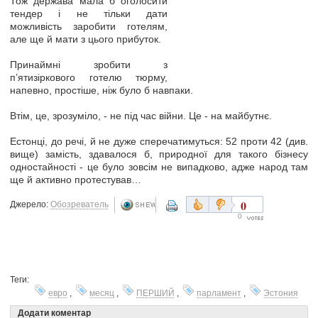
Тож держава мала б оголосити
тендер і не тільки дати
можливість заробити готелям,
але ще й мати з цього прибуток.
Принаймні зробити з
п’ятизіркового готелю тюрму,
напевно, простіше, ніж було б навпаки.
Втім, це, зрозуміло, - не під час війни. Це - на майбутнє.
Естонці, до речі, й не дуже сперечатимуться: 52 проти 42 (див.
вище) замість, здавалося б, природної для такого бізнесу
одностайності - це було зовсім не випадково, адже народ там
ще й активно протестував…
0
Джерело:
Обозреватель
0
Теги:
евро
,
месяц
,
ПЕРШИЙ
,
парламент
,
Эстония
Додати коментар