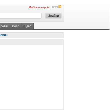
|
Мобільна версія
RSS
оров'я
Фото
Відео
новин