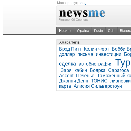
Мова:
рос
укр
eng
Четвер, 06 Серпень
Новини
Україна
Росія
Світ
Бізнес
Хмара тегів
Брэд Питт
Колин Ферт
Бобби Б
доллар
письма
инвестиции
Бо
Тур
сделка
автобиография
Заря
кабин
Боярка
Сарагоса
Accent
Печенье
Таможенный ко
Джонни Депп
ТОНИС
ливневки
карта
Алисия Сильверстоун