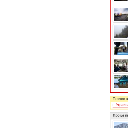
Теплее в
в
Украин
Про це 