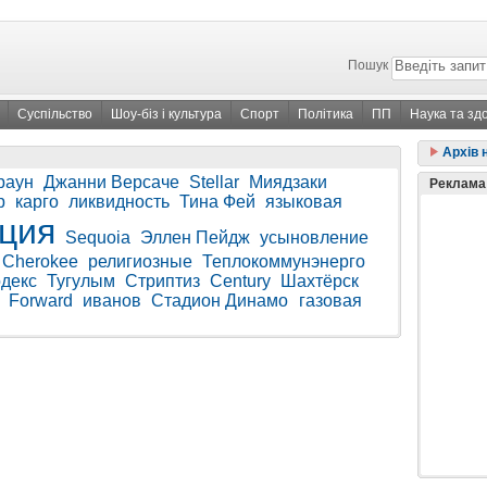
Пошук
Суспільство
Шоу-біз і культура
Спорт
Політика
ПП
Наука та зд
Архів 
раун
Джанни Версаче
Stellar
Миядзаки
Реклама
р
карго
ликвидность
Тина Фей
языковая
ция
Sequoia
Эллен Пейдж
усыновление
Cherokee
религиозные
Теплокоммунэнерго
декс
Тугулым
Стриптиз
Century
Шахтёрск
Forward
иванов
Стадион Динамо
газовая