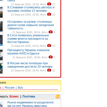
снега
21 березня 2020, 18:58, Фото
17
В Словакии столкнулись автобус и
грузовик, погибли 13 человек
21 березня 2020, 18:56, Фото
21
Осторожно за рулем: столичные
дороги снова накрыла загадочная
туманность
21 березня 2020, 18:54, Фото
8
В Сети появились уникальные
снимки визита президента на
Восток Украины
21 березня 2020, 18:53, Фото
14
Президенту Украины показали
корабли НАТО в Одессе
21 березня 2020, 18:50, Фото
9
В России число погибших при
наводнении достигло 20 человек
21 березня 2020, 18:48, Фото
12
сего
а
|
Россия
|
Все
пишуть
Бізнес
|
Політика
Рынок недвижимости разделился:
где на юге Украины квартиры