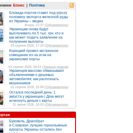
 новини
Бізнес
|
Політика
Блокада портов ставит под угрозу
половину экспорта железной руды
из Украины – медиа
Вчора, 12:37 (
Обозреватель
)
Украинцам снова будут
выплачивать по 5 тыс. грн: кто и
как может подать заявление на
получение выплаты
03 серпня 2026, 17:20 (
Обозреватель
)
Корецкий провел экстренное
совещание из-за атак на
украинские порты
03 серпня 2026, 00:51 (
Зеркало недели
)
Украинцев массово обманывают
объявлениями о дешевых
автомобилях: как распознать
мошенников
02 серпня 2026, 15:58 (
Обозреватель
)
Остался последний день: 1
августа у украинцев с Дією могут
исчезнуть деньги с карты
31 липня 2026, 10:03 (
Обозреватель
)
ортаж
Буковель, Драгобрат
и Славское: лучшие горнолыжные
курорты Украины остались без